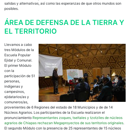
salidas y alternativas, así como las esperanzas de que otros mundos son
posibles.
ÁREA DE DEFENSA DE LA TIERRA Y
EL TERRITORIO
Llevamos a cabo
tres Módulos de la
Escuela Popular
Ejidal y Comunal.
El primer Módulo
con la
participación de 51
personas,
indígenas y
campesinos,
ejidatarios/as y
comuneros/as,
provenientes de 6 Regiones del estado de 18 Municipios y de de 14
Núcleos Agrarios. Los participantes de la Escuela realizaron el
pronunciamiento
Representantes zoques, tseltales y tzotziles de núcleos
agrarios de Chiapas rechazan Megaproyectos de sus territorios originales
.
El segundo Módulo con la presencia de 25 representantes de 15 núcleos