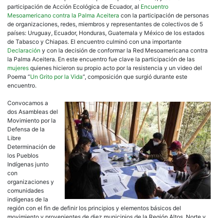
participación de Acción Ecológica de Ecuador, al
Encuentro
Mesoamericano contra la Palma Aceitera
con la participación de personas
de organizaciones, redes, miembros y representantes de colectivos de 5
países: Uruguay, Ecuador, Honduras, Guatemala y México de los estados
de Tabasco y Chiapas. El encuentro culminó con una importante
Declaración
y con la decisión de conformar la Red Mesoamericana contra
la Palma Aceitera. En este encuentro fue clave la participación de las
mujeres
quienes hicieron su propio acto por la resistencia y un video del
Poema “
Un Grito por la Vida
”, composición que surgió durante este
encuentro.
Convocamos a
dos Asambleas del
Movimiento por la
Defensa de la
Libre
Determinación de
los Pueblos
Indígenas junto
con
organizaciones y
comunidades
indígenas de la
región con el fin de definir los principios y elementos básicos del
movimiento y provenientes de diez municipios de la Región Altos, Norte y