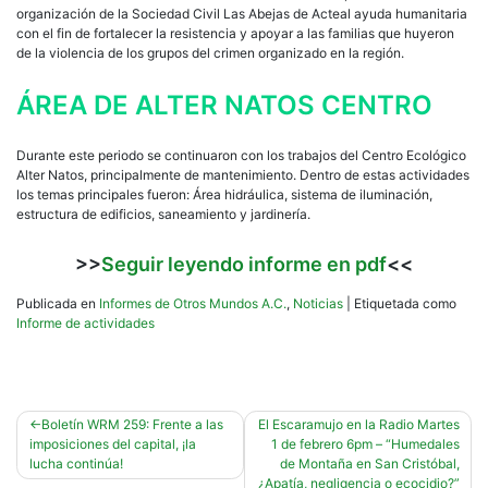
organización de la Sociedad Civil Las Abejas de Acteal ayuda humanitaria
con el fin de fortalecer la resistencia y apoyar a las familias que huyeron
de la violencia de los grupos del crimen organizado en la región.
ÁREA DE ALTER NATOS CENTRO
Durante este periodo se continuaron con los trabajos del Centro Ecológico
Alter Natos, principalmente de mantenimiento. Dentro de estas actividades
los temas principales fueron: Área hidráulica, sistema de iluminación,
estructura de edificios, saneamiento y jardinería.
>>
Seguir leyendo informe en pdf
<<
Publicada en
Informes de Otros Mundos A.C.
,
Noticias
|
Etiquetada como
Informe de actividades
Navegación
Boletín WRM 259: Frente a las
El Escaramujo en la Radio Martes
imposiciones del capital, ¡la
1 de febrero 6pm – “Humedales
de
lucha continúa!
de Montaña en San Cristóbal,
¿Apatía, negligencia o ecocidio?”