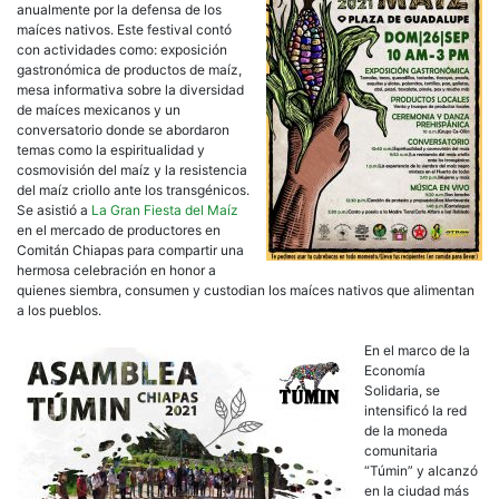
anualmente por la defensa de los
maíces nativos. Este festival contó
con actividades como: exposición
gastronómica de productos de maíz,
mesa informativa sobre la diversidad
de maíces mexicanos y un
conversatorio donde se abordaron
temas como la espiritualidad y
cosmovisión del maíz y la resistencia
del maíz criollo ante los transgénicos.
Se asistió a
La Gran Fiesta del Maíz
en el mercado de productores en
Comitán Chiapas para compartir una
hermosa celebración en honor a
quienes siembra, consumen y custodian los maíces nativos que alimentan
a los pueblos.
En el marco de la
Economía
Solidaria, se
intensificó la red
de la moneda
comunitaria
“Túmin” y alcanzó
en la ciudad más