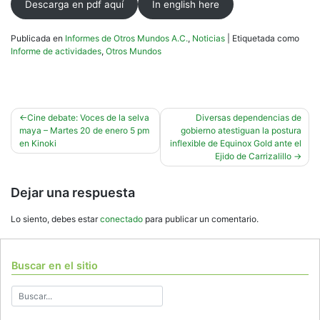
Descarga en pdf aquí
In english here
Publicada en
Informes de Otros Mundos A.C.
,
Noticias
|
Etiquetada como
Informe de actividades
,
Otros Mundos
Navegación
Cine debate: Voces de la selva
Diversas dependencias de
maya – Martes 20 de enero 5 pm
gobierno atestiguan la postura
de
en Kinoki
inflexible de Equinox Gold ante el
entradas
Ejido de Carrizalillo
Dejar una respuesta
Lo siento, debes estar
conectado
para publicar un comentario.
Buscar en el sitio