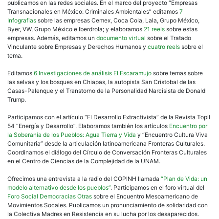
publicamos en las redes sociales. En el marco del proyecto “Empresas
Transnacionales en México: Criminales Ambientales” editamos
7
Infografias
sobre las empresas Cemex, Coca Cola, Lala, Grupo México,
Byer, VW, Grupo México e Iberdrola; y elaboramos
21 reels
sobre estas
empresas. Además, editamos un
documento virtual
sobre el Tratado
Vinculante sobre Empresas y Derechos Humanos y
cuatro reels
sobre el
tema.
Editamos
6 Investigaciones de análisis El Escaramujo
sobre temas sobre
las selvas y los bosques en Chiapas, la autopista San Cristobal de las
Casas-Palenque y el Transtorno de la Personalidad Narcisista de Donald
Trump.
Participamos con el artículo “El Desarrollo Extractivista” de la Revista Topil
54 “Energía y Desarrollo”. Elaboramos también los artículos
Encuentro por
la Soberanía de los Pueblos: Agua Tierra y Vida
y “Encuentro Cultura Viva
Comunitaria” desde la articulación latinoamericana Fronteras Culturales.
Coordinamos el diálogo del Círculo de Conversación Fronteras Culturales
en el Centro de Ciencias de la Complejidad de la UNAM.
Ofrecimos una entrevista a la radio del COPINH llamada
“Plan de Vida: un
modelo alternativo desde los pueblos”
. Participamos en el foro virtual del
Foro Social Democracias Otras
sobre el Encuentro Mesoamericano de
Movimientos Socales. Publicamos un pronunciamiento de solidaridad con
la Colectiva Madres en Resistencia en su lucha por los desaparecidos.