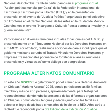
Nacional de Colombia. También participamos en el
programa virtual
“Acción poética mundial por Gaza” de la Federación Internacional de
Escritoras y Escritores por la Libertad (FIEL); y en la presentación
presencial en el evento de “Justicia Poética” organizada por el colectivo
Sin Fronteras en el Centro Nacional de las Artes en la Ciudad de México.
Coordinamos el evento “Insurgencia Cultural: Poesía contra la invasión y la
guerra imperialista”.
Participamos en diversas reuniones virtuales trinacionales del T-MEC, y
presencialmente en el “Encuentro Nacional por los Derechos Humanos en
el T-MEC”. Por otro lado, realizamos acciones de cara a incidir para que el
gobierno mexicano apruebe el Tratado Vinculante Derechos Humanos y
Empresas Trasnacionales por medio de fortalecer alianzas, reuniones
presenciales y virtuales así como diálogo con congresistas.
PROGRAMA ALTER NATOS COMUNITARIO
En este año
BIORED
fue galardonado por el Premio a la Defensa Ambiental
en Chiapas “Mariano Abarca” 2025, donde participaron las 50 familias
miembro y más de 200 personas, aproximadamente, para festejar el
reconocimiento, donde hubo la presencia de las diferentes organizaciones
en Chiapas, comunidades, lenguas y edades junto con las familias a
celebrar el logro desde hace cinco años de inicio de la RED. Años atrás la
BioRed fue reconocida por la
3ra Edición de la Exhibición Virtual de