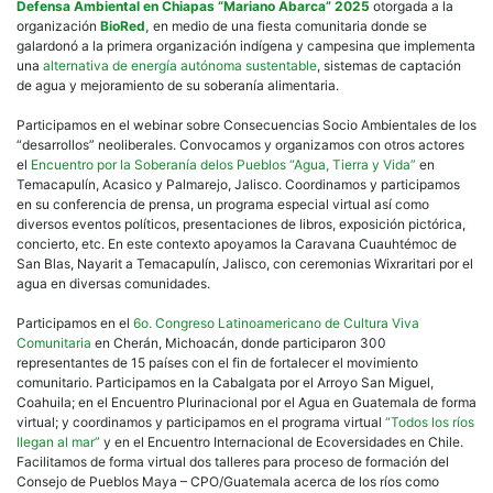
Defensa Ambiental en Chiapas “Mariano Abarca” 2025
otorgada a la
organización
BioRed,
en medio de una fiesta comunitaria donde se
galardonó a la primera organización indígena y campesina que implementa
una
alternativa de energía autónoma sustentable
, sistemas de captación
de agua y mejoramiento de su soberanía alimentaria.
Participamos en el webinar sobre Consecuencias Socio Ambientales de los
“desarrollos” neoliberales. Convocamos y organizamos con otros actores
el
Encuentro por la Soberanía delos Pueblos “Agua, Tierra y Vida”
en
Temacapulín, Acasico y Palmarejo, Jalisco. Coordinamos y participamos
en su conferencia de prensa, un programa especial virtual así como
diversos eventos políticos, presentaciones de libros, exposición pictórica,
concierto, etc. En este contexto apoyamos la Caravana Cuauhtémoc de
San Blas, Nayarit a Temacapulín, Jalisco, con ceremonias Wixraritari por el
agua en diversas comunidades.
Participamos en el
6o. Congreso Latinoamericano de Cultura Viva
Comunitaria
en Cherán, Michoacán, donde participaron 300
representantes de 15 países con el fin de fortalecer el movimiento
comunitario. Participamos en la Cabalgata por el Arroyo San Miguel,
Coahuila; en el Encuentro Plurinacional por el Agua en Guatemala de forma
virtual; y coordinamos y participamos en el programa virtual
“Todos los ríos
llegan al mar”
y en el Encuentro Internacional de Ecoversidades en Chile.
Facilitamos de forma virtual dos talleres para proceso de formación del
Consejo de Pueblos Maya – CPO/Guatemala acerca de los ríos como