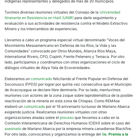
indígenas representantes y delegados de más de 20 municipios.
Tuvimos diversas reuniones virtuales del Consejo de la
Universidad
Itinerante en Resistencia en Haití (UNIR)
para darle seguimiento y
evaluación a sus actividades de resistencia contra el Modelo Extractivo
Minero y los intercambios de experiencias.
Llevamos a cabo un programa especial virtual denominado “Voces del
Movimiento Mesoamericano en Defensa de los Ríos, la Vida y las
Comunidades” convocado por Otros Mundos, Alianza Ríos Maya,
International Rivers, CPO, Copinh, Frente Petenero y Temaca. Por otro
lado, participamos y coordinamos con otras organizaciones el ciclo de
diálogos virtuales de Abya Yala de Ecoversidades.
Elaboramos un
comunicado
felicitando al Frente Popular en Defensa del
Soconusco (FPDS) por lograr por quinta vez consecutiva que el Municipio
de Acacoyagua se declare libre deminería. Por su lado, mantuvimos
reuniones con actores de la zona zoque sobre laproblemática de la posible
reactivación de la minería en esta zona de Chiapas. Como REMAse
elaboró un
comunicado
por el 16 aniversario luctuoso de Mariano Abarca
exigiendo justicia. Realizamos reuniones virtuales con otras
organizaciones aliadas sobre el
proceso
que llevamos a cabo en la
Comisión Interamericana de Derechos Humanos (CIDH) sobre el caso del
asesinato
de Mariano Abarca por la empresa minera canadiense Blackfire.
Por otro lado, convocamos y organizamos la entrega del
6
o. Premio a la