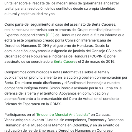
un taller sobre el rescate de los mecanismos de gobernanza ancestral
tseltal para la resolución de los conflictos desde su propia identidad
cultural y espiritualidad mayas.
Como parte del seguimiento al caso del asesinato de Berta Cáceres,
realizamos una entrevista con miembros del Grupo Interdisciplinario de
Expertos Independientes
(GIEI)
de Honduras de cara al futuro informe que
editará este organismo creado por la Comisión Interamericana de
Derechos Humanos (CIDH) y el gobierno de Honduras. Desde la
comunicación, apoyamos la exigencia de justicia del Consejo Cívico de
Organizaciones Populares e Indígenas de Honduras (COPINH) por el
asesinato de su coordinadora
Berta Cácere
s el 2 de marzo de 2016.
Compartimos comunicados y notas informativas sobre el tema y
publicamos un pronunciamiento en la acción global en conmemoración por
Berta. Del mismo modo diseñamos y difundimos el homenaje a nuestro
compañero indígena tsotsil Simón Pedro asesinado por la su lucha en la
defensa de la tierra y el territorio. Apoyamos en comunicación y
acompañamiento a la presentación del Coro de Acteal en el concierto
Briznas de Esperanza en la CDMX.
Participamos en el
“Encuentro Mundial Antifascista”
en Caracas,
Venezuela; en el evento “Justicia sin excepciones, Empresas y Derechos
Humanos” en el Museo de la Memoria en Colombia, y en un evento de
radicación de ley de Empresas y Derechos Humanos en Congreso