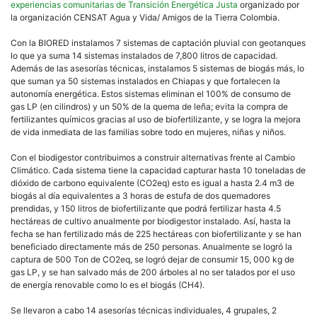
experiencias comunitarias de Transición Energética Justa
organizado por
la organización CENSAT Agua y Vida/ Amigos de la Tierra Colombia.
Con la BIORED instalamos 7 sistemas de captación pluvial con geotanques
lo que ya suma 14 sistemas instalados de 7,800 litros de capacidad.
Además de las asesorías técnicas, instalamos 5 sistemas de biogás más, lo
que suman ya 50 sistemas instalados en Chiapas y que fortalecen la
autonomía energética. Estos sistemas eliminan el 100% de consumo de
gas LP (en cilindros) y un 50% de la quema de leña; evita la compra de
fertilizantes químicos gracias al uso de biofertilizante, y se logra la mejora
de vida inmediata de las familias sobre todo en mujeres, niñas y niños.
Con el biodigestor contribuimos a construir alternativas frente al Cambio
Climático. Cada sistema tiene la capacidad capturar hasta 10 toneladas de
dióxido de carbono equivalente (CO2eq) esto es igual a hasta 2.4 m3 de
biogás al día equivalentes a 3 horas de estufa de dos quemadores
prendidas, y 150 litros de biofertilizante que podrá fertilizar hasta 4.5
hectáreas de cultivo anualmente por biodigestor instalado. Así, hasta la
fecha se han fertilizado más de 225 hectáreas con biofertilizante y se han
beneficiado directamente más de 250 personas. Anualmente se logró la
captura de 500 Ton de CO2eq, se logró dejar de consumir 15, 000 kg de
gas LP, y se han salvado más de 200 árboles al no ser talados por el uso
de energía renovable como lo es el biogás (CH4).
Se llevaron a cabo 14 asesorías técnicas individuales, 4 grupales, 2