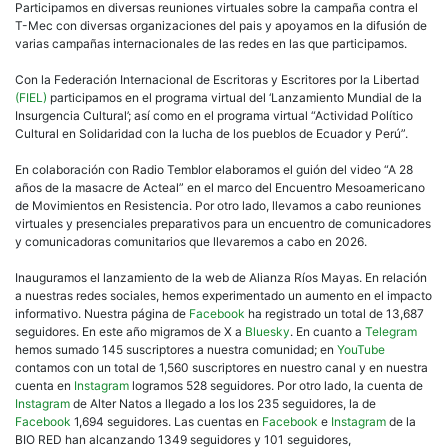
Participamos en diversas reuniones virtuales sobre la campaña contra el
T-Mec con diversas organizaciones del pais y apoyamos en la difusión de
varias campañas internacionales de las redes en las que participamos.
Con la Federación Internacional de Escritoras y Escritores por la Libertad
(FIEL)
participamos en el programa virtual del ‘Lanzamiento Mundial de la
Insurgencia Cultural’; así como en el programa virtual “Actividad Político
Cultural en Solidaridad con la lucha de los pueblos de Ecuador y Perú”.
En colaboración con Radio Temblor elaboramos el guión del video “A 28
años de la masacre de Acteal” en el marco del Encuentro Mesoamericano
de Movimientos en Resistencia. Por otro lado, llevamos a cabo reuniones
virtuales y presenciales preparativos para un encuentro de comunicadores
y comunicadoras comunitarios que llevaremos a cabo en 2026.
Inauguramos el lanzamiento de la web de Alianza Ríos Mayas. En relación
a nuestras redes sociales, hemos experimentado un aumento en el impacto
informativo. Nuestra página de
Facebook
ha registrado un total de 13,687
seguidores. En este año migramos de X a
Bluesky
. En cuanto a
Telegram
hemos sumado 145 suscriptores a nuestra comunidad; en
YouTube
contamos con un total de 1,560 suscriptores en nuestro canal y en nuestra
cuenta en
Instagram
logramos 528 seguidores. Por otro lado, la cuenta de
Instagram
de Alter Natos a llegado a los los 235 seguidores, la de
Facebook
1,694 seguidores. Las cuentas en
Facebook
e
Instagram
de la
BIO RED han alcanzando 1349 seguidores y 101 seguidores,