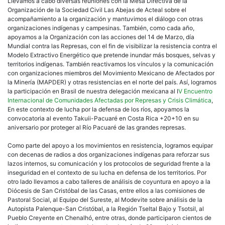
Llevamos a cabo diversas reuniones con la Mesa Directiva de la
Organización de la Sociedad Civil Las Abejas de Acteal sobre el
acompañamiento a la organización y mantuvimos el diálogo con otras
organizaciones indígenas y campesinas. También, como cada año,
apoyamos a la Organización con las acciones del 14 de Marzo, día
Mundial contra las Represas, con el fin de visibilizar la resistencia contra el
Modelo Extractivo Energético que pretende inundar más bosques, selvas y
territorios indígenas. También reactivamos los vínculos y la comunicación
con organizaciones miembros del Movimiento Mexicano de Afectados por
la Minería (MAPDER) y otras resistencias en el norte del país. Así, logramos
la participación en Brasil de nuestra delegación mexicana al I
V Encuentro
Internacional de Comunidades Afectadas por Represas y Crisis Climática
,
En este contexto de lucha por la defensa de los ríos, apoyamos la
convocatoria al evento Takuii-Pacuaré en Costa Rica +20+10 en su
aniversario por proteger al Río Pacuaré de las grandes represas.
Como parte del apoyo a los movimientos en resistencia, logramos equipar
con decenas de radios a dos organizaciones indígenas para reforzar sus
lazos internos, su comunicación y los protocolos de seguridad frente a la
inseguridad en el contexto de su lucha en defensa de los territorios. Por
otro lado llevamos a cabo talleres de análisis de coyuntura en apoyo a la
Diócesis de San Cristóbal de las Casas, entre ellos a las comisiones de
Pastoral Social, al Equipo del Sureste, al Modevite sobre análisis de la
Autopista Palenque-San Cristóbal, a la Región Tseltal Bajo y Tsotsil, al
Pueblo Creyente en Chenalhó, entre otras, donde participaron cientos de