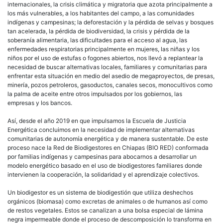
internacionales, la crisis climática y migratoria que azota principalmente a
los más vulnerables, a los habitantes del campo, a las comunidades
indígenas y campesinas; la deforestación y la pérdida de selvas y bosques
tan acelerada, la pérdida de biodiversidad, la crisis y pérdida de la
soberanía alimentaria, las dificultades para el acceso al agua, las
enfermedades respiratorias principalmente en mujeres, las niñas y los
niños por el uso de estufas o fogones abiertos, nos llevó a replantear la
necesidad de buscar alternativas locales, familiares y comunitarias para
enfrentar esta situación en medio del asedio de megaproyectos, de presas,
minería, pozos petroleros, gasoductos, canales secos, monocultivos como
la palma de aceite entre otros impulsados por los gobiernos, las
empresas y los bancos.
Así, desde el año 2019 en que impulsamos la Escuela de Justicia
Energética concluimos en la necesidad de implementar alternativas
comunitarias de autonomía energética y de manera sustentable. De este
proceso nace la Red de Biodigestores en Chiapas (BIO RED) conformada
por familias indígenas y campesinas para abocarnos a desarrollar un
modelo energético basado en el uso de biodigestores familiares donde
intervienen la cooperación, la solidaridad y el aprendizaje colectivos.
Un biodigestor es un sistema de biodigestión que utiliza deshechos
orgánicos (biomasa) como excretas de animales o de humanos así como
de restos vegetales. Estos se canalizan a una bolsa especial de lámina
negra impermeable donde el proceso de descomposición lo transforma en