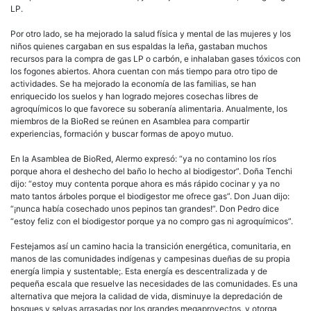
LP.
Por otro lado, se ha mejorado la salud física y mental de las mujeres y los
niños quienes cargaban en sus espaldas la leña, gastaban muchos
recursos para la compra de gas LP o carbón, e inhalaban gases tóxicos con
los fogones abiertos. Ahora cuentan con más tiempo para otro tipo de
actividades. Se ha mejorado la economía de las familias, se han
enriquecido los suelos y han logrado mejores cosechas libres de
agroquímicos lo que favorece su soberanía alimentaria. Anualmente, los
miembros de la BioRed se reúnen en Asamblea para compartir
experiencias, formación y buscar formas de apoyo mutuo.
En la Asamblea de BioRed, Alermo expresó: “ya no contamino los ríos
porque ahora el deshecho del baño lo hecho al biodigestor”. Doña Tenchi
dijo: “estoy muy contenta porque ahora es más rápido cocinar y ya no
mato tantos árboles porque el biodigestor me ofrece gas”. Don Juan dijo:
“¡nunca había cosechado unos pepinos tan grandes!”. Don Pedro dice
“estoy feliz con el biodigestor porque ya no compro gas ni agroquímicos”.
Festejamos así un camino hacia la transición energética, comunitaria, en
manos de las comunidades indígenas y campesinas dueñas de su propia
energía limpia y sustentable;. Esta energía es descentralizada y de
pequeña escala que resuelve las necesidades de las comunidades. Es una
alternativa que mejora la calidad de vida, disminuye la depredación de
bosques y selvas arrasadas por los grandes megaproyectos, y otorga