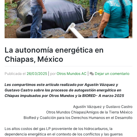
La autonomía energética en
Chiapas, México
en
Publicada el
26/03/2025
|
por
Otros Mundos AC
|
Dejar un comentario
La
aut
Les compartimos este artículo realizado por Agustín Vázquez y
ener
Gustavo Castro sobre los procesos de autogestión energética en
en
Chiapas impulsados por Otros Mundos y la BIORED- A marzo 2025
Chia
Méx
Agustín Vázquez y Gustavo Castro
Otros Mundos Chiapas/Amigos de la Tierra México
BioRed y Coalición para los Derechos Humanos en el Desarrollo
Los altos costos del gas LP proveniente de los hidrocarburos, la
dependencia energética en el contexto de los conflictos y las guerras