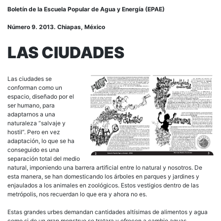
EPA
Boletín de la Escuela Popular de Agua y Energía (EPAE)
Nro
9:
Número 9. 2013. Chiapas, México
CIU
LAS CIUDADES
Las ciudades se
conforman como un
espacio, diseñado por el
ser humano, para
adaptarnos a una
naturaleza “salvaje y
hostil”. Pero en vez
adaptación, lo que se ha
conseguido es una
separación total del medio
natural, imponiendo una barrera artificial entre lo natural y nosotros. De
esta manera, se han domesticando los árboles en parques y jardines y
enjaulados a los animales en zoológicos. Estos vestigios dentro de las
metrópolis, nos recuerdan lo que era y ahora no es.
Estas grandes urbes demandan cantidades altísimas de alimentos y agua
como si de un gran monstruo se tratara y ofrecen a cambio aguas