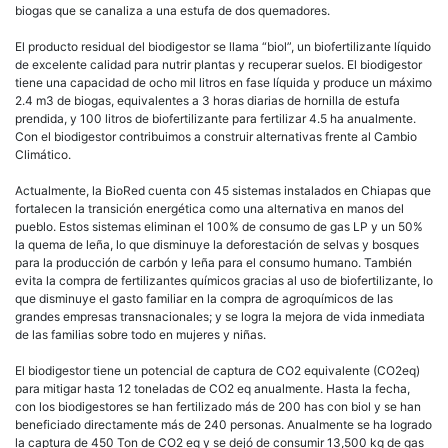
biogas que se canaliza a una estufa de dos quemadores.
El producto residual del biodigestor se llama “biol”, un biofertilizante líquido
de excelente calidad para nutrir plantas y recuperar suelos. El biodigestor
tiene una capacidad de ocho mil litros en fase líquida y produce un máximo
2.4 m3 de biogas, equivalentes a 3 horas diarias de hornilla de estufa
prendida, y 100 litros de biofertilizante para fertilizar 4.5 ha anualmente.
Con el biodigestor contribuimos a construir alternativas frente al Cambio
Climático.
Actualmente, la BioRed cuenta con 45 sistemas instalados en Chiapas que
fortalecen la transición energética como una alternativa en manos del
pueblo. Estos sistemas eliminan el 100% de consumo de gas LP y un 50%
la quema de leña, lo que disminuye la deforestación de selvas y bosques
para la producción de carbón y leña para el consumo humano. También
evita la compra de fertilizantes químicos gracias al uso de biofertilizante, lo
que disminuye el gasto familiar en la compra de agroquímicos de las
grandes empresas transnacionales; y se logra la mejora de vida inmediata
de las familias sobre todo en mujeres y niñas.
El biodigestor tiene un potencial de captura de CO2 equivalente (CO2eq)
para mitigar hasta 12 toneladas de CO2 eq anualmente. Hasta la fecha,
con los biodigestores se han fertilizado más de 200 has con biol y se han
beneficiado directamente más de 240 personas. Anualmente se ha logrado
la captura de 450 Ton de CO2 eq y se dejó de consumir 13,500 kg de gas