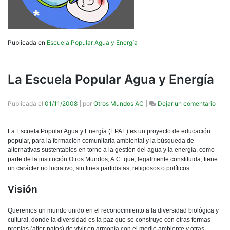
Publicada en
Escuela Popular Agua y Energía
La Escuela Popular Agua y Energía
en
Publicada el
01/11/2008
|
por
Otros Mundos AC
|
Dejar un comentario
La
Escu
Popu
La Escuela Popular Agua y Energía (EPAE) es un proyecto de educación
Agua
popular, para la formación comunitaria ambiental y la búsqueda de
y
alternativas sustentables en torno a la gestión del agua y la energía, como
Ener
parte de la institución Otros Mundos, A.C. que, legalmente constituida, tiene
un carácter no lucrativo, sin fines partidistas, religiosos o políticos.
Visión
Queremos un mundo unido en el reconocimiento a la diversidad biológica y
cultural, donde la diversidad es la paz que se construye con otras formas
propias (alter-natos) de vivir en armonía con el medio ambiente y otras