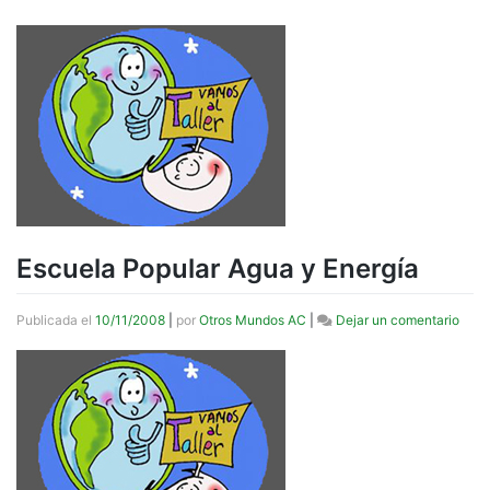
Escuela Popular Agua y Energía
en
Publicada el
10/11/2008
|
por
Otros Mundos AC
|
Dejar un comentario
Escu
Popu
Agua
y
Ener