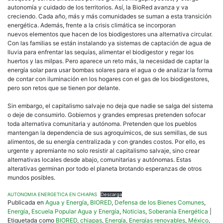
autonomía y cuidado de los territorios. Así, la BioRed avanza y va
creciendo. Cada año, más y más comunidades se suman a esta transición
energética. Además, frente a la crisis climática se incorporan
nuevos elementos que hacen de los biodigestores una alternativa circular.
Con las familias se están instalando ya sistemas de captación de agua de
lluvia para enfrentar las sequías, alimentar el biodigestor y regar los
huertos y las milpas. Pero aparece un reto más, la necesidad de captar la
energía solar para usar bombas solares para el agua o de analizar la forma
de contar con iluminación en los hogares con el gas de los biodigestores,
pero son retos que se tienen por delante.
Sin embargo, el capitalismo salvaje no deja que nadie se salga del sistema
o deje de consumirlo. Gobiernos y grandes empresas pretenden sofocar
toda alternativa comunitaria y autónoma. Pretenden que los pueblos
mantengan la dependencia de sus agroquímicos, de sus semillas, de sus
alimentos, de su energía centralizada y con grandes costos. Por ello, es
urgente y apremiante no solo resistir al capitalismo salvaje, sino crear
alternativas locales desde abajo, comunitarias y autónomas. Estas
alterativas germinan por todo el planeta brotando esperanzas de otros
mundos posibles.
AUTONOMIA ENERGETICA EN CHIAPAS
Descarga
Publicada en
Agua y Energía
,
BIORED
,
Defensa de los Bienes Comunes
,
Energía
,
Escuela Popular Agua y Energía
,
Noticias
,
Soberanía Energética
|
Etiquetada como
BIORED
,
chiapas
,
Energía
,
Energías renovables
,
México
,