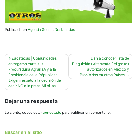
Publicada en
Agenda Social
,
Destacadas
Navegación
Zacatecas | Comunidades
Dan a conocer lista de
entregaron carta a la
Plaguicidas Altamente Peligrosos
de
Procuraduría AgrariaA y a la
autorizados en México y
entradas
Presidencia de la Républica:
Prohibidos en otros Países
Exigen respeto a la decisión de
decir NO a la presa Milpillas
Dejar una respuesta
Lo siento, debes estar
conectado
para publicar un comentario.
Buscar en el sitio