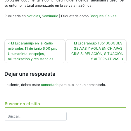
Bolognesi documenta la comunidad indígena de los Yanomami y describe
su entorno natural amenazado en la selva amazónica.
Publicada en
Noticias
,
Seminario
|
Etiquetada como
Bosques
,
Selvas
Navegación
El Escaramujo en la Radio
El Escaramujo 135: BOSQUES,
miércoles 11 de junio 6:00 pm:
SELVAS Y AGUA EN CHIAPAS:
de
Usumacinta: despojos,
CRISIS, RELACIÓN, SITUACIÓN
entradas
militarización y resistencias
Y ALTERNATIVAS
Dejar una respuesta
Lo siento, debes estar
conectado
para publicar un comentario.
Buscar en el sitio