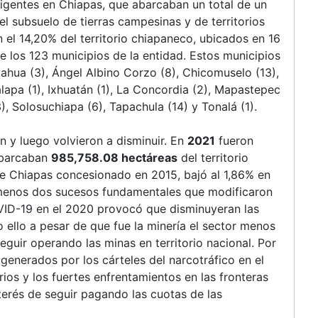
igentes en Chiapas, que abarcaban un total de un
l subsuelo de tierras campesinas y de territorios
 el 14,20% del territorio chiapaneco, ubicados en 16
de los 123 municipios de la entidad. Estos municipios
hua (3), Ángel Albino Corzo (8), Chicomuselo (13),
alapa (1), Ixhuatán (1), La Concordia (2), Mapastepec
(3), Solosuchiapa (6), Tapachula (14) y Tonalá (1).
 y luego volvieron a disminuir. En
2021
fueron
abarcaban
985,758.08 hectáreas
del territorio
 de Chiapas concesionado en 2015, bajó al 1,86% en
l menos dos sucesos fundamentales que modificaron
COVID-19 en el 2020 provocó que disminuyeran las
o ello a pesar de que fue la minería el sector menos
seguir operando las minas en territorio nacional. Por
 generados por los cárteles del narcotráfico en el
orios y los fuertes enfrentamientos en las fronteras
erés de seguir pagando las cuotas de las