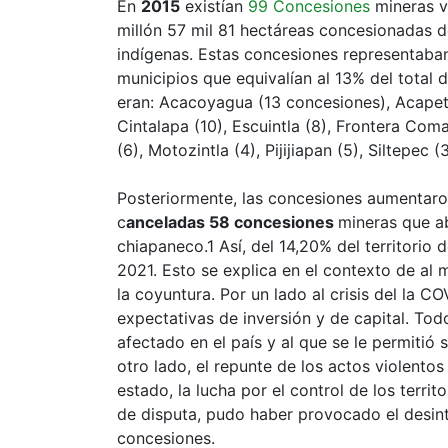
En
2015
existían
99 Concesiones
mineras v
millón 57 mil 81 hectáreas concesionadas de
indígenas. Estas concesiones representaban
municipios que equivalían al 13% del total 
eran: Acacoyagua (13 concesiones), Acapeta
Cintalapa (10), Escuintla (8), Frontera Com
(6), Motozintla (4), Pijijiapan (5), Siltepec 
Posteriormente, las concesiones aumentaron
c
anceladas 58 concesiones
mineras que 
chiapaneco.1 Así, del 14,20% del territorio
2021. Esto se explica en el contexto de a
la coyuntura. Por un lado al crisis del la 
expectativas de inversión y de capital. Tod
afectado en el país y al que se le permitió 
otro lado, el repunte de los actos violentos
estado, la lucha por el control de los territ
de disputa, pudo haber provocado el desint
concesiones.