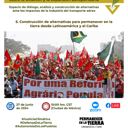
el
Cari