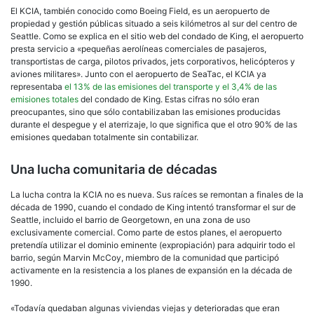
El KCIA, también conocido como Boeing Field, es un aeropuerto de
propiedad y gestión públicas situado a seis kilómetros al sur del centro de
Seattle. Como se explica en el sitio web del condado de King, el aeropuerto
presta servicio a «pequeñas aerolíneas comerciales de pasajeros,
transportistas de carga, pilotos privados, jets corporativos, helicópteros y
aviones militares». Junto con el aeropuerto de SeaTac, el KCIA ya
representaba
el 13% de las emisiones del transporte y el 3,4% de las
emisiones totales
del condado de King. Estas cifras no sólo eran
preocupantes, sino que sólo contabilizaban las emisiones producidas
durante el despegue y el aterrizaje, lo que significa que el otro 90% de las
emisiones quedaban totalmente sin contabilizar.
Una lucha comunitaria de décadas
La lucha contra la KCIA no es nueva. Sus raíces se remontan a finales de la
década de 1990, cuando el condado de King intentó transformar el sur de
Seattle, incluido el barrio de Georgetown, en una zona de uso
exclusivamente comercial. Como parte de estos planes, el aeropuerto
pretendía utilizar el dominio eminente (expropiación) para adquirir todo el
barrio, según Marvin McCoy, miembro de la comunidad que participó
activamente en la resistencia a los planes de expansión en la década de
1990.
«Todavía quedaban algunas viviendas viejas y deterioradas que eran