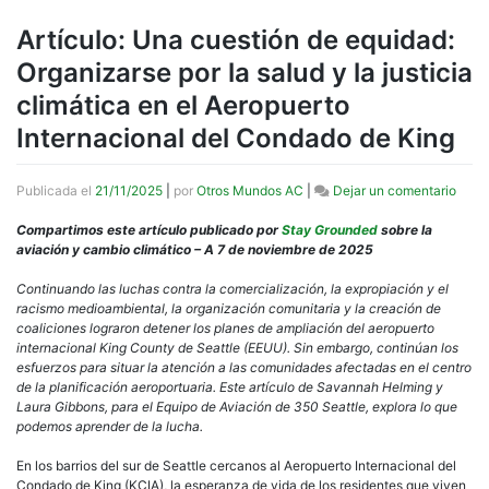
Artículo: Una cuestión de equidad:
Organizarse por la salud y la justicia
climática en el Aeropuerto
Internacional del Condado de King
en
Publicada el
21/11/2025
|
por
Otros Mundos AC
|
Dejar un comentario
Artícu
Una
Compartimos este artículo publicado por
Stay Grounded
sobre la
cuest
aviación y cambio climático – A 7 de noviembre de 2025
de
equid
Continuando las luchas contra la comercialización, la expropiación y el
Organ
racismo medioambiental, la organización comunitaria y la creación de
por
coaliciones lograron detener los planes de ampliación del aeropuerto
la
internacional King County de Seattle (EEUU). Sin embargo, continúan los
salud
esfuerzos para situar la atención a las comunidades afectadas en el centro
y
de la planificación aeroportuaria. Este artículo de Savannah Helming y
la
Laura Gibbons, para el Equipo de Aviación de 350 Seattle, explora lo que
justic
podemos aprender de la lucha.
climá
en
En los barrios del sur de Seattle cercanos al Aeropuerto Internacional del
el
Condado de King (KCIA), la esperanza de vida de los residentes que viven