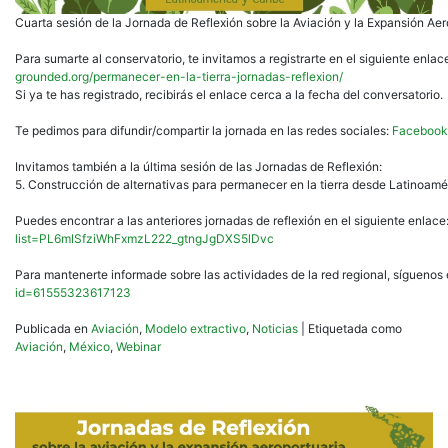
Cuarta sesión de la Jornada de Reflexión sobre la Aviación y la Expansión Aero
Para sumarte al conservatorio, te invitamos a registrarte en el siguiente enlac
grounded.org/permanecer-en-la-tierra-jornadas-reflexion/
Si ya te has registrado, recibirás el enlace cerca a la fecha del conversatorio.
Te pedimos para difundir/compartir la jornada en las redes sociales:
Facebook
Invitamos también a la última sesión de las Jornadas de Reflexión:
5. Construcción de alternativas para permanecer en la tierra desde Latinoamér
Puedes encontrar a las anteriores jornadas de reflexión en el siguiente enlace
list=PL6mISfziWhFxmzL222_gtngJgDXS5lDvc
Para mantenerte informade sobre las actividades de la red regional, sígueno
id=61555323617123
Publicada en
Aviación
,
Modelo extractivo
,
Noticias
|
Etiquetada como
Aviación
,
México
,
Webinar