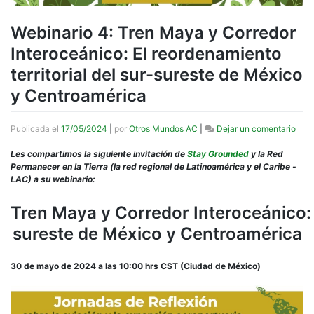
Webinario 4: Tren Maya y Corredor
Interoceánico: El reordenamiento
territorial del sur-sureste de México
y Centroamérica
en
Publicada el
17/05/2024
|
por
Otros Mundos AC
|
Dejar un comentario
Webi
4:
Les compartimos la siguiente invitación de
Stay Grounded
y la Red
Tren
Permanecer en la Tierra (la red regional de Latinoamérica y el Caribe -
May
LAC) a su webinario:
y
Corr
Tren Maya y Corredor Interoceánico: E
Inte
sureste de México y Centroamérica
El
reor
terri
30 de mayo de 2024 a las 10:00 hrs CST (Ciudad de México)
del
sur-
sure
de