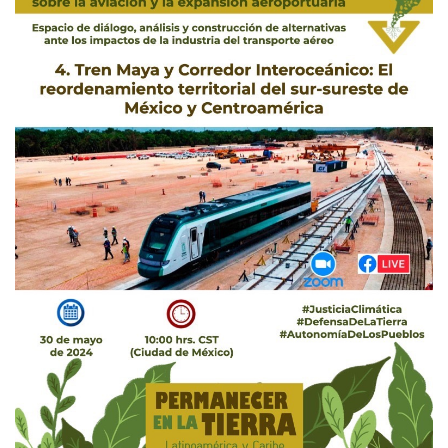
Méx
y
Cent