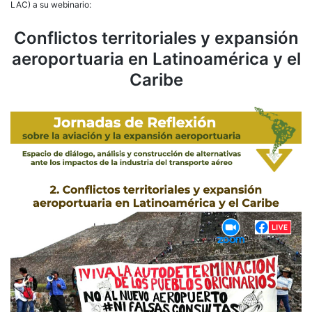
terri
LAC) a su webinario:
y
expa
Conflictos territoriales y expansión
aero
aeroportuaria en Latinoamérica y el
en
Lati
Caribe
y
el
Cari