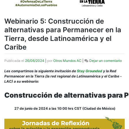
Webinario 5: Construcción de
alternativas para Permanecer en la
Tierra, desde Latinoamérica y el
Caribe
en
Publicada el
26/06/2024
|
por
Otros Mundos AC
|
Dejar un comentario
Webi
5:
Les compartimos la siguiente invitación de
Stay Grounded
y la Red
Cons
Permanecer en la Tierra (la red regional de Latinoamérica y el Caribe -
de
LAC) a su webinario:
alte
para
Construcción de alternativas para P
Per
en
la
27 de junio de 2024 a las 10:00 hrs CST (Ciudad de México)
Tierr
des
Lati
y