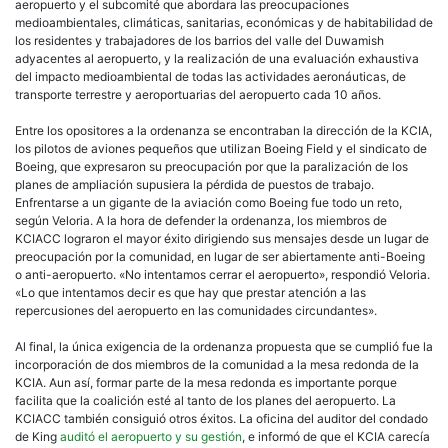
aeropuerto y el subcomité que abordara las preocupaciones
medioambientales, climáticas, sanitarias, económicas y de habitabilidad de
los residentes y trabajadores de los barrios del valle del Duwamish
adyacentes al aeropuerto, y la realización de una evaluación exhaustiva
del impacto medioambiental de todas las actividades aeronáuticas, de
transporte terrestre y aeroportuarias del aeropuerto cada 10 años.
Entre los opositores a la ordenanza se encontraban la dirección de la KCIA,
los pilotos de aviones pequeños que utilizan Boeing Field y el sindicato de
Boeing, que expresaron su preocupación por que la paralización de los
planes de ampliación supusiera la pérdida de puestos de trabajo.
Enfrentarse a un gigante de la aviación como Boeing fue todo un reto,
según Veloria. A la hora de defender la ordenanza, los miembros de
KCIACC lograron el mayor éxito dirigiendo sus mensajes desde un lugar de
preocupación por la comunidad, en lugar de ser abiertamente anti-Boeing
o anti-aeropuerto. «No intentamos cerrar el aeropuerto», respondió Veloria.
«Lo que intentamos decir es que hay que prestar atención a las
repercusiones del aeropuerto en las comunidades circundantes».
Al final, la única exigencia de la ordenanza propuesta que se cumplió fue la
incorporación de dos miembros de la comunidad a la mesa redonda de la
KCIA. Aun así, formar parte de la mesa redonda es importante porque
facilita que la coalición esté al tanto de los planes del aeropuerto. La
KCIACC también consiguió otros éxitos. La oficina del auditor del condado
de King
auditó el aeropuerto y su gestión
, e informó de que el KCIA carecía