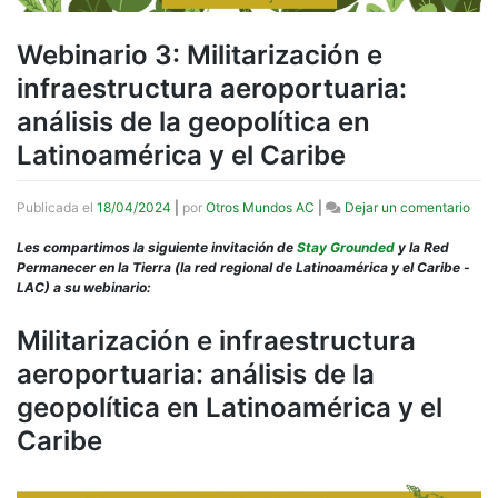
Webinario 3: Militarización e
infraestructura aeroportuaria:
análisis de la geopolítica en
Latinoamérica y el Caribe
en
Publicada el
18/04/2024
|
por
Otros Mundos AC
|
Dejar un comentario
Webi
3:
Les compartimos la siguiente invitación de
Stay Grounded
y la Red
Mili
Permanecer en la Tierra (la red regional de Latinoamérica y el Caribe -
e
LAC) a su webinario:
infr
aero
Militarización e infraestructura
anál
aeroportuaria: análisis de la
de
la
geopolítica en Latinoamérica y el
geop
en
Caribe
Lati
y
el