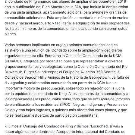
El condado de King anunció sus planes de ampliar el aeropuerto en 2019
con la publicación del Plan Maestro de la FAA, que incluía la construcción
de una pista ampliada, aparcamiento adicional para aviones y granjas de
combustible adicionales. Esta ampliación aumentaría el número de vuelos
desde y hacia el aeropuerto y facilitaría la adquisición de más propiedades.
No había miembros de la comunidad en la mesa cuando se hicieron estos
planes.
Varias personas implicadas en organizaciones comunitarias locales
asistieron a una reunión del Condado sobre la ampliación y decidieron
organizarse contra ella. Formaron la Coalición Comunitaria de la KCIA
(KCIACC), integrada por organizaciones que representaban a diversos
grupos comunitarios y ecologistas, como la Coalición Comunitaria del Río
Duwamish, Puget Soundkeeper, el Equipo de Aviación 350 Seattle, el
Consejo de Beacon Hill y Amigos de la Historia de Georgetown. La falta de
divulgación y colaboración comunitaria por parte de la KCIA fue un
importante motivo de preocupación, sobre todo en relación con la lucha
por la equidad en el condado de King. A los miembros de la comunidad y a
los organizadores les preocupaba sobre todo que se excluyera del proceso
de planificación a los residentes BIPOC (Negros, Indígenas y Personas de
Color) y con bajos ingresos, a quienes más afectarían estos planes, y que
no se realizaran esfuerzos de participación comunitaria.
«Fuimos al Consejo del Condado de King y dijimos: ‘Escuchad, si vais a
hacer algún cambio dentro del Aeropuerto Internacional del Condado de