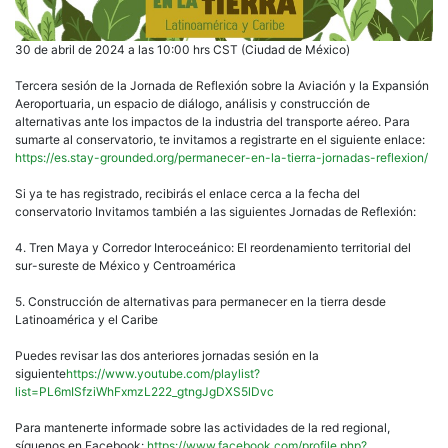
30 de abril de 2024 a las 10:00 hrs CST (Ciudad de México)
Tercera sesión de la Jornada de Reflexión sobre la Aviación y la Expansión
Aeroportuaria, un espacio de diálogo, análisis y construcción de
alternativas ante los impactos de la industria del transporte aéreo. Para
sumarte al conservatorio, te invitamos a registrarte en el siguiente enlace:
https://es.stay-grounded.org/permanecer-en-la-tierra-jornadas-reflexion/
Si ya te has registrado, recibirás el enlace cerca a la fecha del
conservatorio Invitamos también a las siguientes Jornadas de Reflexión:
4. Tren Maya y Corredor Interoceánico: El reordenamiento territorial del
sur-sureste de México y Centroamérica
5. Construcción de alternativas para permanecer en la tierra desde
Latinoamérica y el Caribe
Puedes revisar las dos anteriores jornadas sesión en la
siguiente
https://www.youtube.com/playlist?
list=PL6mISfziWhFxmzL222_gtngJgDXS5lDvc
Para mantenerte informade sobre las actividades de la red regional,
síguenos en Facebook:
https://www.facebook.com/profile.php?