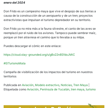
Avia
enero del 2024
Tur
y
Don Frido es un campesino maya que vive el despojo de sus tierras a
Des
causa de la construcción de un aeropuerto y de un tren; proyectos
extractivistas que impulsan el turismo depredador en su territorio.
Don Frido ya no mira más a la fauna silvestre, el canto de las aves se
reemplazó por el ruido de los aviones. Tampoco puede sembrar maíz,
porque un tren atraviesa el camino que lo llevaba a su milpa.
Puedes descargar el cómic en este enlace:
https://cloud.stay-grounded.org/s/gBx22n8SfdoJMiC
#ElTurismoMata
Campaña de visibilización de los impactos del turismo en nuestros
territorios
Publicada en
Aviación
,
Modelo extractivo
,
Noticias
,
Tren Maya
|
Etiquetada como
Aviación
,
Península de Yucatán
,
tren maya
,
turismo