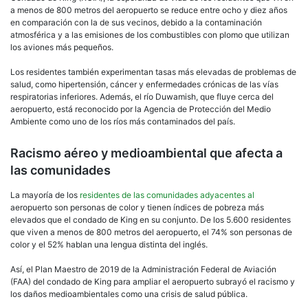
Aerop
a menos de 800 metros del aeropuerto se reduce entre ocho y diez años
Inter
en comparación con la de sus vecinos, debido a la contaminación
del
atmosférica y a las emisiones de los combustibles con plomo que utilizan
Cond
los aviones más pequeños.
de
King
Los residentes también experimentan tasas más elevadas de problemas de
salud, como hipertensión, cáncer y enfermedades crónicas de las vías
respiratorias inferiores. Además, el río Duwamish, que fluye cerca del
aeropuerto, está reconocido por la Agencia de Protección del Medio
Ambiente como uno de los ríos más contaminados del país.
Racismo aéreo y medioambiental que afecta a
las comunidades
La mayoría de los
residentes de las comunidades adyacentes al
aeropuerto son personas de color y tienen índices de pobreza más
elevados que el condado de King en su conjunto. De los 5.600 residentes
que viven a menos de 800 metros del aeropuerto, el 74% son personas de
color y el 52% hablan una lengua distinta del inglés.
Así, el Plan Maestro de 2019 de la Administración Federal de Aviación
(FAA) del condado de King para ampliar el aeropuerto subrayó el racismo y
los daños medioambientales como una crisis de salud pública.