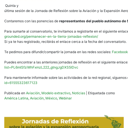
Quinta y
última sesión de la Jornada de Reflexión sobre la Aviación y la Expansión Aerop
Contaremos con las ponencias de
representantes del pueblo autónomo de 
Para sumarte al conservatorio, te invitamos a registrarte en el siguiente enlac
grounded.org/permanecer-en-la-tierra-jornadas-reflexion/
Si ya te has registrado, recibirás el enlace cerca a la fecha del conversatorio.
Te pedimos para difundir/compartir la jornada en las redes sociales:
Facebook
Puedes encontrar a las anteriores jornadas de reflexión en el siguiente enlace
list=PL6mISfziWhFxmzL222_gtngJgDXS5lDvc
Para mantenerte informade sobre las actividades de la red regional, sígueno
id=61555323617123
Publicada en
Aviación
,
Modelo extractivo
,
Noticias
|
Etiquetada como
América Latina
,
Aviación
,
México
,
Webinar