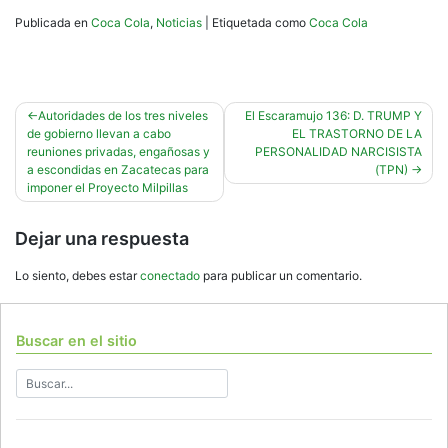
Publicada en
Coca Cola
,
Noticias
|
Etiquetada como
Coca Cola
Navegación
Autoridades de los tres niveles
El Escaramujo 136: D. TRUMP Y
de gobierno llevan a cabo
EL TRASTORNO DE LA
de
reuniones privadas, engañosas y
PERSONALIDAD NARCISISTA
entradas
a escondidas en Zacatecas para
(TPN)
imponer el Proyecto Milpillas
Dejar una respuesta
Lo siento, debes estar
conectado
para publicar un comentario.
Buscar en el sitio