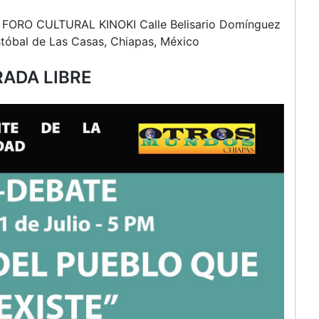
existe–
Martes
en FORO CULTURAL KINOKI Calle Belisario Domínguez
21
stóbal de Las Casas, Chiapas, México
de
julio
ADA LIBRE
5
pm
en
Kinoki