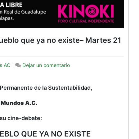
pueblo que ya no existe– Martes 21
en
s AC
|
Dejar un comentario
Cine
debate:
Los
 Permanente de la Sustentabilidad,
reyes
del
 Mundos A.C.
pueblo
que
a su cine-debate:
ya
no
EBLO QUE YA NO EXISTE