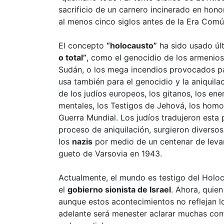
sacrificio de un carnero incinerado en hono
al menos cinco siglos antes de la Era Comú
El concepto
“holocausto”
ha sido usado últ
o total”
, como el genocidio de los armenios
Sudán, o los mega incendios provocados pa
usa también para el genocidio y la aniquila
de los judíos europeos, los gitanos, los ene
mentales, los Testigos de Jehová, los homos
Guerra Mundial. Los judíos tradujeron esta
proceso de aniquilación, surgieron diverso
los
nazis
por medio de un centenar de leva
gueto de Varsovia en 1943.
Actualmente, el mundo es testigo del Holo
el
gobierno sionista de Israel
. Ahora, quien
aunque estos acontecimientos no reflejan lo
adelante será menester aclarar muchas con