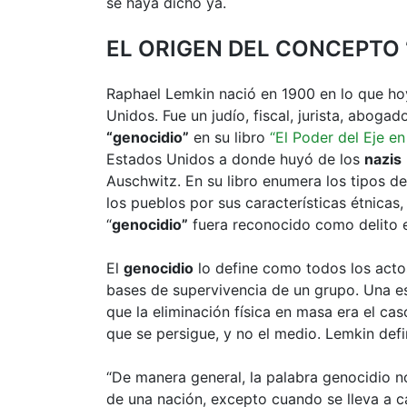
se haya dicho ya.
EL ORIGEN DEL CONCEPTO 
Raphael Lemkin nació en 1900 en lo que hoy
Unidos. Fue un judío, fiscal, jurista, abogad
“genocidio”
en su libro
“El Poder del Eje e
Estados Unidos a donde huyó de los
nazis
Auschwitz. En su libro enumera los tipos d
los pueblos por sus características étnicas,
“
genocidio”
fuera reconocido como delito 
El
genocidio
lo define como todos los acto
bases de supervivencia de un grupo. Una es
que la eliminación física en masa era el cas
que se persigue, y no el medio. Lemkin defi
“De manera general, la palabra genocidio n
de una nación, excepto cuando se lleva a 