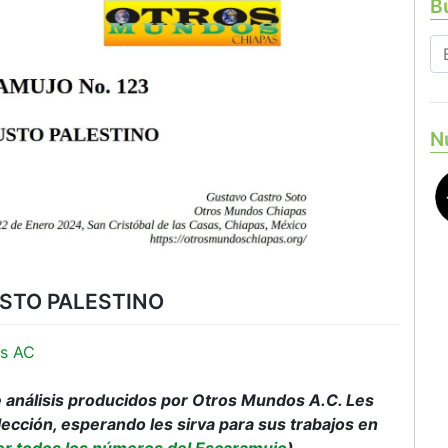
Bu
N
USTO PALESTINO
s AC
análisis producidos por Otros Mundos A.C. Les
ección, esperando les sirva para sus trabajos en
r todos los números del Escaramujo
)