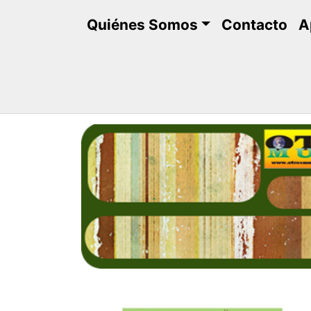
Saltar
Quiénes Somos
Contacto
A
al
contenido