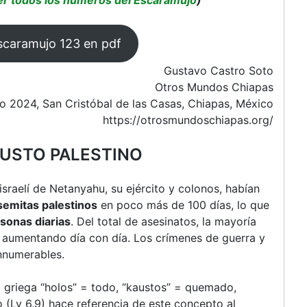
scaramujo 123 en pdf
Gustavo Castro Soto
Otros Mundos Chiapas
o 2024, San Cristóbal de las Casas, Chiapas, México
https://otrosmundoschiapas.org/
USTO PALESTINO
sraelí de Netanyahu, su ejército y colonos, habían
semitas palestinos
en poco más de 100 días, lo que
sonas diarias
. Del total de asesinatos, la mayoría
ue aumentando día con día. Los crímenes de guerra y
nnumerables.
z griega “holos” = todo, “kaustos” = quemado,
o (Lv 6,9) hace referencia de este concepto al