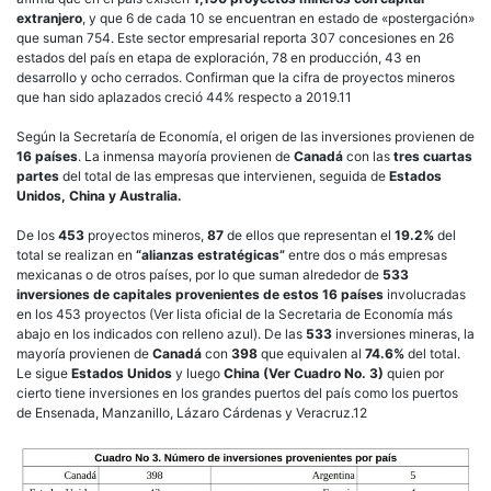
extranjero
, y que 6 de cada 10 se encuentran en estado de «postergación»
que suman 754. Este sector empresarial reporta 307 concesiones en 26
estados del país en etapa de exploración, 78 en producción, 43 en
desarrollo y ocho cerrados. Confirman que la cifra de proyectos mineros
que han sido aplazados creció 44% respecto a 2019.11
Según la Secretaría de Economía, el origen de las inversiones provienen de
16 países
. La inmensa mayoría provienen de
Canadá
con las
tres cuartas
partes
del total de las empresas que intervienen, seguida de
Estados
Unidos, China y Australia.
De los
453
proyectos mineros,
87
de ellos que representan el
19.2%
del
total se realizan en
“alianzas estratégicas”
entre dos o más empresas
mexicanas o de otros países, por lo que suman alrededor de
533
inversiones de capitales provenientes de estos 16 países
involucradas
en los 453 proyectos (Ver lista oficial de la Secretaria de Economía más
abajo en los indicados con relleno azul). De las
533
inversiones mineras, la
mayoría provienen de
Canadá
con
398
que equivalen al
74.6%
del total.
Le sigue
Estados Unidos
y luego
China
(Ver Cuadro No. 3)
quien por
cierto tiene inversiones en los grandes puertos del país como los puertos
de Ensenada, Manzanillo, Lázaro Cárdenas y Veracruz.12