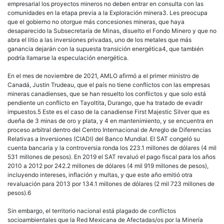
empresarial los proyectos mineros no deben entrar en consulta con las
comunidades en la etapa previa a la Exploración minera3. Les preocupa
que el gobierno no otorgue más concesiones mineras, que haya
desaparecido la Subsecretaría de Minas, disuelto el Fondo Minero y que no
abra el litio a las inversiones privadas, uno de los metales que más
ganancia dejarán con la supuesta transición energética4, que también
podría llamarse la especulación energética.
En el mes de noviembre de 2021, AMLO afirmó a el primer ministro de
Canadá, Justin Trudeau, que el país no tiene conflictos con las empresas
mineras canadienses, que se han resuelto los conflictos y que solo está
pendiente un conflicto en Tayoltita, Durango, que ha tratado de evadir
impuestos.5 Este es el caso de la canadiense First Majestic Silver que es
dueña de 3 minas de oro y plata, y 4 en mantenimiento, y se encuentra en
proceso arbitral dentro del Centro Internacional de Arreglo de Diferencias
Relativas a Inversiones (CIADI) del Banco Mundial. El SAT congeló su
cuenta bancaria y la controversia ronda los 223.1 millones de dólares (4 mil
531 millones de pesos). En 2019 el SAT revaluó el pago fiscal para los años
2010 a 2012 por 242.2 millones de dólares (4 mil 919 millones de pesos),
incluyendo intereses, inflación y multas, y que este año emitió otra
revaluación para 2013 por 134.1 millones de dólares (2 mil 723 millones de
pesos).6
Sin embargo, el territorio nacional está plagado de conflictos
socioambientales que la Red Mexicana de Afectadas/os por la Minería