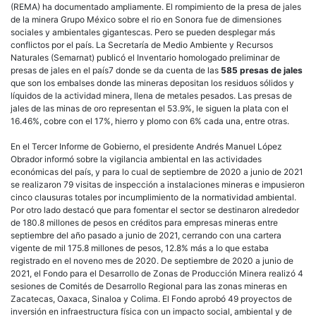
(REMA) ha documentado ampliamente. El rompimiento de la presa de jales
de la minera Grupo México sobre el rio en Sonora fue de dimensiones
sociales y ambientales gigantescas. Pero se pueden desplegar más
conflictos por el país. La Secretaría de Medio Ambiente y Recursos
Naturales (Semarnat) publicó el Inventario homologado preliminar de
presas de jales en el país7 donde se da cuenta de las
585 presas de jales
que son los embalses donde las mineras depositan los residuos sólidos y
líquidos de la actividad minera, llena de metales pesados. Las presas de
jales de las minas de oro representan el 53.9%, le siguen la plata con el
16.46%, cobre con el 17%, hierro y plomo con 6% cada una, entre otras.
En el Tercer Informe de Gobierno, el presidente Andrés Manuel López
Obrador informó sobre la vigilancia ambiental en las actividades
económicas del país, y para lo cual de septiembre de 2020 a junio de 2021
se realizaron 79 visitas de inspección a instalaciones mineras e impusieron
cinco clausuras totales por incumplimiento de la normatividad ambiental.
Por otro lado destacó que para fomentar el sector se destinaron alrededor
de 180.8 millones de pesos en créditos para empresas mineras entre
septiembre del año pasado a junio de 2021, cerrando con una cartera
vigente de mil 175.8 millones de pesos, 12.8% más a lo que estaba
registrado en el noveno mes de 2020. De septiembre de 2020 a junio de
2021, el Fondo para el Desarrollo de Zonas de Producción Minera realizó 4
sesiones de Comités de Desarrollo Regional para las zonas mineras en
Zacatecas, Oaxaca, Sinaloa y Colima. El Fondo aprobó 49 proyectos de
inversión en infraestructura física con un impacto social, ambiental y de