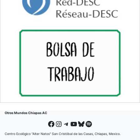
Otros Mundos Chiapas AC
Facebook
Instagram
Telegram
YouTube
Bluesky
Spotify
Centro Ecológico "Alter Natos" San Cristóbal de las Casas, Chiapas, Mexico.