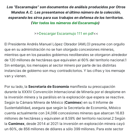
Los “Escaramujos” son documentos de análisis producidos por Otros
Mundos A.C. Les presentamos el último número de la colección,
esperando les sirva para sus trabajos en defensa de los territorios.
(
Ver todos los números del Escaramujo
)
>>
Descargar Escaramujo 111 en pdf
<<
El Presidente Andrés Manuel López Obrador (AMLO) presume con orgullo
que en su administración no se han otorgado concesiones mineras,
mientras que en los pasados gobiernos neoliberales se otorgaron alrededor
de 120 millones de hectáreas que equivalen al 60% del territorio nacional.1
Sin embargo, los mensajes al sector minero por parte de las distintas
instancias de gobierno son muy contradictorios. Y las cifras y los mensaje
van y vienen.
Por su lado, la
Secretaria de Economía
manifiesta su preocupación
durante la XXXIV Convención Internacional de Minería por el desplome en
la inversión minera y la parálisis en la exploración que espera se reactive.
Según la Cámara Minera de México (
Camimex
) en su II Informe de
Sustentabilidad, asegura que según la Secretaría de Economía, México
cuenta actualmente con 24,066 concesiones mineras que abarcan 16.83
millones de hectáreas y equivalen al 8.59% del territorio nacional.2 Según
la
Camimex
, desde 2014 al 2021 la inversión en exploración minera cayó
un 60%, de 856 millones de dólares a sólo 399 millones. Para este sector