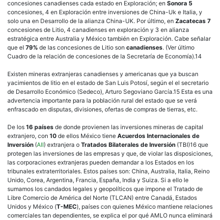
concesiones canadienses cada estado en Exploración; en
Sonora 5
concesiones, 4 en Exploración entre inversiones de China-Uk e Italia, y
solo una en Desarrollo de la alianza China-UK. Por último, en
Zacatecas 7
concesiones de Litio, 4 canadienses en exploración y 3 en alianza
estratégica entre Australia y México también en Exploración. Cabe señalar
que el
79%
de las concesiones de Litio son
canadienses
. (Ver último
Cuadro de la relación de concesiones de la Secretaría de Economía).14
Existen mineras extranjeras canadienses y americanas que ya buscan
yacimientos de litio en el estado de San Luis Potosí, según el el secretario
de Desarrollo Económico (Sedeco), Arturo Segoviano García.15 Esta es una
advertencia importante para la población rural del estado que se verá
enfrascado en disputas, divisiones, ofertas de compras de tierras, etc.
De los
16 países
de donde provienen las inversiones mineras de capital
extranjero, con
10
de ellos México tiene
Acuerdos Internacionales de
Inversión
(
AII
) extranjera o
Tratados Bilaterales de Inversión
(TBI)16 que
protegen las inversiones de las empresas y que, de violar las disposiciones,
las corporaciones extranjeras pueden demandar a los Estados en los
tribunales extraterritoriales. Estos países son: China, Australia, Italia, Reino
Unido, Corea, Argentina, Francia, España, India y Suiza. Si a ello le
sumamos los candados legales y geopolíticos que impone el Tratado de
Libre Comercio de América del Norte (TLCAN) entre Canadá, Estados
Unidos y México (
T-MEC
), países con quienes México mantiene relaciones
comerciales tan dependientes, se explica el por qué AMLO nunca eliminará