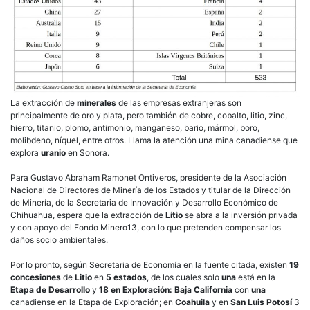
La extracción de
minerales
de las empresas extranjeras son
principalmente de oro y plata, pero también de cobre, cobalto, litio, zinc,
hierro, titanio, plomo, antimonio, manganeso, bario, mármol, boro,
molibdeno, níquel, entre otros. Llama la atención una mina canadiense que
explora
uranio
en Sonora.
Para Gustavo Abraham Ramonet Ontiveros, presidente de la Asociación
Nacional de Directores de Minería de los Estados y titular de la Dirección
de Minería, de la Secretaria de Innovación y Desarrollo Económico de
Chihuahua, espera que la extracción de
Litio
se abra a la inversión privada
y con apoyo del Fondo Minero13, con lo que pretenden compensar los
daños socio ambientales.
Por lo pronto, según Secretaria de Economía en la fuente citada, existen
19
concesiones
de
Litio
en
5 estados
, de los cuales solo
una
está en la
Etapa de Desarrollo
y
18 en Exploración: Baja California
con
una
canadiense en la Etapa de Exploración; en
Coahuila
y en
San Luis Potosí
3