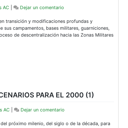
en
s AC
|
Dejar un comentario
LAS
TENDENCIAS
en transición y modificaciones profundas y
Y
e sus campamentos, bases militares, guarniciones,
LOS
roceso de descentralización hacia las Zonas Militares
ESCENARIOS
PARA
EL
2000
(y
2)
EN
TERMINOS
ENARIOS PARA EL 2000 (1)
MILITARES
en
s AC
|
Dejar un comentario
LAS
TENDENCIAS
del próximo milenio, del siglo o de la década, para