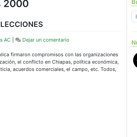
s 2000
Bu
ELECCIONES
en
s AC
|
Dejar un comentario
N
PODER
CIUDADANO
blica firmaron compromisos con las organizaciones
Y
ización, el conflicto en Chiapas, política económica,
LAS
ticia, acuerdos comerciales, el campo, etc. Todos,
ELECCIONES