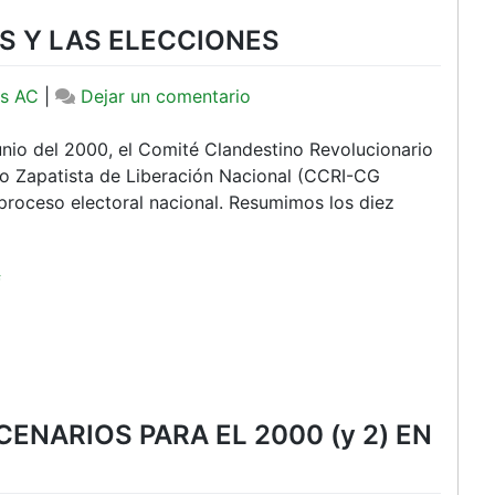
S Y LAS ELECCIONES
en
s AC
|
Dejar un comentario
LOS
GRUPOS
nio del 2000, el Comité Clandestino Revolucionario
GUERRILLEROS
to Zapatista de Liberación Nacional (CCRI-CG
Y
 proceso electoral nacional. Resumimos los diez
LAS
ELECCIONES
f
ENARIOS PARA EL 2000 (y 2) EN