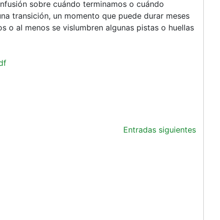
Y
 confusión sobre cuándo terminamos o cuándo
LOS
na transición, un momento que puede durar meses
ESCENARIOS
os o al menos se vislumbren algunas pistas o huellas
PARA
EL
2000
df
(1)
Entradas siguientes