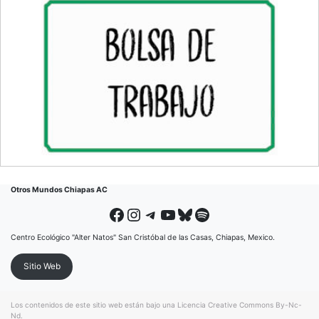
Otros Mundos Chiapas AC
Facebook
Instagram
Telegram
YouTube
Bluesky
Spotify
Centro Ecológico "Alter Natos" San Cristóbal de las Casas, Chiapas, Mexico.
Sitio Web
Los contenidos de este sitio web están bajo una
Licencia Creative Commons By-Nc-
Nd
.