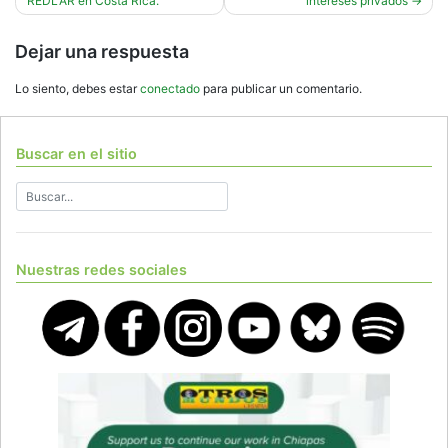
entradas
REDLAR en Costa Rica.
intereses privados
Dejar una respuesta
Lo siento, debes estar
conectado
para publicar un comentario.
Buscar en el sitio
Nuestras redes sociales