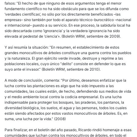
falsos: “El hecho de que ninguno de esos argumentos tenga el menor
fundamento científico no ha sido obstáculo para que se los difunda como
‘verdades científicas’, no sólo por los directamente beneficiados –las
empresas– sino también por todo el aparato técnico-burocrático –nacional
e internacional– puesto a su servicio. En ese proceso, la sabiduría local ha
sido descartada como ‘ignorancia’ y la verdadera ignorancia ha sido
elevada al pedestal de ‘ciencia’». (Boletín WRM, setiembre de 2009).
Y así resumía la situación: “En resumen, el establecimiento de estos
grandes monocultivos de árboles constituye una guerra contra los pueblos
y la naturaleza. El gran ejército verde invade, destruye y reprime a las
poblaciones locales, cuyo único “delito” consiste en defender lo que es
suyo ante el invasor.” (Boletín WRM, setiembre de 2010).
A modo de conclusión, comenta: “Por último, deseamos enfatizar que la
lucha contra las plantaciones es algo que ha sido impuesto a las
comunidades, las cuales están, de hecho, defendiendo sus medios de vida
y el medio ambiente local contra la codicia empresarial. Es una lucha
indispensable para proteger los bosques, las praderas, los pantanos, la
diversidad biológica, los suelos, el agua y las personas, todos los cuales
están siendo afectados por estos vastos monocultivos de árboles. Es, en
suma, una lucha por la vida.” (2008)
Para finalizar, en el boletín del año pasado, Ricardo rindió homenaje a esas
comunidades que luchan contra los monocultivos de árboles, en todo el