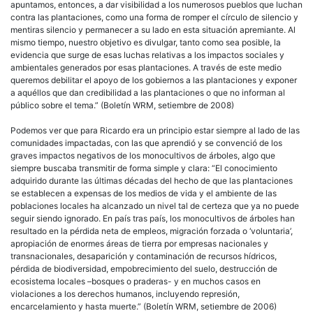
apuntamos, entonces, a dar visibilidad a los numerosos pueblos que luchan
contra las plantaciones, como una forma de romper el círculo de silencio y
mentiras silencio y permanecer a su lado en esta situación apremiante. Al
mismo tiempo, nuestro objetivo es divulgar, tanto como sea posible, la
evidencia que surge de esas luchas relativas a los impactos sociales y
ambientales generados por esas plantaciones. A través de este medio
queremos debilitar el apoyo de los gobiernos a las plantaciones y exponer
a aquéllos que dan credibilidad a las plantaciones o que no informan al
público sobre el tema.” (Boletín WRM, setiembre de 2008)
Podemos ver que para Ricardo era un principio estar siempre al lado de las
comunidades impactadas, con las que aprendió y se convenció de los
graves impactos negativos de los monocultivos de árboles, algo que
siempre buscaba transmitir de forma simple y clara: “El conocimiento
adquirido durante las últimas décadas del hecho de que las plantaciones
se establecen a expensas de los medios de vida y el ambiente de las
poblaciones locales ha alcanzado un nivel tal de certeza que ya no puede
seguir siendo ignorado. En país tras país, los monocultivos de árboles han
resultado en la pérdida neta de empleos, migración forzada o ‘voluntaria’,
apropiación de enormes áreas de tierra por empresas nacionales y
transnacionales, desaparición y contaminación de recursos hídricos,
pérdida de biodiversidad, empobrecimiento del suelo, destrucción de
ecosistema locales –bosques o praderas- y en muchos casos en
violaciones a los derechos humanos, incluyendo represión,
encarcelamiento y hasta muerte.” (Boletín WRM, setiembre de 2006)