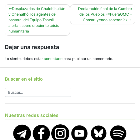
Navegación
Desplazados de Chalchihuitán
Declaración final de la Cumbre
y Chenalhó: los agentes de
de los Pueblos «#FueraOMC –
de
pastoral del Equipo Tsotsil
Construyendo soberanía»
entradas
alertan sobre creciente crisis
humanitaria
Dejar una respuesta
Lo siento, debes estar
conectado
para publicar un comentario.
Buscar en el sitio
Nuestras redes sociales