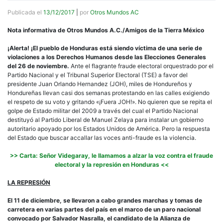
Publicada el
13/12/2017
|
por
Otros Mundos AC
Nota informativa de Otros Mundos A.C./Amigos de la Tierra México
¡Alerta! ¡El pueblo de Honduras está siendo víctima de una serie de
violaciones a los Derechos Humanos desde las Elecciones Generales
del 26 de noviembre.
Ante el flagrante fraude electoral orquestrado por el
Partido Nacional y el Tribunal Superior Electoral (TSE) a favor del
presidente Juan Orlando Hernandez (JOH), miles de Hondureños y
Hondureñas llevan casi dos semanas protestando en las calles exigiendo
el respeto de su voto y gritando «¡Fuera JOH!». No quieren que se repita el
golpe de Estado militar del 2009 a través del cual el Partido Nacional
destituyó al Partido Liberal de Manuel Zelaya para instalar un gobierno
autoritario apoyado por los Estados Unidos de América. Pero la respuesta
del Estado que buscar accallar las voces anti-fraude es la violencia.
>> Carta: Señor Videgaray, le llamamos a alzar la voz contra el fraude
electoral y la represión en Honduras <<
LA REPRESIÓN
El 11 de diciembre, se llevaron a cabo grandes marchas y tomas de
carretera en varias partes del país en el marco de un paro nacional
convocado por Salvador Nasralla, el candidato de la Alianza de