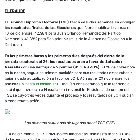
EL FRAUDE
El Tribunal Supremo Electoral (TSE) tardó casi dos semanas en divulgar
los resultados finales de las Elecciones
que fueron publicados hasta el
10 de diciembre: 42.98% para Juan Orlando Hernández del Partido
Nacional y 41.38% para Salvador Nasralla de la Alianza de Oposición a la
Dictadura.
En las primeras horas y los primeros días después del cierre de la
jornada electoral del 26, los resultados eran a favor de
Salvador
Nasralla
con una ventaja de 5 puntos (45% VS 40%).
El 28 de noviembre
en la noche, seguía en primera posición pero sus resultados empezaban a
bajar a cada actualización a favor de JOH. Aún así, el 29 noviembre, los
analistas,
y hasta el mismo TSE
, seguían considerando que la tendencia
inicial que favorecía a Nasralla era irreversible. El sistema de conteo del
TSE se cayó tres veces durante el proceso y los resultados de JOH subían
a cada reactivación.
Los primeros resultados divulgados por el TSE (TSE)
El 4 de diciembre, el TSE divulgó resultados casi finales (faltaban 0.04%
de las mesas electorales registradas por procesar) casi identicos a los del