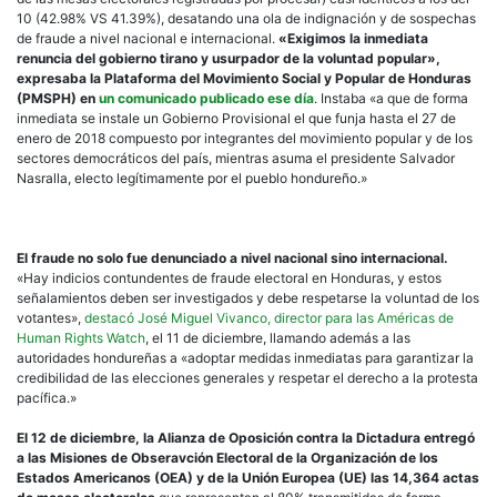
10 (42.98% VS 41.39%), desatando una ola de indignación y de sospechas
de fraude a nivel nacional e internacional.
«Exigimos la inmediata
renuncia del gobierno tirano y usurpador de la voluntad popular»,
expresaba la Plataforma del Movimiento Social y Popular de Honduras
(PMSPH) en
un comunicado publicado ese día
. Instaba «a que de forma
inmediata se instale un Gobierno Provisional el que funja hasta el 27 de
enero de 2018 compuesto por integrantes del movimiento popular y de los
sectores democráticos del país, mientras asuma el presidente Salvador
Nasralla, electo legítimamente por el pueblo hondureño.»
El fraude no solo fue denunciado a nivel nacional sino internacional.
«Hay indicios contundentes de fraude electoral en Honduras, y estos
señalamientos deben ser investigados y debe respetarse la voluntad de los
votantes»,
destacó José Miguel Vivanco, director para las Américas de
Human Rights Watch
, el 11 de diciembre, llamando además a las
autoridades hondureñas a «adoptar medidas inmediatas para garantizar la
credibilidad de las elecciones generales y respetar el derecho a la protesta
pacífica.»
El 12 de diciembre, la Alianza de Oposición contra la Dictadura entregó
a las Misiones de Obseravción Electoral de la Organización de los
Estados Americanos (OEA) y de la Unión Europea (UE) las 14,364 actas