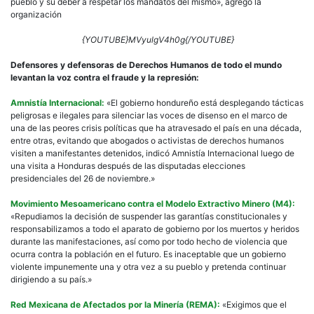
pueblo y su deber a respetar los mandatos del mismo», agregó la
organización
{YOUTUBE}MVyulgV4h0g{/YOUTUBE}
Defensores y defensoras de Derechos Humanos de todo el mundo
levantan la voz
contra el fraude y la represión:
Amnistía Internacional:
«El gobierno hondureño está desplegando tácticas
peligrosas e ilegales para silenciar las voces de disenso en el marco de
una de las peores crisis políticas que ha atravesado el país en una década,
entre otras, evitando que abogados o activistas de derechos humanos
visiten a manifestantes detenidos, indicó Amnistía Internacional luego de
una visita a Honduras después de las disputadas elecciones
presidenciales del 26 de noviembre.»
Movimiento Mesoamericano contra el Modelo Extractivo Minero (M4):
«Repudiamos la decisión de suspender las garantías constitucionales y
responsabilizamos a todo el aparato de gobierno por los muertos y heridos
durante las manifestaciones, así como por todo hecho de violencia que
ocurra contra la población en el futuro. Es inaceptable que un gobierno
violente impunemente una y otra vez a su pueblo y pretenda continuar
dirigiendo a su país.»
Red Mexicana de Afectados por la Minería (REMA):
«Exigimos que el