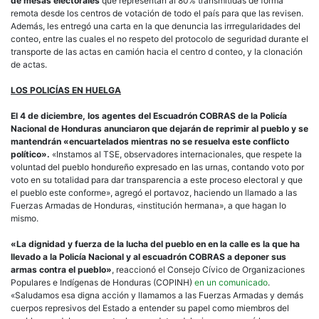
de mesas electorales
que representan al 80% transmitidas de forma
remota desde los centros de votación de todo el país para que las revisen.
Además, les entregó una carta en la que denuncia las irrregularidades del
conteo, entre las cuales el no respeto del protocolo de seguridad durante el
transporte de las actas en camión hacia el centro d conteo, y la clonación
de actas.
LOS POLICÍAS EN HUELGA
El 4 de diciembre, los agentes del Escuadrón COBRAS de la Policía
Nacional de Honduras anunciaron que dejarán de reprimir al pueblo
y se
mantendrán «encuartelados mientras no se resuelva este conflicto
político».
«Instamos al TSE, observadores internacionales, que respete la
voluntad del pueblo hondureño expresado en las urnas, contando voto por
voto en su totalidad para dar transparencia a este proceso electoral y que
el pueblo este conforme», agregó el portavoz, haciendo un llamado a las
Fuerzas Armadas de Honduras, «institución hermana», a que hagan lo
mismo.
«La dignidad y fuerza de la lucha del pueblo en en la calle es la que ha
llevado a la Policía Nacional y al escuadrón COBRAS a deponer sus
armas contra el pueblo»
, reaccionó el Consejo Cívico de Organizaciones
Populares e Indígenas de Honduras (COPINH)
en un comunicado
.
«Saludamos esa digna acción y llamamos a las Fuerzas Armadas y demás
cuerpos represivos del Estado a entender su papel como miembros del