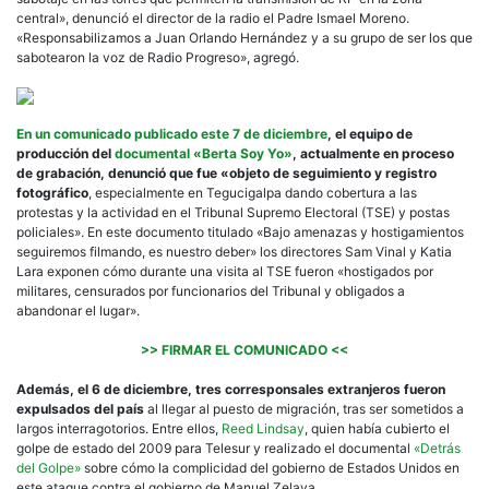
central», denunció el director de la radio el Padre Ismael Moreno.
«Responsabilizamos a Juan Orlando Hernández y a su grupo de ser los que
sabotearon la voz de Radio Progreso», agregó.
En un comunicado publicado este 7 de diciembre
, el equipo de
producción del
documental «Berta Soy Yo»
, actualmente en proceso
de grabación, denunció que fue «objeto de seguimiento y registro
fotográfico
, especialmente en Tegucigalpa dando cobertura a las
protestas y la actividad en el Tribunal Supremo Electoral (TSE) y postas
policiales». En este documento titulado «Bajo amenazas y hostigamientos
seguiremos filmando, es nuestro deber» los directores Sam Vinal y Katia
Lara exponen cómo durante una visita al TSE fueron «hostigados por
militares, censurados por funcionarios del Tribunal y obligados a
abandonar el lugar».
>> FIRMAR EL COMUNICADO <<
Además, el 6 de diciembre, tres corresponsales extranjeros fueron
expulsados del país
al llegar al puesto de migración, tras ser sometidos a
largos interragotorios. Entre ellos,
Reed Lindsay
, quien había cubierto el
golpe de estado del 2009 para Telesur y realizado el documental
«Detrás
del Golpe»
sobre cómo la complicidad del gobierno de Estados Unidos en
este ataque contra el gobierno de Manuel Zelaya.