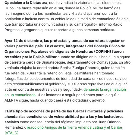
Oposición a la Dictadura
, que reivindica la victoria en las elecciones.
Hubo una fuerte represión en el sur, donde la Policía Militar lanzó gas
lacrimógeno contra los manifestantes y «hasta dispararon contra la
población e incluso contra un vehículo de un medio de comunicación en el
que transportaba una comunicadora y su camarógrafo», informó Radio
Progreso, agregando que «se reportan algunas personas heridas».
Ayer 12 de diciembre, las protestas y tomas de carretera seguían en
varias partes del país.
En el oeste, integrantes del Consejo Cívico de
Organiaciones Populares e Indígenas de Honduras (COPINH) fueron
retenidos por la Policía Militar
cuando se dirigían en bus hacia un bloqueo
de carretera cerca de Siguatepeque, departamento de
Comayagua
. En otro
vehículo viajaba la coordinadora Bertha Zúniga Cáceres, quien también
fue retenida. «Durante la retención ilegal los militares han tomado
fotografías de los documentos de identidad de cada unx de nosotrxs y por
esto responsabilizamos al gobierno y sus fuerzas represivas de cualquier
acto en contra de nuestras vidas y seguridad»,
denunció la organización
en un comunicado
. «Les instamos a seguir pendientes porque aquí la
ALERTA sigue, hasta cuando caerá esta dictadura», advirtió.
«Este tipo de acciones de parte de las fuerzas militares y policiales
ahondan las condiciones de vulnerabilidad para las y los luchadores
sociales
como consecuencia del régimen impuesto por Juan Orlando
Hernández»,
reaccionó Amigos de la Tierra América Latina y el Caribe
(ATALC)
.