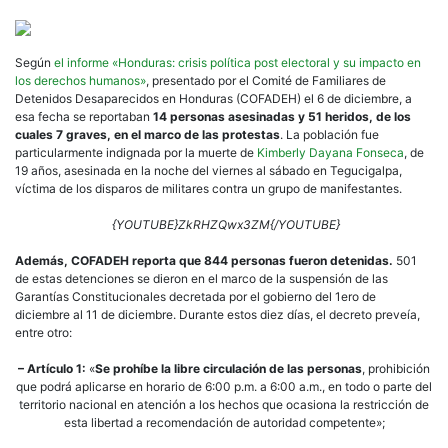
Según
el informe «Honduras: crisis política post electoral y su impacto en
los derechos humanos»
, presentado por el Comité de Familiares de
Detenidos Desaparecidos en Honduras (COFADEH) el 6 de diciembre, a
esa fecha se reportaban
14 personas asesinadas y 51 heridos, de los
cuales 7 graves, en el marco de las protestas
. La población fue
particularmente indignada por la muerte de
Kimberly Dayana Fonseca
, de
19 años, asesinada en la noche del viernes al sábado en Tegucigalpa,
víctima de los disparos de militares contra un grupo de manifestantes.
{YOUTUBE}ZkRHZQwx3ZM{/YOUTUBE}
Además, COFADEH reporta que 844 personas fueron detenidas.
501
de estas detenciones se dieron en el marco de la suspensión de las
Garantías Constitucionales decretada por el gobierno del 1ero de
diciembre al 11 de diciembre. Durante estos diez días, el decreto preveía,
entre otro:
– Artículo 1:
«
Se prohíbe la libre circulación de las personas
, prohibición
que podrá aplicarse en horario de 6:00 p.m. a 6:00 a.m., en todo o parte del
territorio nacional en atención a los hechos que ocasiona la restricción de
esta libertad a recomendación de autoridad competente»;