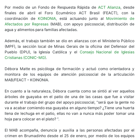
Por medio de un Fondo de Respuesta Rápida de
ACT Alianza
, desde
finales de abril el Foro Ecuménico ACT Brasil (FEACT), con la
coordinación de
KOINONIA
, está actuando junto al
Movimiento de
Afectados por Represas
(MAB), con apoyo psicosocial, distribución de
agua y alimentos para familias afectadas.
Además, el trabajo también se dio en alianzas con el Ministerio Público
(MPF), la sección local de Minas Gerais de la oficina del Defensor del
Pueblo (DPU), la Iglesia Católica y el
Consejo Nacional de Iglesias
Cristianas (CONIC-MG)
.
Débora Matte es psicóloga de formación y actuó como orientadora y
monitora de los equipos de atención psicosocial de la articulación
MAB/FEACT – KOINONIA.
En cuanto a la naturaleza, Débora cuenta como se sintió al ver aquellos
árboles de guayaba en el patio de una de las casas que fue a visitar
durante el trabajo del grupo del apoyo psicosocial, “será que la gente no
va a acabar comiendo esa guayaba en alguno tiempo? ¿Tiene una huerta
llena de lechuga en el patio, ellas no van a nunca más poder tomar una
hoja para colocar en el plato? “.
El MAB acompaña, denuncia y auxilia a las personas afectadas por el
crimen en Brumadinho desde el 25 de enero, por medio de los equipos