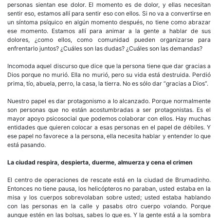
personas sientan ese dolor. El momento es de dolor, y ellas necesitan
sentir eso, estamos allí para sentir eso con ellos. Si no va a convertirse en
un síntoma psíquico en algún momento después, no tiene como abrazar
ese momento. Estamos allí para animar a la gente a hablar de sus
dolores, ¿como ellos, como comunidad pueden organizarse para
enfrentarlo juntos? ¿Cuáles son las dudas? ¿Cuáles son las demandas?
Incomoda aquel discurso que dice que la persona tiene que dar gracias a
Dios porque no murió. Ella no murió, pero su vida está destruida. Perdió
prima, tío, abuela, perro, la casa, la tierra. No es sólo dar “gracias a Dios”.
Nuestro papel es dar protagonismo a lo alcanzado. Porque normalmente
son personas que no están acostumbradas a ser protagonistas. Es el
mayor apoyo psicosocial que podemos colaborar con ellos. Hay muchas
entidades que quieren colocar a esas personas en el papel de débiles. Y
ese papel no favorece a la persona, ella necesita hablar y entender lo que
está pasando.
La ciudad respira, despierta, duerme, almuerza y cena el crimen
El centro de operaciones de rescate está en la ciudad de Brumadinho.
Entonces no tiene pausa, los helicópteros no paraban, usted estaba en la
misa y los cuerpos sobrevolaban sobre usted; usted estaba hablando
con las personas en la calle y pasabs otro cuerpo volando. Porque
aunque estén en las bolsas, sabes lo que es. Y la gente está a la sombra