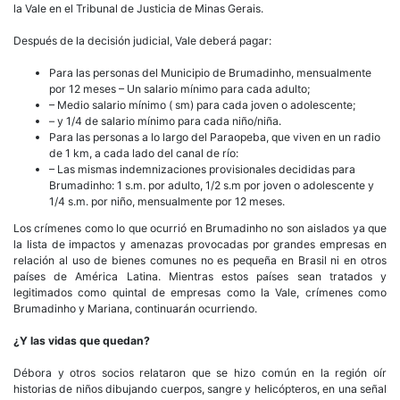
la Vale en el Tribunal de Justicia de Minas Gerais.
Después de la decisión judicial, Vale deberá pagar:
Para las personas del Municipio de Brumadinho, mensualmente
por 12 meses – Un salario mínimo para cada adulto;
– Medio salario mínimo ( sm) para cada joven o adolescente;
– y 1/4 de salario mínimo para cada niño/niña.
Para las personas a lo largo del Paraopeba, que viven en un radio
de 1 km, a cada lado del canal de río:
– Las mismas indemnizaciones provisionales decididas para
Brumadinho: 1 s.m. por adulto, 1/2 s.m por joven o adolescente y
1/4 s.m. por niño, mensualmente por 12 meses.
Los crímenes como lo que ocurrió en Brumadinho no son aislados ya que
la lista de impactos y amenazas provocadas por grandes empresas en
relación al uso de bienes comunes no es pequeña en Brasil ni en otros
países de América Latina. Mientras estos países sean tratados y
legitimados como quintal de empresas como la Vale, crímenes como
Brumadinho y Mariana, continuarán ocurriendo.
¿Y las vidas que quedan?
Débora y otros socios relataron que se hizo común en la región oír
historias de niños dibujando cuerpos, sangre y helicópteros, en una señal