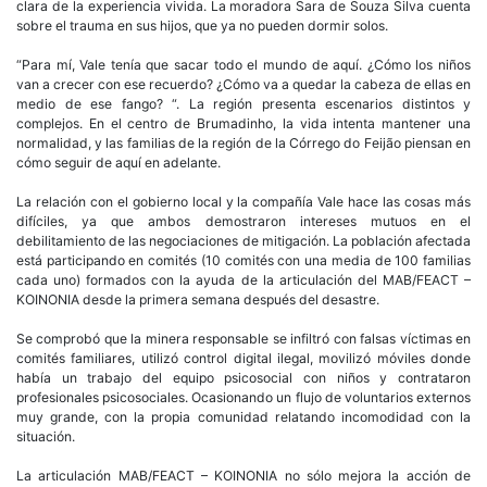
clara de la experiencia vivida. La moradora Sara de Souza Silva cuenta
sobre el trauma en sus hijos, que ya no pueden dormir solos.
“Para mí, Vale tenía que sacar todo el mundo de aquí. ¿Cómo los niños
van a crecer con ese recuerdo? ¿Cómo va a quedar la cabeza de ellas en
medio de ese fango? “. La región presenta escenarios distintos y
complejos. En el centro de Brumadinho, la vida intenta mantener una
normalidad, y las familias de la región de la Córrego do Feijão piensan en
cómo seguir de aquí en adelante.
La relación con el gobierno local y la compañía Vale hace las cosas más
difíciles, ya que ambos demostraron intereses mutuos en el
debilitamiento de las negociaciones de mitigación. La población afectada
está participando en comités (10 comités con una media de 100 familias
cada uno) formados con la ayuda de la articulación del MAB/FEACT –
KOINONIA desde la primera semana después del desastre.
Se comprobó que la minera responsable se infiltró con falsas víctimas en
comités familiares, utilizó control digital ilegal, movilizó móviles donde
había un trabajo del equipo psicosocial con niños y contrataron
profesionales psicosociales. Ocasionando un flujo de voluntarios externos
muy grande, con la propia comunidad relatando incomodidad con la
situación.
La articulación MAB/FEACT – KOINONIA no sólo mejora la acción de