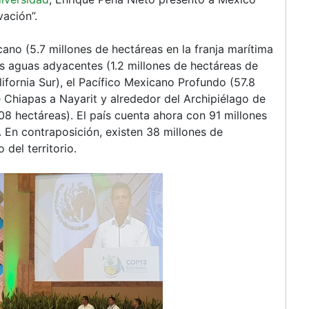
cara
vación”.
más
reciente
ano (5.7 millones de hectáreas en la franja marítima
del
sus aguas adyacentes (1.2 millones de hectáreas de
modelo
lifornia Sur), el Pacífico Mexicano Profundo (57.8
extractivo
e Chiapas a Nayarit y alrededor del Archipiélago de
en
308 hectáreas). El país cuenta ahora con 91 millones
México
 En contraposición, existen 38 millones de
del territorio.