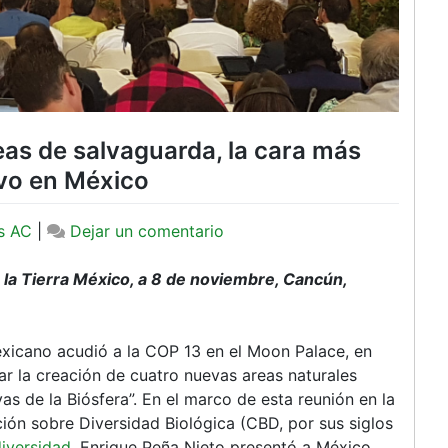
as de salvaguarda, la cara más
ivo en México
en
s AC
|
Dejar un comentario
COP
13
la Tierra México, a 8 de noviembre, Cancún,
–
Conservación
y
exicano acudió a la COP 13 en el Moon Palace, en
areas
r la creación de cuatro nuevas areas naturales
de
s de la Biósfera”. En el marco de esta reunión en la
salvaguarda,
ón sobre Diversidad Biológica (CBD, por sus siglos
la
diversidad
, Enrique Peña Nieto presentó a México