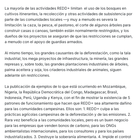
La mayoría de las actividades REDD+ limitan el uso de los bosques en
cultivos itinerantes, la recolección y otras actividades de subsistencia por
parte de las comunidades locales —y muy a menudo es severa la
limitación: la caza, la pesca, el pastoreo, el corte de algunos árboles para
construir casas o canoas, también están normalmente restringidos, y los
dueños de los proyectos se aseguran de que las restricciones se cumplan,
a menudo con el apoyo de guardias armados.
Al mismo tiempo, los grandes causantes de la deforestación, como la tala
industrial, los mega proyectos de infraestructura, la minería, las grandes
represas y, sobre todo, las grandes plantaciones industriales de árboles,
palma aceitera y soja, los criaderos industriales de animales, siguen
adelante sin restricciones.
La publicación da ejemplos de lo que está ocurriendo en Mozambique,
Nigeria, la República Democrática del Congo, Madagascar, Brasil,
Indonesia, Perú, Uganda y Kenya, con el fin de mostrar la existencia de 5
patrones de funcionamiento que hacen que REDD+ sea altamente dañino
para las comunidades campesinas. Ellos son: 1. REDD+ culpa a las
prácticas agrícolas campesinas de la deforestación y de las emisiones. 2.
Rara vez beneficia a las comunidades locales, pero es un buen negocio
para las empresas que venden bonos de carbono, para las ONGs
ambientalistas internacionales, para los consultores y para los países
industrializados. 3. Destruye la soberanía alimentaria. 4. Impide el control