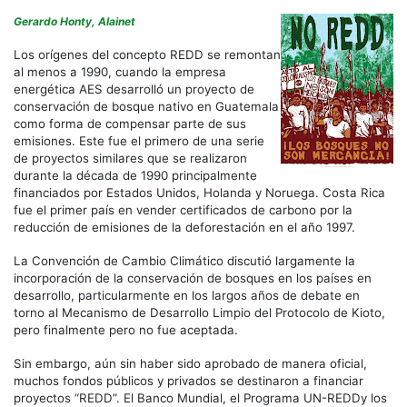
RED
un
Gerardo Honty, Alainet
mec
cont
Los orígenes del concepto REDD se remontan
al menos a 1990, cuando la empresa
energética AES desarrolló un proyecto de
conservación de bosque nativo en Guatemala
como forma de compensar parte de sus
emisiones. Este fue el primero de una serie
de proyectos similares que se realizaron
durante la década de 1990 principalmente
financiados por Estados Unidos, Holanda y Noruega. Costa Rica
fue el primer país en vender certificados de carbono por la
reducción de emisiones de la deforestación en el año 1997.
La Convención de Cambio Climático discutió largamente
la
incorporación de la conservación de bosques en los países en
desarrollo, particularmente en los largos años de debate en
torno al Mecanismo de Desarrollo Limpio del Protocolo de Kioto,
pero finalmente pero no fue aceptada.
Sin embargo, aún sin haber sido aprobado de manera oficial,
muchos fondos públicos y privados se destinaron a financiar
proyectos “REDD”. El Banco Mundial, el Programa UN-REDDy los