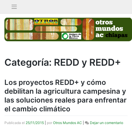
Saltar
al
contenido
Categoría:
REDD y REDD+
Los proyectos REDD+ y cómo
debilitan la agricultura campesina y
las soluciones reales para enfrentar
el cambio climático
en
Publicada el
25/11/2015
|
por
Otros Mundos AC
|
Dejar un comentario
Los