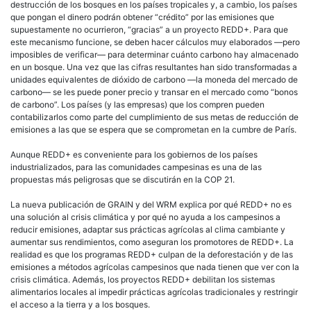
destrucción de los bosques en los países tropicales y, a cambio, los países
que pongan el dinero podrán obtener “crédito” por las emisiones que
supuestamente no ocurrieron, “gracias” a un proyecto REDD+. Para que
este mecanismo funcione, se deben hacer cálculos muy elaborados —pero
imposibles de verificar— para determinar cuánto carbono hay almacenado
en un bosque. Una vez que las cifras resultantes han sido transformadas a
unidades equivalentes de dióxido de carbono —la moneda del mercado de
carbono— se les puede poner precio y transar en el mercado como “bonos
de carbono”. Los países (y las empresas) que los compren pueden
contabilizarlos como parte del cumplimiento de sus metas de reducción de
emisiones a las que se espera que se comprometan en la cumbre de París.
Aunque REDD+ es conveniente para los gobiernos de los países
industrializados, para las comunidades campesinas es una de las
propuestas más peligrosas que se discutirán en la COP 21.
La nueva publicación de GRAIN y del WRM explica por qué REDD+ no es
una solución al crisis climática y por qué no ayuda a los campesinos a
reducir emisiones, adaptar sus prácticas agrícolas al clima cambiante y
aumentar sus rendimientos, como aseguran los promotores de REDD+. La
realidad es que los programas REDD+ culpan de la deforestación y de las
emisiones a métodos agrícolas campesinos que nada tienen que ver con la
crisis climática. Además, los proyectos REDD+ debilitan los sistemas
alimentarios locales al impedir prácticas agrícolas tradicionales y restringir
el acceso a la tierra y a los bosques.