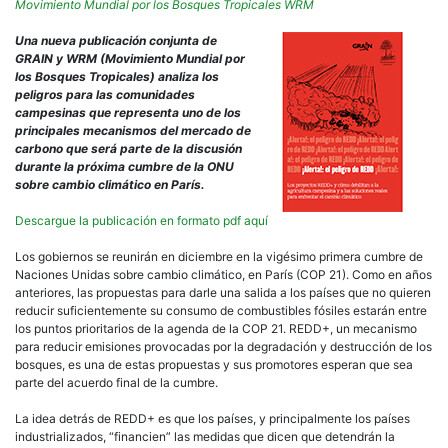
proy
Movimiento Mundial por los Bosques Tropicales WRM
RED
y
Una nueva publicación conjunta de
cómo
GRAIN y WRM (Movimiento Mundial por
debil
los Bosques Tropicales) analiza los
la
peligros para las comunidades
agric
campesinas que representa uno de los
camp
principales mecanismos del mercado de
y
carbono que será parte de la discusión
las
durante la próxima cumbre de la ONU
soluc
sobre cambio climático en París.
reale
para
Descargue la publicación en formato pdf aquí
enfre
el
Los gobiernos se reunirán en diciembre en la vigésimo primera cumbre de
camb
Naciones Unidas sobre cambio climático, en París (COP 21). Como en años
climá
anteriores, las propuestas para darle una salida a los países que no quieren
reducir suficientemente su consumo de combustibles fósiles estarán entre
los puntos prioritarios de la agenda de la COP 21. REDD+, un mecanismo
para reducir emisiones provocadas por la degradación y destrucción de los
bosques, es una de estas propuestas y sus promotores esperan que sea
parte del acuerdo final de la cumbre.
La idea detrás de REDD+ es que los países, y principalmente los países
industrializados, “financien” las medidas que dicen que detendrán la