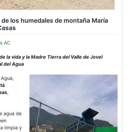
n de los humedales de montaña María
 Casas
s AC
e la vida y la Madre Tierra del Valle de Jovel
al del Agua
 Agua,
tá
asas
,
e agua de
nen
a limpia y