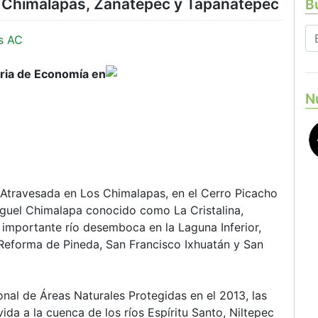
s: Chimalapas, Zanatepec y Tapanatepec
Bu
s AC
aria de Economía en
N
ra Atravesada en Los Chimalapas, en el Cerro Picacho
iguel Chimalapa conocido como La Cristalina,
mportante río desemboca en la Laguna Inferior,
Reforma de Pineda, San Francisco Ixhuatán y San
nal de Áreas Naturales Protegidas en el 2013, las
a a la cuenca de los ríos Espíritu Santo, Niltepec