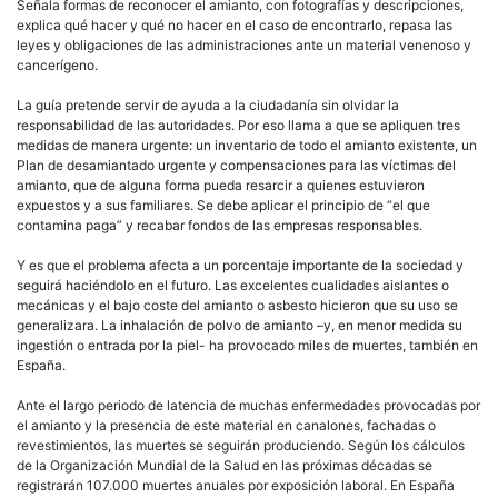
Señala formas de reconocer el amianto, con fotografías y descripciones,
explica qué hacer y qué no hacer en el caso de encontrarlo, repasa las
leyes y obligaciones de las administraciones ante un material venenoso y
cancerígeno.
La guía pretende servir de ayuda a la ciudadanía sin olvidar la
responsabilidad de las autoridades. Por eso llama a que se apliquen tres
medidas de manera urgente: un inventario de todo el amianto existente, un
Plan de desamiantado urgente y compensaciones para las víctimas del
amianto, que de alguna forma pueda resarcir a quienes estuvieron
expuestos y a sus familiares. Se debe aplicar el principio de “el que
contamina paga” y recabar fondos de las empresas responsables.
Y es que el problema afecta a un porcentaje importante de la sociedad y
seguirá haciéndolo en el futuro. Las excelentes cualidades aislantes o
mecánicas y el bajo coste del amianto o asbesto hicieron que su uso se
generalizara. La inhalación de polvo de amianto –y, en menor medida su
ingestión o entrada por la piel- ha provocado miles de muertes, también en
España.
Ante el largo periodo de latencia de muchas enfermedades provocadas por
el amianto y la presencia de este material en canalones, fachadas o
revestimientos, las muertes se seguirán produciendo. Según los cálculos
de la Organización Mundial de la Salud en las próximas décadas se
registrarán 107.000 muertes anuales por exposición laboral. En España