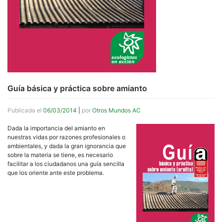
Guía básica y práctica sobre amianto
Publicada el
06/03/2014
|
por
Otros Mundos AC
Dada la importancia del amianto en
nuestras vidas por razones profesionales o
ambientales, y dada la gran ignorancia que
sobre la materia se tiene, es necesario
facilitar a los ciudadanos una guía sencilla
que los oriente ante este problema.