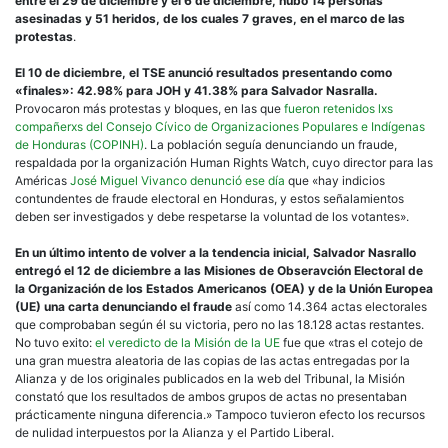
entre el 29 de diciembre y el 6 de diciembre, hubo 14 personas
asesinadas y 51 heridos, de los cuales 7 graves, en el marco de las
protestas
.
El 10 de diciembre, el TSE anunció resultados presentando como
«finales»: 42.98% para JOH y 41.38% para Salvador Nasralla.
Provocaron más protestas y bloques, en las que
fueron retenidos lxs
compañerxs del Consejo Cívico de Organizaciones Populares e Indígenas
de Honduras (COPINH)
. La población seguía denunciando un fraude,
respaldada por la organización Human Rights Watch, cuyo director para las
Américas
José Miguel Vivanco denunció ese día
que «hay indicios
contundentes de fraude electoral en Honduras, y estos señalamientos
deben ser investigados y debe respetarse la voluntad de los votantes».
En un último intento de volver a la tendencia inicial, Salvador Nasrallo
entregó el 12 de diciembre a las Misiones de Obseravción Electoral de
la Organización de los Estados Americanos (OEA) y de la Unión Europea
(UE) una carta denunciando el fraude
así como 14.364 actas electorales
que comprobaban según él su victoria, pero no las 18.128 actas restantes.
No tuvo exito:
el veredicto de la Misión de la UE
fue que «tras el cotejo de
una gran muestra aleatoria de las copias de las actas entregadas por la
Alianza y de los originales publicados en la web del Tribunal, la Misión
constató que los resultados de ambos grupos de actas no presentaban
prácticamente ninguna diferencia.» Tampoco tuvieron efecto los recursos
de nulidad interpuestos por la Alianza y el Partido Liberal.