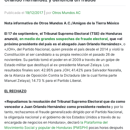
Publicada el
19/12/2017
|
por
Otros Mundos AC
Nota informativa de Otros Mundos A.C./Amigos de la Tierra México
El 17 de septiembre, el Tribunal Supremo Electoral (TSE) de Honduras
anunció,
en medio de grandes sospechas de fraude electoral
, que «el
próximo presidente del país es el abogado Juan Orlando Hernández»
, o
«JOH», del Partido Nacional, quien preside el país desde el 2014 y violó la
Constitución al ser candidato a su propia reelección el pasado 26 de
noviembre. Su partido tomó el poder en el 2009 a través de un golpe de
Estado militar que destituyó al ex-presidente Manuel Zelaya. Los
resultados finales son: 42.95% para JOH; 41.42% para Salvador Nasralla,
de la Alianza de Oposición Contra la Dictadura (de la cual forma parte
Manuel Zelaya); 14.73 % para el Partido Liberal.
EL RECHAZO
«Repudiamos la resolución del Tribunal Supremo Electoral que da como
vencedor a Juan Orlando Hernández como presidente reelecto
y por lo
tanto, rechazamos el fraude generalizado dirigido por el Partido Nacional,
la oligarquía nacional y el gobierno de los Estados Unidos a través de su
encargada de negocios en Honduras», declaró
la Plataforma del
Movimiento Social y popular de Honduras (PMSPH)
pocas horas después