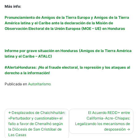
Más info:
Pronunciamiento de Amigos de la Tierra Europa y Amigos de la Tierra
América latina y el Caribe ante la declaración de la Misión de
Observación Electoral de la Unión Europea (MOE – UE) en Honduras
Informe por grave situación en Honduras (Amigos de la Tierra América
latina y el Caribe – ATALC)
#AlertaHonduras: ¡No al fraude electoral, la represión y los ataques al
derecho a la información!
Publicada en
Autoritarismo
Navegación
Desplazados de Chalchihuitán:
El Acuerdo REDD+ entre
«Perturbador y cuestionable» el
California-Acre-Chiapas:
de
fallo a favor de Chenalhó según
Legalizando los mecanismos de
entradas
la Diócesis de San Cristóbal de
desposesión
Las Casas