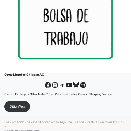
Otros Mundos Chiapas AC
Facebook
Instagram
Telegram
YouTube
Bluesky
Spotify
Centro Ecológico "Alter Natos" San Cristóbal de las Casas, Chiapas, Mexico.
Sitio Web
Los contenidos de este sitio web están bajo una
Licencia Creative Commons By-Nc-
Nd
.
Hecho en Software Libre.