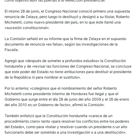
como objetivo abrir las puertas a la reelección presidencial.
El mismo 28 de junio, el Congreso Nacional conoció primero una supuesta
renuncia de Zelaya, pero luego lo destituyó y designó a su titular, Roberto
Micheletti, como nuevo presidente del país, en lo que éste llamó una
«sucesión constitucional».
La Comisión señaló en su informe que la firma de Zelaya en el supuesto
documento de renuncia «es falsa», según las investigaciones de la
Fiscalía.
Agregó que «después de someter a profundos estudios» la Constitución
hondureña y de «revisar las funciones del Congreso Nacional, se concluye
que este poder del Estado no tiene atribuciones para destituir al presidente
de la República ni para nombrar al sustituto».
Por lo anterior, «colegimos que el nombramiento del señor Roberto
Micheletti como presidente interino de Honduras fue ilegal y que el
Gobierno que surge entre el día 28 de junio del año 2009 y el 26 de enero
del año 2010 es un Gobierno de facto», afirmó la Comisión.
También enfatizó que la Constitución hondureña «carece de un
procedimiento claro» tanto «para resolver los conflictos entre los poderes
del Estado», como para «tratar y resolver cuando un presidente o un alto
funcionario debe ser sometido a una investigación o a una destitución».