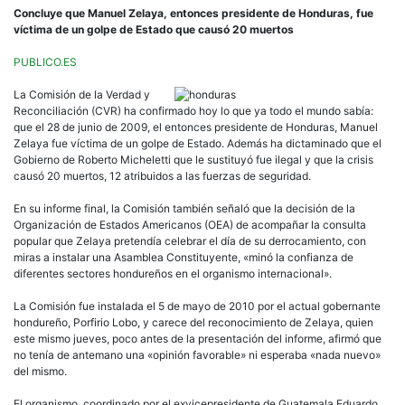
Concluye que Manuel Zelaya, entonces presidente de Honduras, fue
víctima de un golpe de Estado que causó 20 muertos
PUBLICO.ES
La Comisión de la Verdad y
Reconciliación (CVR) ha confirmado hoy lo que ya todo el mundo sabía:
que el 28 de junio de 2009, el entonces presidente de Honduras, Manuel
Zelaya fue víctima de un golpe de Estado. Además ha dictaminado que el
Gobierno de Roberto Micheletti que le sustituyó fue ilegal y que la crisis
causó 20 muertos, 12 atribuidos a las fuerzas de seguridad.
En su informe final, la Comisión también señaló que la decisión de la
Organización de Estados Americanos (OEA) de acompañar la consulta
popular que Zelaya pretendía celebrar el día de su derrocamiento, con
miras a instalar una Asamblea Constituyente, «minó la confianza de
diferentes sectores hondureños en el organismo internacional».
La Comisión fue instalada el 5 de mayo de 2010 por el actual gobernante
hondureño, Porfirio Lobo, y carece del reconocimiento de Zelaya, quien
este mismo jueves, poco antes de la presentación del informe, afirmó que
no tenía de antemano una «opinión favorable» ni esperaba «nada nuevo»
del mismo.
El organismo, coordinado por el exvicepresidente de Guatemala Eduardo