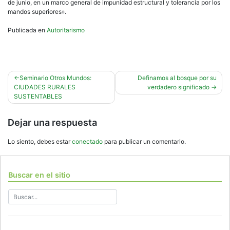
de junio, en un marco general de impunidad estructural y tolerancia por los
mandos superiores».
Publicada en
Autoritarismo
Navegación
Seminario Otros Mundos:
Definamos al bosque por su
CIUDADES RURALES
verdadero significado
de
SUSTENTABLES
entradas
Dejar una respuesta
Lo siento, debes estar
conectado
para publicar un comentario.
Buscar en el sitio