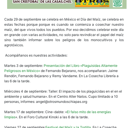
Cada 29 de septiembre se celebra en México el Día del Maíz, se celebra en
estas fechas porque porque es cuando se comienza a cosechar nuestro
maíz, del que vivos todos los pueblos. Por eso decidimos celebrar este día
en grande con varias actividades, no solo para revindicar el papel del maíz
sino también informar sobre los peligros de los monocultivos y los
agrotóxicos.
Acompáñanos es nuestras actividades:
Martes 3 de septiembre:
Presentación del Libro «Plaguisidas Altamente
Peligrosos en México»
de Fernando Bejarano, nos acompañaran: Jaime
Rendón, Fernando Bejarano y Remy Vandame. En La Cosecha Librería a
las 6 de la tarde.
Miércoles 4 de septiembre: Taller: El impacto de los plaguicidas en el en el
ambiente y salud humana». En el Centro Alter Natos. Cupo límitado a 10
personas, informes: angel@otrosmundoschiapas.org
Martes 17 de septiembre: Cine-dabte: «
El falso mito de las energías
limpias
«. En el Foro Cultural Kinoki a las 6 de la tarde.
Viernes 27 de septiembre:
Festival del Maíz y la Tortilla.
En La Cosecha