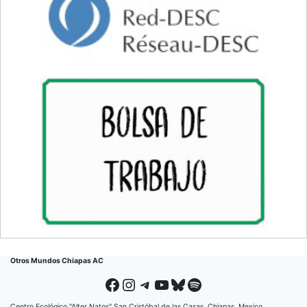
Otros Mundos Chiapas AC
Facebook
Instagram
Telegram
YouTube
Bluesky
Spotify
Centro Ecológico "Alter Natos" San Cristóbal de las Casas, Chiapas, Mexico.