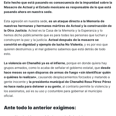
Este hecho que está pasando es consecuencia de la impunidad sobre la
Masacre de Acteal y el Estado mexicano es responsable de lo que está
pasando ahora en nuestra sede.
Esta agresión en nuestra sede,
es un ataque directo a la Memoria de
nuestras hermanas y hermanos mártires de Acteal y la construcción de
la Otra Justicia
. Acteal es la Casa de la Memoria y la Esperanza y lo
hemos dicho públicamente que es para todas las personas que luchan y
construyen la paz y la justicia.
Acteal después de la masacre se
convirtió en dignidad y ejemplo de lucha No Violenta
, y es por eso que
quieren destruirnos y el mal gobierno sabemos que está detrás de todo
esto.
La violencia en Chenalhó ya es el infierno
, porque en donde quiera hay
grupos armados, como lo acaba de señalar el gobierno estatal, que
desde
hace meses se oyen disparos de armas de fuego «sin identificar quién
o quiénes lo realizan»
, causando desplazamientos forzados y matando a
gente inocente y
la presidenta municipal de Chenalhó Rosa Pérez Pérez
no hace nada para detener a su gente
, al contrario permite la violencia y
los asesinatos, así es su uso y costumbre para gobernar al municipio
oficial.
Ante todo lo anterior exigimos: