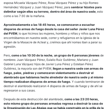
esposa Micaela Vázquez Pérez, Rosa Vázquez Pérez y su hijo Romeo
Hernández Vázquez y Juan Vázquez Pérez, para
sembrar hizotes para
delimitar según ellos su terreno, dentro del área de nuestra sede
, esto
como a las 7:30 de la mañana.
Aproximadamente a las 18:45 horas, se comenzaron a escuchar
disparos de armas de fuego desde la casa del señor Javier Luna Pérez
del PVEM
, lo que hicimos las mujeres, hombres y niñas y niños que nos
encontrábamos en nuestra sede, correr y refugiarnos en la iglesia de la
Virgen de la Masacre de Acteal y, creímos que ahí nomas iban a parar su
agresión.
Pero,
como a las 10:30 de la noche, un grupo de 6 personas jóvenes
de
nombres: Juan Vázquez Pérez, Eulalio Ruiz Gutiérrez, Mariano y Juan
Gabriel Luna Vázquez hijos de Javier Luna Pérez y Esteban Pérez
Gutiérrez, la mayoría son del PVEM,
llegan a nuestra sede con armas de
fuego, palos, piedras y comenzaron violentamente a destruir el
alambrado que habíamos hecho alrededor de nuestra sede
y al mismo
tiempo realizaban disparos de armas de fuego.
Y cuando terminaron de
destruir el alambrado realizaron 4 disparos de armas de fuego y de ahí se
regresaron a sus casas.
Después de esta destrucción del alambrado,
como a las 23:20 horas,
este mismo grupo de personas armadas regresa a destruir la casa de
la Organización de Las Abejas que se había construido en la orilla de la