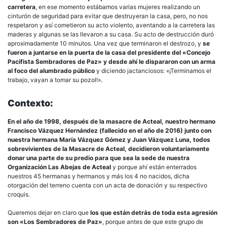
carretera
, en ese momento estábamos varias mujeres realizando un
cinturón de seguridad para evitar que destruyeran la casa, pero, no nos
respetaron y así cometieron su acto violento, aventando a la carretera las
maderas y algunas se las llevaron a su casa. Su acto de destrucción duró
aproximadamente 10 minutos. Una vez que terminaron el destrozo, y
se
fueron a juntarse en la puerta de la casa del presidente del «Concejo
Pacifista Sembradores de Paz» y desde ahí le dispararon con un arma
al foco del alumbrado público
y diciendo jactanciosos: «¡Terminamos el
trabajo, vayan a tomar su pozol!».
Contexto:
En el año de 1998, después de la masacre de Acteal, nuestro hermano
Francisco Vázquez Hernández (fallecido en el año de 2016) junto con
nuestra hermana María Vázquez Gómez y Juan Vázquez Luna, todos
sobrevivientes de la Masacre de Acteal, decidieron voluntariamente
donar una parte de su predio para que sea la sede de nuestra
Organización Las Abejas de Acteal
y porque ahí están enterrados
nuestros 45 hermanas y hermanos y más los 4 no nacidos, dicha
otorgación del terreno cuenta con un acta de donación y su respectivo
croquis.
Queremos dejar en claro que
los que están detrás de toda esta agresión
son «Los Sembradores de Paz»
, porque antes de que este grupo de