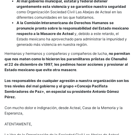
Al mal gobierno municipal, estatal y federal
detener
urgentemente esta violencia y se garantice nuestra seguridad
como Organización Sociedad Civil Las Abejas de Acteal en las
diferentes comunidades en las que habitamos.
A la Comisión Interamericana de Derechos Humanos
se
pronuncie pronto sobre la responsabilidad del Estado mexicano
respecto a la Masacre de Acteal
y, debido a este retardo, el
Estado mexicano ha aprovechado para administrar la impunidad y
generado más violencia en nuestra región.
Hermanas y hermanos y compañeras y compañeros de lucha,
no permitan
que nos maten como lo hicieron los paramilitares priistas de Chenalhó
el 22 de diciembre de 1997,
les pedimos hacer acciones y presionar al
Estado mexicano que evite otra masacre
.
Los responsables de cualquier agresión a nuestra organización son los
tres niveles del mal gobierno y el grupo «Concejo Pacifista
Sembradores de Paz», en especial su presidente Antonio Gómez
Pérez.
Con mucho dolor e indignación, desde Acteal, Casa de la Memoria y la
Esperanza,
ATENTAMENTE,
La Voz de la Organización de la Sociedad Civil Las Abejas de Acteal.