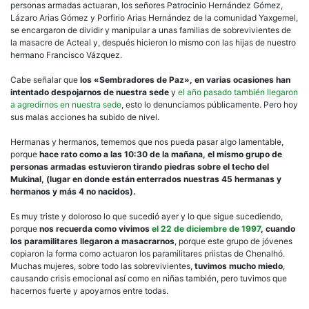
personas armadas actuaran, los señores Patrocinio Hernández Gómez,
Lázaro Arias Gómez y Porfirio Arias Hernández de la comunidad Yaxgemel,
se encargaron de dividir y manipular a unas familias de sobrevivientes de
la masacre de Acteal y, después hicieron lo mismo con las hijas de nuestro
hermano Francisco Vázquez.
Cabe señalar que
los «Sembradores de Paz», en varias ocasiones han
intentado despojarnos de nuestra sede
y
el año pasado también llegaron
a agredirnos en nuestra sede
, esto lo denunciamos públicamente. Pero hoy
sus malas acciones ha subido de nivel.
Hermanas y hermanos, tememos que nos pueda pasar algo lamentable,
porque
hace rato como a las 10:30 de la mañana, el mismo grupo de
personas armadas estuvieron tirando piedras sobre el techo del
Mukinal, (lugar en donde están enterrados nuestras 45 hermanas y
hermanos y más 4 no nacidos).
Es muy triste y doloroso lo que sucedió ayer y lo que sigue sucediendo,
porque
nos recuerda como vivimos
el 22 de diciembre de 1997
, cuando
los paramilitares llegaron a masacrarnos
, porque este grupo de jóvenes
copiaron la forma como actuaron los paramilitares priistas de Chenalhó.
Muchas mujeres, sobre todo las sobrevivientes,
tuvimos mucho miedo
,
causando crisis emocional así como en niñas también, pero tuvimos que
hacernos fuerte y apoyarnos entre todas.