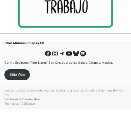
Otros Mundos Chiapas AC
Facebook
Instagram
Telegram
YouTube
Bluesky
Spotify
Centro Ecológico "Alter Natos" San Cristóbal de las Casas, Chiapas, Mexico.
Sitio Web
Los contenidos de este sitio web están bajo una
Licencia Creative Commons By-Nc-
Nd
.
Hecho en Software Libre.
Tecnología:
CódigoSur
.