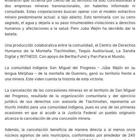
enteraron que ochenta por ciento de su territorio ha sido concesionado a
dos empresas mineras transnacionales, sin haberles informado ni
consultado. Estas corporaciones buscan operar con el modelo extractivo
minero predominante actual: a tajo abierto. Esto terminaría con su cerro
sagrado, el agua y dejaría a su paso innumerables violaciones a derechos
humanos y afectaciones a la salud. Pero Juba Wajiin ha decidido dar la
batalla.
Una producción colaborativa entre la comunidad, el Centro de Derechos
Humanos de la Montaña Tlachinollan, Tequio Audiovisual, La Sandía
Digital y WITNESS. Con apoyo de Bertha Fund y Pan Para el Mundo.
La comunidad indígena San Miguel del Progreso – Júba Wajiín en su
lengua Me’phaa – de la montaña de Guerrero, ganó su territorio frente a
una minera. Este video cuenta la historia de esta victoria.
La cancelación de las concesiones mineras en el territorio de San Miguel
del Progreso, resultado de la organización comunitaria y del ejercicio
jurídico de sus derechos con asesoría de Tlachinollan, representa un
triunfo inédito para una comunidad indígena, pues es una de las primeras
ocasiones en que al acudir a la Justicia Federal un pueblo originario
alcanza la cancelación de una concesión minera.
Además, la cancelación beneficia de manera directa a al menos once
núcleos agrarios de seis municipios, conformados por alrededor de 240