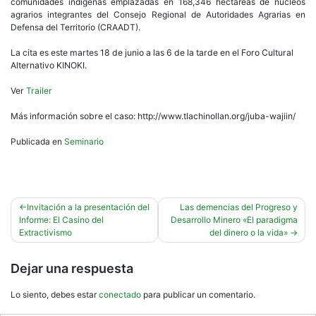
comunidades indígenas emplazadas en 168,346 hectáreas de núcleos
agrarios integrantes del Consejo Regional de Autoridades Agrarias en
Defensa del Territorio (CRAADT).
La cita es este martes 18 de junio a las 6 de la tarde en el Foro Cultural
Alternativo KINOKI.
Ver
Trailer
Más información sobre el caso: http://www.tlachinollan.org/juba-wajiin/
Publicada en
Seminario
Navegación
Invitación a la presentación del
Las demencias del Progreso y
Informe: El Casino del
Desarrollo Minero «El paradigma
de
Extractivismo
del dinero o la vida»
entradas
Dejar una respuesta
Lo siento, debes estar
conectado
para publicar un comentario.