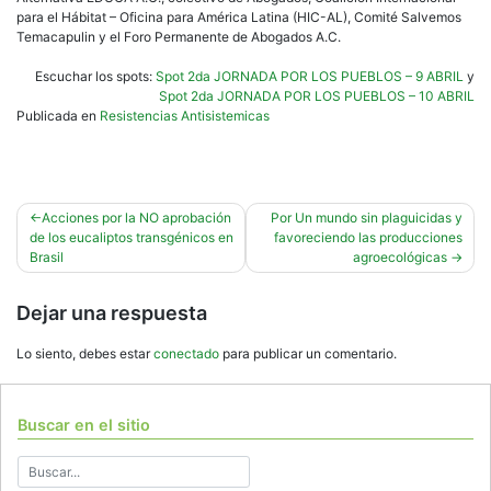
para el Hábitat – Oficina para América Latina (HIC-AL), Comité Salvemos
Temacapulin y el Foro Permanente de Abogados A.C.
Escuchar los spots:
Spot 2da JORNADA POR LOS PUEBLOS – 9 ABRIL
y
Spot 2da JORNADA POR LOS PUEBLOS – 10 ABRIL
Publicada en
Resistencias Antisistemicas
Navegación
Acciones por la NO aprobación
Por Un mundo sin plaguicidas y
de los eucaliptos transgénicos en
favoreciendo las producciones
de
Brasil
agroecológicas
entradas
Dejar una respuesta
Lo siento, debes estar
conectado
para publicar un comentario.
Buscar en el sitio