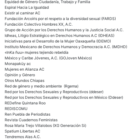
Equidad de Género Ciudadanía, Trabajo y Familia
Espiral Hacia La Igualdad
Existir al caminar AC
Fundación Arcoíris por el respeto a la diversidad sexual (FARDS)
Fundación Colectivo Hombres XX, A.C.
Grupo de Acción por los Derechos Humanos y la Justicia Social A.C.
Idheas, Litigio Estratégico en Derechos Humanos A.C (IDHEAS)
Iniciativas para el Desarrollo de la Mujer Oaxaqueña (IDEMO)
Instituto Mexicano de Derechos Humanos y Democracia A.C. (IMDHD)
«InKa ñuu» mujeres tejiendo rebeldía
México y Caribe Jóvenes, A.C. (GOJoven México)
Monapaküy ac
Mujeres en Alianza AC
Opinión y Género
Otros Mundos Chiapas
Red de género y medio ambiente (Rgema)
Red por los Derechos Sexuales y Reproductivos (ddeser)
Red por los Derechos Sexuales y Reproductivos en México (Ddeser)
REDefine Quintana Roo
REDISCOMU
Ren Puebla de Periodistas
Revista Cuadernos Feministas
Rosa Maria Trejo Villalobos (XG Generación Si)
Spatium Libertas AC
Tendremos Alas A.C.