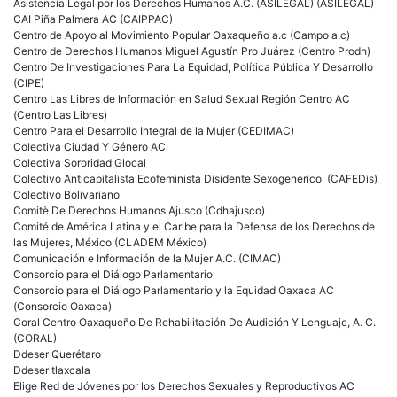
Asistencia Legal por los Derechos Humanos A.C. (ASILEGAL) (ASILEGAL)
CAI Piña Palmera AC (CAIPPAC)
Centro de Apoyo al Movimiento Popular Oaxaqueño a.c (Campo a.c)
Centro de Derechos Humanos Miguel Agustín Pro Juárez (Centro Prodh)
Centro De Investigaciones Para La Equidad, Política Pública Y Desarrollo
(CIPE)
Centro Las Libres de Información en Salud Sexual Región Centro AC
(Centro Las Libres)
Centro Para el Desarrollo Integral de la Mujer (CEDIMAC)
Colectiva Ciudad Y Género AC
Colectiva Sororidad Glocal
Colectivo Anticapitalista Ecofeminista Disidente Sexogenerico (CAFEDis)
Colectivo Bolivariano
Comitè De Derechos Humanos Ajusco (Cdhajusco)
Comité de América Latina y el Caribe para la Defensa de los Derechos de
las Mujeres, México (CLADEM México)
Comunicación e Información de la Mujer A.C. (CIMAC)
Consorcio para el Diálogo Parlamentario
Consorcio para el Diálogo Parlamentario y la Equidad Oaxaca AC
(Consorcio Oaxaca)
Coral Centro Oaxaqueño De Rehabilitación De Audición Y Lenguaje, A. C.
(CORAL)
Ddeser Querétaro
Ddeser tlaxcala
Elige Red de Jóvenes por los Derechos Sexuales y Reproductivos AC