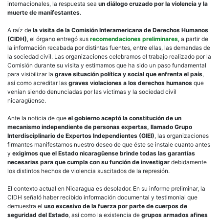
internacionales, la respuesta sea
un diálogo cruzado por la violencia y la
muerte de manifestantes
.
A raíz de
la visita de la Comisión Interamericana de Derechos Humanos
(CIDH)
, el órgano entregó sus
recomendaciones
preliminares
, a partir de
la información recabada por distintas fuentes, entre ellas, las demandas de
la sociedad civil. Las organizaciones celebramos el trabajo realizado por la
Comisión durante su visita y estimamos que ha sido un paso fundamental
para visibilizar la
grave situación política y social que enfrenta el país
,
así como acreditar las
graves violaciones a los derechos humanos
que
venían siendo denunciadas por las víctimas y la sociedad civil
nicaragüense.
Ante la noticia de que
el gobierno aceptó la constitución de un
mecanismo independiente de personas expertas, llamado Grupo
Interdisciplinario de Expertos Independientes (GIEI)
, las organizaciones
firmantes manifestamos nuestro deseo de que éste se instale cuanto antes
y
exigimos que el Estado nicaragüense brinde todas las garantías
necesarias para que cumpla con su función de investigar
debidamente
los distintos hechos de violencia suscitados de la represión.
El contexto actual en Nicaragua es desolador. En su informe preliminar, la
CIDH señaló haber recibido información documental y testimonial que
demuestra el
uso excesivo de la fuerza por parte de cuerpos de
seguridad del Estado
, así como la existencia de
grupos armados afines