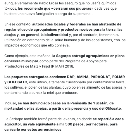
aunque verbalmente Pablo Erosa les aseguró que no usaría químicos
tóxicos,
les recomendó que «cerraran sus piqueras»
cada vez que
hubiera una nueva fumigación a cargo de su personal.
En ese contexto,
autoridades locales y federales se han abstenido de
regular el uso de agroquímicos y productos nocivos para la tierra, las
abejas y, en general, la biodiversidad
y, por el contrario, fomentan su
utilización en detrimento de la salud humana y de los ecosistemas, con los
impactos económicos que ello conlleva.
Como ejemplo, esta mañana,
la Sagarpa entregó agroquímicos en plena
cabecera municipal
, como parte del Programa de Apoyos para
Productores de Maíz y Frijol (PIMAF) 2018.
Los paquetes entregados contienen DAP, AMINA, PARAQUAT, FOLIAR
y GLIFOSATO
, este último, altamente cuestionado por contaminar la tierra,
los cultivos, el polen de las plantas, cuyo polen es alimento de las abejas, y
contaminando a su vez la miel que producen.
Incluso,
se han denunciado casos en la Península de Yucatán, de
mortandad de las abejas, a partir de la presencia y uso del Glifosato
.
La Sedarpe también formó parte del evento, en donde
se repartió a cada
agricultor, un vale equivalente a mil 500 pesos, por hectárea, para
canjearlo por estos agroquímicos
.