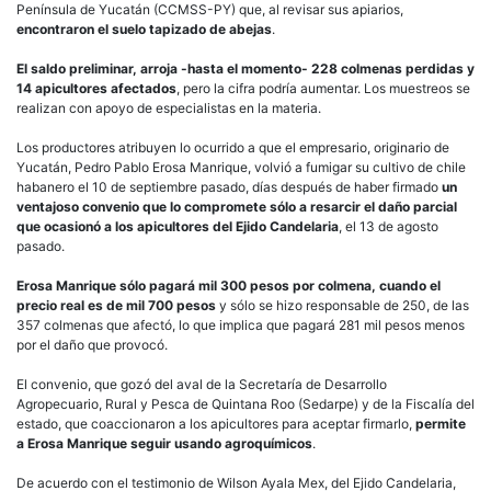
Península de Yucatán (CCMSS-PY) que, al revisar sus apiarios,
encontraron el suelo tapizado de abejas
.
El saldo preliminar, arroja -hasta el momento- 228 colmenas perdidas y
14 apicultores afectados
, pero la cifra podría aumentar. Los muestreos se
realizan con apoyo de especialistas en la materia.
Los productores atribuyen lo ocurrido a que el empresario, originario de
Yucatán, Pedro Pablo Erosa Manrique, volvió a fumigar su cultivo de chile
habanero el 10 de septiembre pasado, días después de haber firmado
un
ventajoso convenio que lo compromete sólo a resarcir el daño parcial
que ocasionó a los apicultores del Ejido Candelaria
, el 13 de agosto
pasado.
Erosa Manrique sólo pagará mil 300 pesos por colmena, cuando el
precio real es de mil 700 pesos
y sólo se hizo responsable de 250, de las
357 colmenas que afectó, lo que implica que pagará 281 mil pesos menos
por el daño que provocó.
El convenio, que gozó del aval de la Secretaría de Desarrollo
Agropecuario, Rural y Pesca de Quintana Roo (Sedarpe) y de la Fiscalía del
estado, que coaccionaron a los apicultores para aceptar firmarlo,
permite
a Erosa Manrique seguir usando agroquímicos
.
De acuerdo con el testimonio de Wilson Ayala Mex, del Ejido Candelaria,