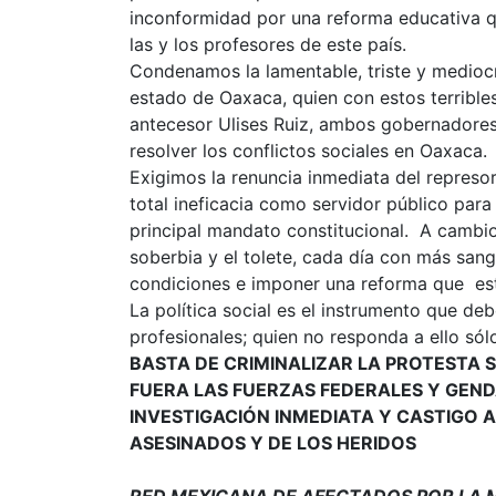
inconformidad por una reforma educativa que
las y los profesores de este país.
Condenamos la lamentable, triste y medioc
estado de Oaxaca, quien con estos terrible
antecesor Ulises Ruiz, ambos gobernadores q
resolver los conflictos sociales en Oaxaca.
Exigimos la renuncia inmediata del represo
total ineficacia como servidor público para
principal mandato constitucional. A cambio
soberbia y el tolete, cada día con más sang
condiciones e imponer una reforma que es
La política social es el instrumento que deb
profesionales; quien no responda a ello sól
BASTA DE CRIMINALIZAR LA PROTESTA 
FUERA LAS FUERZAS FEDERALES Y GEN
INVESTIGACIÓN INMEDIATA Y CASTIGO
ASESINADOS Y DE LOS HERIDOS
RED MEXICANA DE AFECTADOS POR LA 