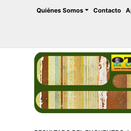
Saltar
Quiénes Somos
Contacto
A
al
contenido