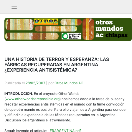
Saltar
al
contenido
UNA HISTORIA DE TERROR Y ESPERANZA: LAS
FÁBRICAS RECUPERADAS EN ARGENTINA
¿EXPERIENCIA ANTISISTÉMICA?
Publicada el
28/05/2007
|
por
Otros Mundos AC
INTRODUCCION
. En el proyecto Other Worlds
(
www.otherworldsarepossible.org
) nos hemos dado a la tarea de buscar y
rescatar experiencias antisistémicas en el mundo con la firme convicción
de que otro mundo es posible. Para ello viajamos a Argentina para conocer
y difundir la experiencia de las fábricas recuperadas en la Argentina.
Disculpen los argentinos el atrevimiento.
Seguir leyendo el artículo:
FRARGENTINA.pdf