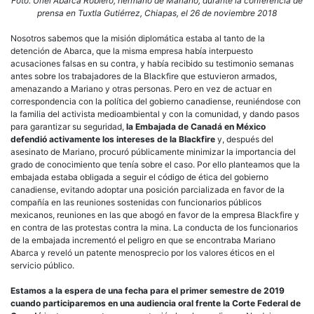
Foto:
Uriel Abarca Roblero, hermano de Mariano, durante la c
onferencia de
prensa en Tuxtla Gutiérrez, Chiapas, el 26 de noviembre 2018
Nosotros sabemos que la misión diplomática estaba al tanto de la
detención de Abarca, que la misma empresa había interpuesto
acusaciones falsas en su contra, y había recibido su testimonio semanas
antes sobre los trabajadores de la Blackfire que estuvieron armados,
amenazando a Mariano y otras personas. Pero en vez de actuar en
correspondencia con la política del gobierno canadiense, reuniéndose con
la familia del activista medioambiental y con la comunidad, y dando pasos
para garantizar su seguridad,
la Embajada de Canadá en México
defendió activamente los intereses de la Blackfire
y, después del
asesinato de Mariano, procuró públicamente minimizar la importancia del
grado de conocimiento que tenía sobre el caso. Por ello planteamos que la
embajada estaba obligada a seguir el código de ética del gobierno
canadiense, evitando adoptar una posición parcializada en favor de la
compañía en las reuniones sostenidas con funcionarios públicos
mexicanos, reuniones en las que abogó en favor de la empresa Blackfire y
en contra de las protestas contra la mina. La conducta de los funcionarios
de la embajada incrementó el peligro en que se encontraba Mariano
Abarca y reveló un patente menosprecio por los valores éticos en el
servicio público.
Estamos a la espera de una fecha para el primer semestre de 2019
cuando participaremos en una audiencia oral frente la Corte Federal de