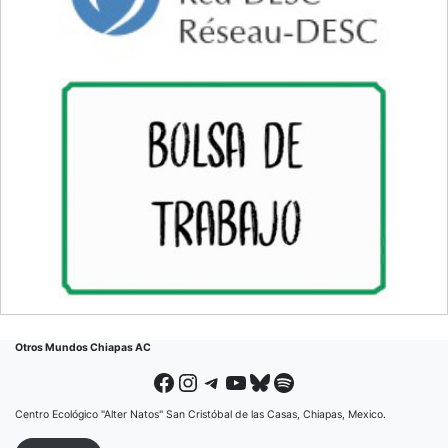
Otros Mundos Chiapas AC
Facebook
Instagram
Telegram
YouTube
Bluesky
Spotify
Centro Ecológico "Alter Natos" San Cristóbal de las Casas, Chiapas, Mexico.