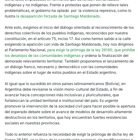
indígenas y no indígenas. Frente a protestas que ponen de relieve tales
problemáticas, el gobierno ha optado por la violencia represiva, como lo
ilustra
la desaparición forzada de Santiago Maldonado
.
Ante esto, exigimos el inicio del diálogo orientado al reconocimiento de los
derechos colectivos de los pueblos indígenas, reconocidos por nuestra
constitución, en el artículo 75, inciso 17. Así como hemos salido a la calle
exigiendo la aparición con vida de Santiago Maldonado, hoy nos dirigimos
al Parlamento Nacional,
para exigir la prórroga de la ley 26160, que prohíbe
los desalojos de las comunidades indígenas
y ordena la finalización del
demorado relevamiento territorial. También proponemos el lanzamiento de
un diálogo franco, necesario y democrático con las comunidades
indígenas sobre el lugar de estos pueblos en el Estado argentino.
Al igual que lo sucedido en otros países latinoamericanos (Bolivia), en
Argentina debe revisarse la visión mono-cultural del Estado, a fin de
avanzar hacia concepciones más inclusivas y pluriculturales, que
fortalezcan la unidad territorial e institucional del país. Es urgente
promover la intervención de la sociedad civil para hacer posible la apertura
del esperado debate sobre el avance de modelos de desarrollo altamente
destructivos en los territorios, que hoy encuentran fuertes resistencias
sociales en nuestras provincias.
Todo lo anterior refuerza la necesidad de exigir la prórroga de dicha ley de
tierras 26.160, en la línea de la constitución nacional, sin modificaciones o