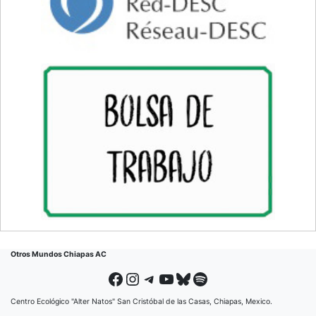
Otros Mundos Chiapas AC
Facebook
Instagram
Telegram
YouTube
Bluesky
Spotify
Centro Ecológico "Alter Natos" San Cristóbal de las Casas, Chiapas, Mexico.