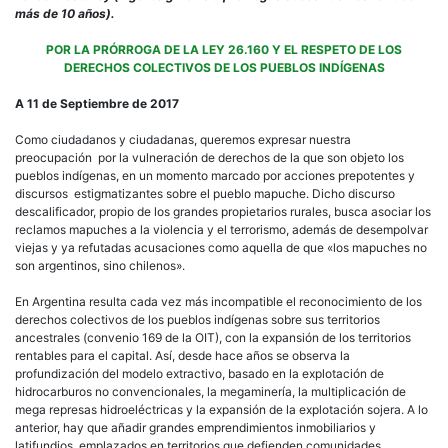
más de 10 años).
POR LA PRÓRROGA DE LA LEY 26.160 Y EL RESPETO DE LOS
DERECHOS COLECTIVOS DE LOS PUEBLOS INDÍGENAS
A 11 de Septiembre de 2017
Como ciudadanos y ciudadanas, queremos expresar nuestra
preocupación por la vulneración de derechos de la que son objeto los
pueblos indígenas, en un momento marcado por acciones prepotentes y
discursos estigmatizantes sobre el pueblo mapuche. Dicho discurso
descalificador, propio de los grandes propietarios rurales, busca asociar los
reclamos mapuches a la violencia y el terrorismo, además de desempolvar
viejas y ya refutadas acusaciones como aquella de que «los mapuches no
son argentinos, sino chilenos».
En Argentina resulta cada vez más incompatible el reconocimiento de los
derechos colectivos de los pueblos indígenas sobre sus territorios
ancestrales (convenio 169 de la OIT), con la expansión de los territorios
rentables para el capital. Así, desde hace años se observa la
profundización del modelo extractivo, basado en la explotación de
hidrocarburos no convencionales, la megaminería, la multiplicación de
mega represas hidroeléctricas y la expansión de la explotación sojera. A lo
anterior, hay que añadir grandes emprendimientos inmobiliarios y
latifundios, emplazados en territorios que defienden comunidades