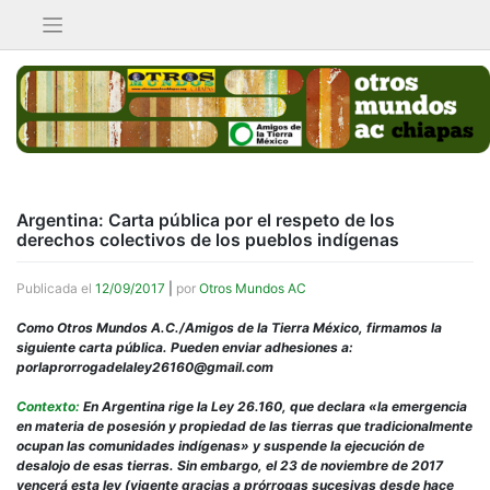
Saltar
al
contenido
Argentina: Carta pública por el respeto de los
derechos colectivos de los pueblos indígenas
Publicada el
12/09/2017
|
por
Otros Mundos AC
Como Otros Mundos A.C./Amigos de la Tierra México, firmamos la
siguiente carta pública. Pueden enviar adhesiones a:
porlaprorrogadelaley26160@gmail.com
Contexto:
En Argentina rige la Ley 26.160, que declara «la emergencia
en materia de posesión y propiedad de las tierras que tradicionalmente
ocupan las comunidades indígenas» y suspende la ejecución de
desalojo de esas tierras. Sin embargo, el 23 de noviembre de 2017
vencerá esta ley (vigente gracias a prórrogas sucesivas desde hace