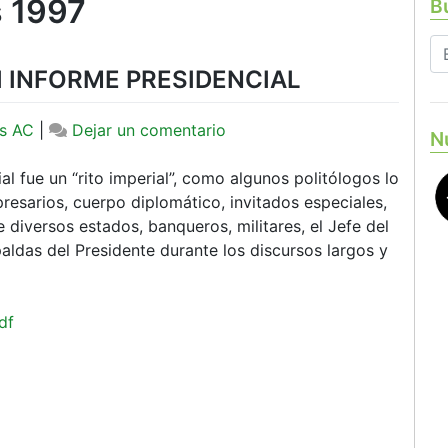
s 1997
Bu
II INFORME PRESIDENCIAL
en
s AC
|
Dejar un comentario
N
CHIAPAS,
AUSENTE
l fue un “rito imperial”, como algunos politólogos lo
EN
resarios, cuerpo diplomático, invitados especiales,
EL
e diversos estados, banqueros, militares, el Jefe del
III
aldas del Presidente durante los discursos largos y
INFORME
PRESIDENCIAL
df