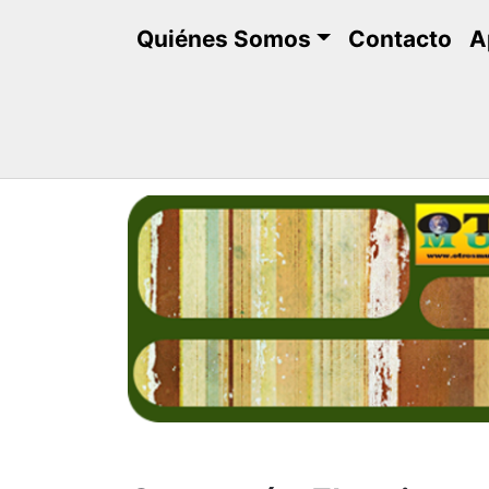
Saltar
Quiénes Somos
Contacto
A
al
contenido