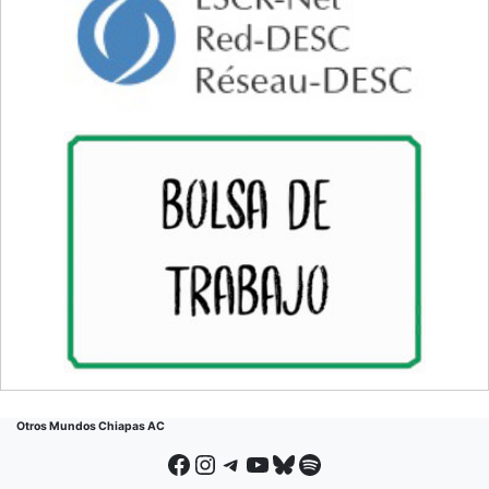
Otros Mundos Chiapas AC
Facebook
Instagram
Telegram
YouTube
Bluesky
Spotify