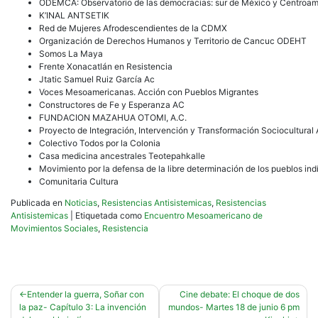
ODEMCA: Observatorio de las democracias: sur de México y Centroam
K’INAL ANTSETIK
Red de Mujeres Afrodescendientes de la CDMX
Organización de Derechos Humanos y Territorio de Cancuc ODEHT
Somos La Maya
Frente Xonacatlán en Resistencia
Jtatic Samuel Ruiz García Ac
Voces Mesoamericanas. Acción con Pueblos Migrantes
Constructores de Fe y Esperanza AC
FUNDACION MAZAHUA OTOMI, A.C.
Proyecto de Integración, Intervención y Transformación Sociocultural
Colectivo Todos por la Colonia
Casa medicina ancestrales Teotepahkalle
Movimiento por la defensa de la libre determinación de los pueblos i
Comunitaria Cultura
Publicada en
Noticias
,
Resistencias Antisistemicas
,
Resistencias
Antisistemicas
|
Etiquetada como
Encuentro Mesoamericano de
Movimientos Sociales
,
Resistencia
Navegación
Entender la guerra, Soñar con
Cine debate: El choque de dos
la paz- Capítulo 3: La invención
mundos- Martes 18 de junio 6 pm
de