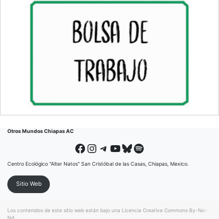
Otros Mundos Chiapas AC
Facebook
Instagram
Telegram
YouTube
Bluesky
Spotify
Centro Ecológico "Alter Natos" San Cristóbal de las Casas, Chiapas, Mexico.
Sitio Web
Los contenidos de este sitio web están bajo una
Licencia Creative Commons By-Nc-
Nd
.