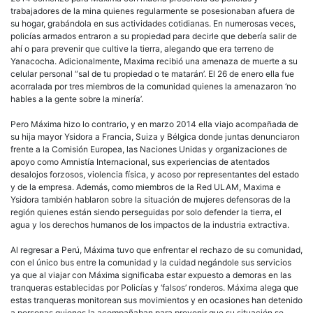
trabajadores de la mina quienes regularmente se posesionaban afuera de
su hogar, grabándola en sus actividades cotidianas. En numerosas veces,
policías armados entraron a su propiedad para decirle que debería salir de
ahí o para prevenir que cultive la tierra, alegando que era terreno de
Yanacocha. Adicionalmente, Maxima recibió una amenaza de muerte a su
celular personal “sal de tu propiedad o te matarán’. El 26 de enero ella fue
acorralada por tres miembros de la comunidad quienes la amenazaron ‘no
hables a la gente sobre la minería’.
Pero Máxima hizo lo contrario, y en marzo 2014 ella viajo acompañada de
su hija mayor Ysidora a Francia, Suiza y Bélgica donde juntas denunciaron
frente a la Comisión Europea, las Naciones Unidas y organizaciones de
apoyo como Amnistía Internacional, sus experiencias de atentados
desalojos forzosos, violencia física, y acoso por representantes del estado
y de la empresa. Además, como miembros de la Red ULAM, Maxima e
Ysidora también hablaron sobre la situación de mujeres defensoras de la
región quienes están siendo perseguidas por solo defender la tierra, el
agua y los derechos humanos de los impactos de la industria extractiva.
Al regresar a Perú, Máxima tuvo que enfrentar el rechazo de su comunidad,
con el único bus entre la comunidad y la cuidad negándole sus servicios
ya que al viajar con Máxima significaba estar expuesto a demoras en las
tranqueras establecidas por Policías y ‘falsos’ ronderos. Máxima alega que
estas tranqueras monitorean sus movimientos y en ocasiones han detenido
a personas quienes la acompañaban para prevenir que su situación se