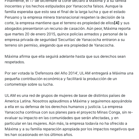
Finalmente, el 17 de diciembre la corte declaró a Máxima y a su familia
inocentes y los hechos estipulados por Yanacocha falsos. Aunque la
familia esperaba que esto sea el final de la larga lucha y que el estado
Peruano y la empresa minera transnacional respeten la decisión de la
corte, la empresa mantiene que el terreno es propiedad de ellos
[4]
y sus
abogados presentaron un recurso de casación. Aún peor, Máxima reporta
que martes 20 de enero 2015, quince policías armados y personal de la
empresa privada de seguridad ‘Securitas’ de Yanacocha entraron a su
terreno sin permiso, alegando que era propiedad de Yanacocha.
Máxima afirma que ella seguirá adelante hasta que sus derechos sean
respetados.
Por ser votada la ‘Defensora del Año 2014’, ULAM entregará a Máxima una
pequeña contribución económica y facilitará la producción de un
cortometraje sobre su lucha.
ULAM es una red de grupos de mujeres de base de distintos países de
America Latina. Nosotros aplaudimos a Máxima y seguiremos apoyándola
a ella en su defensa de los derechos humanos y justicia. La empresa
Yanacocha continua con sus planes para el proyecto Minas Conga, sin re-
evaluar su impacto en las comunidades que serán afectadas, y en
particular en las mujeres. Aún más, la empresa todavía no ha ofrecido a
Máxima y a su familia reparación apropiada por los impactos negativos que
les han ocasionado en los últimos años.