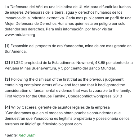
La ‘Defensora del Año’ es una iniciativa de ULAM para difundir las luchas
de mujeres Defensoras de la tierra, agua y derechos humanos de los
impactos de la industria extractiva. Cada mes publicamos un perfil de una
Mujer Defensora de Derechos Humanos quien esta en peligro por solo
defender sus derechos. Para más información, por favor visitar
www.redulam.org
[1]
Expansión del proyecto de oro Yanacocha, mina de oro mas grande en
Sur América.
[2]
51.35% propiedad de la Estaudinense Newmont, 43.65 por ciento de la
Peruana Minas Buenaventura, y 5 por ciento del Banco Mundial.
[3]
Following the dismissal of the first trial as the previous judgement
containing contained errors of law and fact and that it had ignored the
consideration of fundamental evidence that was favourable to the family.
First victory for the Chaupe Family! , Congaconflict.wordpress, 2013
[4]
Wilby Cáceres, gerente de asuntos legales de la empresa
“Consideramos que en el proceso obran pruebas contundentes que
demuestran que Yanacocha es legítima propietaria y posesionaria de los
terrenos en litigio” grufidesinfo.blogspot.com
Fuente:
Red Ulam