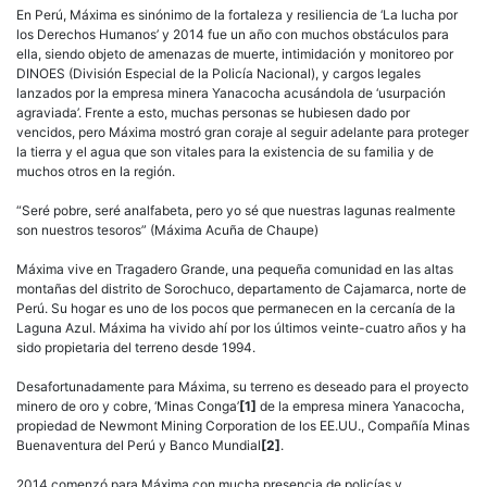
En Perú, Máxima es sinónimo de la fortaleza y resiliencia de ‘La lucha por
los Derechos Humanos’ y 2014 fue un año con muchos obstáculos para
ella, siendo objeto de amenazas de muerte, intimidación y monitoreo por
DINOES (División Especial de la Policía Nacional), y cargos legales
lanzados por la empresa minera Yanacocha acusándola de ‘usurpación
agraviada’. Frente a esto, muchas personas se hubiesen dado por
vencidos, pero Máxima mostró gran coraje al seguir adelante para proteger
la tierra y el agua que son vitales para la existencia de su familia y de
muchos otros en la región.
“Seré pobre, seré analfabeta, pero yo sé que nuestras lagunas realmente
son nuestros tesoros” (Máxima Acuña de Chaupe)
Máxima vive en Tragadero Grande, una pequeña comunidad en las altas
montañas del distrito de Sorochuco, departamento de Cajamarca, norte de
Perú. Su hogar es uno de los pocos que permanecen en la cercanía de la
Laguna Azul. Máxima ha vivido ahí por los últimos veinte-cuatro años y ha
sido propietaria del terreno desde 1994.
Desafortunadamente para Máxima, su terreno es deseado para el proyecto
minero de oro y cobre, ‘Minas Conga’
[1]
de la empresa minera Yanacocha,
propiedad de Newmont Mining Corporation de los EE.UU., Compañía Minas
Buenaventura del Perú y Banco Mundial
[2]
.
2014 comenzó para Máxima con mucha presencia de policías y