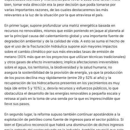
bien, tomar esta dirección era la peor decisión que podía tomarse por
varias importantes razones, de las cuales destacaremos las más
relevantes a la luz de la situación por la que atraviesa el país.
En primer lugar, supone profundizar una matriz energética basada en
recursos no renovables, mismos que están poniendo en jaque al planeta al
ser la principal causa del calentamiento global y una importante fuente de
degradación ambiental y de la calidad de vida. A esto se suma el hecho de
que el uso de la fracturación hidráulica supone aún mayores impactos
sobre el cambio climático por sus más elevadas tasas de emisión de
metano (30% más que en los proyectos que utilizan técnicas tradicionales)
y otros gases de efecto invernadero; implica afectaciones irreversibles
sobre el agua, los territorios, la biodiversidad y la salud humana; no
asegura la sostenibilidad de la provisión de energía, ya que la producción
de los pozos declina muy rápidamente (entre 29 y 52% al año) y la
recuperación de los hidrocarburos presentes en los yacimientos es muy
baja (de entre 5 y 10%); y, desvía recursos y esfuerzos públicos, lo que
obstaculiza el desarrollo de las energías renovables a pequeña escala y
retrasa al país en la toma de una senda por la que es imprescindible que
lleve sus pasos.
En segundo lugar, la reforma supuso también continuar apostándole a la
explotación de petróleo como fuente de ingresos para el sector público. Si
bien el Ejecutivo reconoció que habrá una disminución de dichos ingresos
por la entrada del sector privado en la industria, también anunció que esto