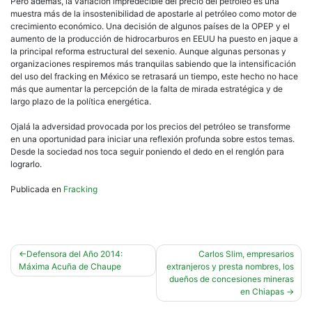
Pero además, la variación impredecible del precio del petróleo es una
muestra más de la insostenibilidad de apostarle al petróleo como motor de
crecimiento económico. Una decisión de algunos países de la OPEP y el
aumento de la producción de hidrocarburos en EEUU ha puesto en jaque a
la principal reforma estructural del sexenio. Aunque algunas personas y
organizaciones respiremos más tranquilas sabiendo que la intensificación
del uso del fracking en México se retrasará un tiempo, este hecho no hace
más que aumentar la percepción de la falta de mirada estratégica y de
largo plazo de la política energética.
Ojalá la adversidad provocada por los precios del petróleo se transforme
en una oportunidad para iniciar una reflexión profunda sobre estos temas.
Desde la sociedad nos toca seguir poniendo el dedo en el renglón para
lograrlo.
Publicada en
Fracking
Navegación
Defensora del Año 2014:
Carlos Slim, empresarios
Máxima Acuña de Chaupe
extranjeros y presta nombres, los
de
dueños de concesiones mineras
entradas
en Chiapas