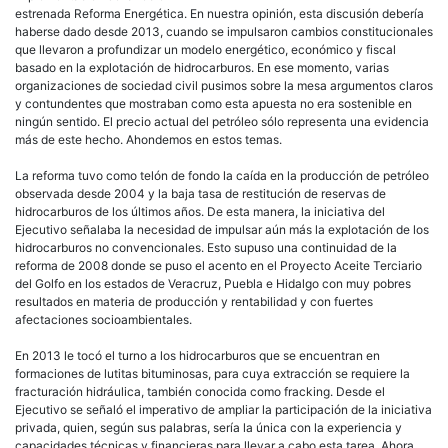
estrenada Reforma Energética. En nuestra opinión, esta discusión debería
haberse dado desde 2013, cuando se impulsaron cambios constitucionales
que llevaron a profundizar un modelo energético, económico y fiscal
basado en la explotación de hidrocarburos. En ese momento, varias
organizaciones de sociedad civil pusimos sobre la mesa argumentos claros
y contundentes que mostraban como esta apuesta no era sostenible en
ningún sentido. El precio actual del petróleo sólo representa una evidencia
más de este hecho. Ahondemos en estos temas.
La reforma tuvo como telón de fondo la caída en la producción de petróleo
observada desde 2004 y la baja tasa de restitución de reservas de
hidrocarburos de los últimos años. De esta manera, la iniciativa del
Ejecutivo señalaba la necesidad de impulsar aún más la explotación de los
hidrocarburos no convencionales. Esto supuso una continuidad de la
reforma de 2008 donde se puso el acento en el Proyecto Aceite Terciario
del Golfo en los estados de Veracruz, Puebla e Hidalgo con muy pobres
resultados en materia de producción y rentabilidad y con fuertes
afectaciones socioambientales.
En 2013 le tocó el turno a los hidrocarburos que se encuentran en
formaciones de lutitas bituminosas, para cuya extracción se requiere la
fracturación hidráulica, también conocida como fracking. Desde el
Ejecutivo se señaló el imperativo de ampliar la participación de la iniciativa
privada, quien, según sus palabras, sería la única con la experiencia y
capacidades técnicas y financieras para llevar a cabo esta tarea. Ahora