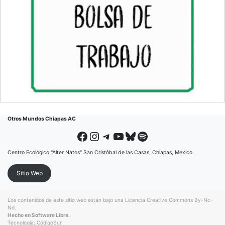
Otros Mundos Chiapas AC
Facebook
Instagram
Telegram
YouTube
Bluesky
Spotify
Centro Ecológico "Alter Natos" San Cristóbal de las Casas, Chiapas, Mexico.
Sitio Web
Los contenidos de este sitio web están bajo una
Licencia Creative Commons By-Nc-
Nd
.
Hecho en Software Libre.
Tecnología:
CódigoSur
.