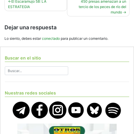
Navegación
El Escaramujo 58: LA
450 presas amenazan a un
ESTRATEGIA
tercio de los peces de río del
de
mundo
entradas
Dejar una respuesta
Lo siento, debes estar
conectado
para publicar un comentario.
Buscar en el sitio
Nuestras redes sociales