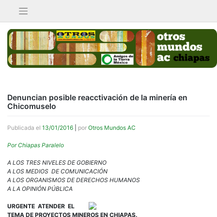
Saltar
al
contenido
Denuncian posible reacctivación de la minería en
Chicomuselo
Publicada el
13/01/2016
|
por
Otros Mundos AC
Por Chiapas Paralelo
A LOS TRES NIVELES DE GOBIERNO
A LOS MEDIOS DE COMUNICACIÓN
A LOS ORGANISMOS DE DERECHOS HUMANOS
A LA OPINIÓN PÚBLICA
URGENTE ATENDER EL
TEMA DE PROYECTOS MINEROS EN CHIAPAS.