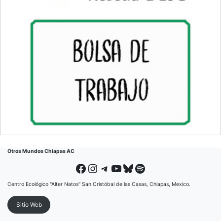
Otros Mundos Chiapas AC
Facebook
Instagram
Telegram
YouTube
Bluesky
Spotify
Centro Ecológico "Alter Natos" San Cristóbal de las Casas, Chiapas, Mexico.
Sitio Web