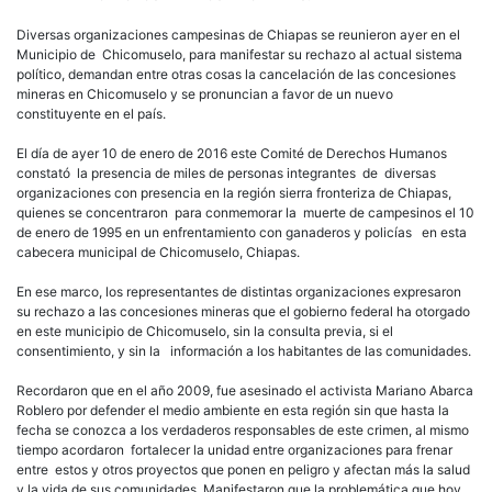
Diversas organizaciones campesinas de Chiapas se reunieron ayer en el
Municipio de Chicomuselo, para manifestar su rechazo al actual sistema
político, demandan entre otras cosas la cancelación de las concesiones
mineras en Chicomuselo y se pronuncian a favor de un nuevo
constituyente en el país.
El día de ayer 10 de enero de 2016 este Comité de Derechos Humanos
constató la presencia de miles de personas integrantes de diversas
organizaciones con presencia en la región sierra fronteriza de Chiapas,
quienes se concentraron para conmemorar la muerte de campesinos el 10
de enero de 1995 en un enfrentamiento con ganaderos y policías en esta
cabecera municipal de Chicomuselo, Chiapas.
En ese marco, los representantes de distintas organizaciones expresaron
su rechazo a las concesiones mineras que el gobierno federal ha otorgado
en este municipio de Chicomuselo, sin la consulta previa, si el
consentimiento, y sin la información a los habitantes de las comunidades.
Recordaron que en el año 2009, fue asesinado el activista Mariano Abarca
Roblero por defender el medio ambiente en esta región sin que hasta la
fecha se conozca a los verdaderos responsables de este crimen, al mismo
tiempo acordaron fortalecer la unidad entre organizaciones para frenar
entre estos y otros proyectos que ponen en peligro y afectan más la salud
y la vida de sus comunidades. Manifestaron que la problemática que hoy