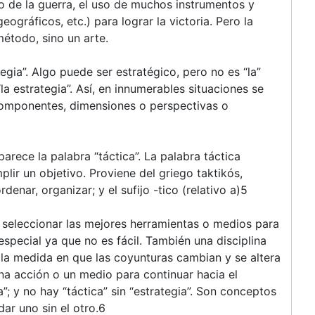
 de la guerra, el uso de muchos instrumentos y
geográficos, etc.) para lograr la victoria. Pero la
método, sino un arte.
tegia”. Algo puede ser estratégico, pero no es “la”
a estrategia”. Así, en innumerables situaciones se
componentes, dimensiones o perspectivas o
arece la palabra “táctica”. La palabra táctica
lir un objetivo. Proviene del griego taktikós,
enar, organizar; y el sufijo -tico (relativo a)5
de seleccionar las mejores herramientas o medios para
especial ya que no es fácil. También una disciplina
la medida en que las coyunturas cambian y se altera
na acción o un medio para continuar hacia el
ca”; y no hay “táctica” sin “estrategia”. Son conceptos
ar uno sin el otro.6