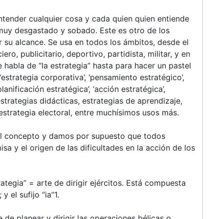
ntender cualquier cosa y cada quien quien entiende
á muy desgastado y sobado. Este es otro de los
r su alcance. Se usa en todos los ámbitos, desde el
ero, publicitario, deportivo, partidista, militar, y en
 habla de “la estrategia” hasta para hacer un pastel
estrategia corporativa’, ‘pensamiento estratégico’,
planificación estratégica’, ‘acción estratégica’,
estrategias didácticas, estrategias de aprendizaje,
estrategia electoral, entre muchísimos usos más.
l concepto y damos por supuesto que todos
sa y el origen de las dificultades en la acción de los
rategia” = arte de dirigir ejércitos. Está compuesta
y el sufijo “ia”1.
e de planear y dirigir las operaciones bélicas o