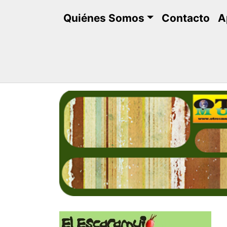
Saltar
Quiénes Somos
Contacto
A
al
contenido