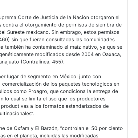
uprema Corte de Justicia de la Nación otorgaron el
 contra el otorgamiento de permisos de siembra de
 del Sureste mexicano. Sin embrago, estos permisos
460) sin que fueran consultadas las comunidades
sa también ha contaminado el maíz nativo, ya que se
 genéticamente modificados desde 2004 en Oaxaca,
najuato (Contralínea, 455).
mer lugar de segmento en México; junto con
a comercialización de los paquetes tecnológicos en
blicos como Proagro, que condiciona la entrega de
 lo cual se limita el uso que los productores
s productivas a los formatos estandarizados de
ltinacionales”.
e de Oxfam y El Barzón, “controlan el 50 por ciento
as en el planeta, incluidas las modificadas