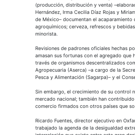
(producción, distribución y venta) –elabora
Hernández, Irma Cecilia Díaz Rojas y Miria
de México– documentan el acaparamiento de 
agroquímicos; cerveza, refrescos y bebidas
minorista.
Revisiones de padrones oficiales hechas po
amasan sus fortunas con el agregado que ha
través de organismos descentralizados com
Agropecuaria (Aserca) –a cargo de la Secret
Pesca y Alimentación (Sagarpa)– y el Conse
Sin embargo, el crecimiento de su control n
mercado nacional; también han contribuido l
comercio firmados con otros países que sost
Ricardo Fuentes, director ejecutivo en Oxf
trabajado la agenda de la desigualdad ex
interrelación que existe entre esta gran d