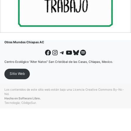
Otros Mundos Chiapas AC
Facebook
Instagram
Telegram
YouTube
Bluesky
Spotify
Centro Ecológico "Alter Natos" San Cristóbal de las Casas, Chiapas, Mexico.
Sitio Web
Los contenidos de este sitio web están bajo una
Licencia Creative Commons By-Nc-
Nd
.
Hecho en Software Libre.
Tecnología:
CódigoSur
.