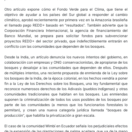
Otro artículo expone cómo el Fondo Verde para el Clima, que tiene el
objetivo de ayudar a los países del Sur global a responder al cambio
climático, aprobó recientemente por primera vez en la Amazonia brasileña
el llamado pago REDD+ basado en “resultados”. También advierte que la
Corporación Financiera Internacional, la agencia de financiamiento del
Banco Mundial, se prepara para solicitar fondos para subvencionar
proyectos REDD+ del sector privado, que indefectiblemente entrarán en
conflicto con las comunidades que dependen de los bosques.
Desde la India, un artículo denuncia los nuevos intentos del gobierno, en
colaboración con empresas y ONG conservacionistas, de apropiarse de los
bosques y desalojar a las comunidades que dependen de ellos. Después
de múltiples intentos, una reciente propuesta de enmienda de la Ley sobre
los bosques de la India, de la época colonial, en los hechos vendría a poner
fin a la Ley de los Derechos sobre los Bosques, una ley fundamental que
reconoce numerosos derechos de los Adivasis (pueblos indígenas) y otras
comunidades tradicionales que habitan en los bosques. Las enmiendas
suponen la criminalización de todos los usos posibles de los bosques por
parte de las comunidades (a menos que los funcionarios forestales lo
permitan), y crean una nueva categoría jurídica llamada “bosques de
producción”, que habilita la privatización a gran escala.
El caso de la comunidad Wimbí en Ecuador señala los perjudiciales efectos
de la expansión de las plantaciones de palma aceitera, que va de la mano