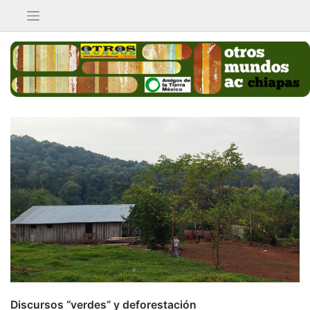
Saltar
al
contenido
Discursos “verdes” y deforestación