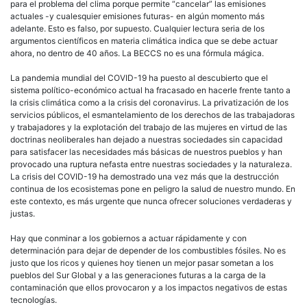
para el problema del clima porque permite “cancelar” las emisiones
actuales -y cualesquier emisiones futuras- en algún momento más
adelante. Esto es falso, por supuesto. Cualquier lectura seria de los
argumentos científicos en materia climática indica que se debe actuar
ahora, no dentro de 40 años. La BECCS no es una fórmula mágica.
La pandemia mundial del COVID-19 ha puesto al descubierto que el
sistema político-económico actual ha fracasado en hacerle frente tanto a
la crisis climática como a la crisis del coronavirus. La privatización de los
servicios públicos, el esmantelamiento de los derechos de las trabajadoras
y trabajadores y la explotación del trabajo de las mujeres en virtud de las
doctrinas neoliberales han dejado a nuestras sociedades sin capacidad
para satisfacer las necesidades más básicas de nuestros pueblos y han
provocado una ruptura nefasta entre nuestras sociedades y la naturaleza.
La crisis del COVID-19 ha demostrado una vez más que la destrucción
continua de los ecosistemas pone en peligro la salud de nuestro mundo. En
este contexto, es más urgente que nunca ofrecer soluciones verdaderas y
justas.
Hay que conminar a los gobiernos a actuar rápidamente y con
determinación para dejar de depender de los combustibles fósiles. No es
justo que los ricos y quienes hoy tienen un mejor pasar sometan a los
pueblos del Sur Global y a las generaciones futuras a la carga de la
contaminación que ellos provocaron y a los impactos negativos de estas
tecnologías.