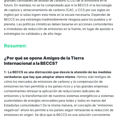
grandes cantidades de dióxido de carbono (CO2) de la atmósfera en el
futuro. En realidad, no se ha comprobado que ni la BECCS ni la tecnología
de captura y almacenamiento de carbono (CAC, o CCS por sus siglas en
inglés) por sí solas logren esta meta en la escala necesaria. Depender de
BECCS es una estrategia inadmisiblemente riesgosa para los pueblos y el
planeta. Las políticas climáticas deben basarse en acciones contundentes
e inmediatas de reducción de emisiones en la fuente, en lugar de apostar a
estrategias no validadas y de alto riego.
Resumen:
¿Por qué se opone Amigos de la Tierra
Internacional a la BECCS?
1- La BECCS es una distracción que desvía la atención de las medidas
verdaderas que hay que adoptar ahora mismo
. Hemos sido testigos de
cómo los mercados de emisiones de carbono y la compensación de
emisiones les han permitido a los países ricos y a las grandes empresas
contaminantes retrasar la aplicación de reducciones radicales de
emisiones y la transformación de nuestros sistemas energéticos a sistemas
sustentables de energías renovables para todas y todos en manos del
Estado/las comunidades.1 De la misma manera, el concepto de “emisiones
negativas” ahora les permite a los países seguir retrasando la reducción de
emisiones en origen. Se dice que la BECCS es una solución conveniente