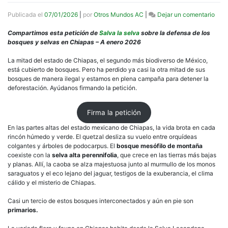
en
Publicada el
07/01/2026
|
por
Otros Mundos AC
|
Dejar un comentario
Peti
Que
Compartimos esta petición de
Salva la selva
sobre la defensa de los
dete
bosques y selvas en Chiapas – A enero 2026
la
deva
La mitad del estado de Chiapas, el segundo más biodiverso de México,
de
está cubierto de bosques. Pero ha perdido ya casi la otra mitad de sus
los
bosques de manera ilegal y estamos en plena campaña para detener la
bosq
deforestación. Ayúdanos firmando la petición.
y
selv
Firma la petición
de
Chia
En las partes altas del estado mexicano de Chiapas, la vida brota en cada
rincón húmedo y verde. El quetzal desliza su vuelo entre orquídeas
colgantes y árboles de podocarpus. El
bosque mesófilo de montaña
coexiste con la
selva alta perennifolia
, que crece en las tierras más bajas
y planas. Allí, la caoba se alza majestuosa junto al murmullo de los monos
saraguatos y el eco lejano del jaguar, testigos de la exuberancia, el clima
cálido y el misterio de Chiapas.
Casi un tercio de estos bosques interconectados y aún en pie son
primarios.