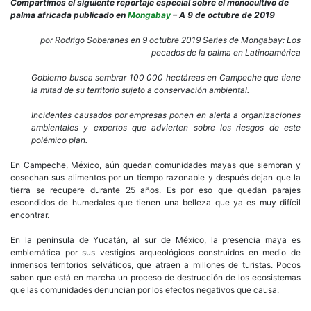
la
Compartimos el siguiente reportaje especial sobre el monocultivo de
palm
palma africada publicado en
Mongabay
– A 9 de octubre de 2019
aceit
ame
por Rodrigo Soberanes en 9 octubre 2019 Series de Mongabay: Los
una
pecados de la palma en Latinoamérica
regi
embl
Gobierno busca sembrar 100 000 hectáreas en Campeche que tiene
de
la mitad de su territorio sujeto a conservación ambiental.
cons
Incidentes causados por empresas ponen en alerta a organizaciones
ambientales y expertos que advierten sobre los riesgos de este
polémico plan.
En Campeche, México, aún quedan comunidades mayas que siembran y
cosechan sus alimentos por un tiempo razonable y después dejan que la
tierra se recupere durante 25 años. Es por eso que quedan parajes
escondidos de humedales que tienen una belleza que ya es muy difícil
encontrar.
En la península de Yucatán, al sur de México, la presencia maya es
emblemática por sus vestigios arqueológicos construidos en medio de
inmensos territorios selváticos, que atraen a millones de turistas. Pocos
saben que está en marcha un proceso de destrucción de los ecosistemas
que las comunidades denuncian por los efectos negativos que causa.