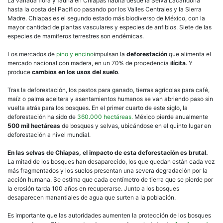
La variada flora y fauna en Chiapas habita desde la Selva Lacandona
hasta la costa del Pacífico pasando por los Valles Centrales y la Sierra
Madre. Chiapas es el segundo estado más biodiverso de México, con la
mayor cantidad de plantas vasculares y especies de anfibios. Siete de las
especies de mamíferos terrestres son endémicas.
Los mercados de
pino y encino
impulsan la
deforestación
que alimenta el
mercado nacional con madera, en un 70% de procedencia
ilícita
. Y
produce
cambios en los usos del suelo
.
Tras la deforestación, los pastos para ganado, tierras agrícolas para café,
maíz o palma aceitera y asentamientos humanos se van abriendo paso sin
vuelta atrás para los bosques. En el primer cuarto de este siglo, la
deforestación ha sido de
360.000 hectáreas.
México pierde anualmente
500 mil hectáreas
de bosques y selvas, ubicándose en el quinto lugar en
deforestación a nivel mundial.
En las selvas de Chiapas, el impacto de esta deforestación es brutal.
La mitad de los bosques han desaparecido, los que quedan están cada vez
más fragmentados y los suelos presentan una severa degradación por la
acción humana. Se estima que cada centímetro de tierra que se pierde por
la erosión tarda 100 años en recuperarse. Junto a los bosques
desaparecen manantiales de agua que surten a la población.
Es importante que las autoridades aumenten la protección de los bosques