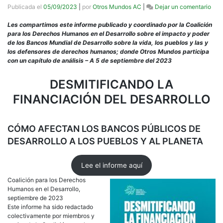
en
Publicada el
05/09/2023
|
por
Otros Mundos AC
|
Dejar un comentario
Info
Desm
Les compartimos este informe publicado y coordinado por la Coalición
la
para los Derechos Humanos en el Desarrollo sobre el impacto y poder
Fina
de los Bancos Mundial de Desarrollo sobre la vida, los pueblos y las y
del
los defensores de derechos humanos; donde Otros Mundos participa
Desa
con un capítulo de análisis – A 5 de septiembre del 2023
DESMITIFICANDO LA
FINANCIACIÓN DEL DESARROLLO
CÓMO AFECTAN LOS BANCOS PÚBLICOS DE
DESARROLLO A LOS PUEBLOS Y AL PLANETA
Lee el informe aquí
Coalición para los Derechos
Humanos en el Desarrollo,
septiembre de 2023
Este informe ha sido redactado
colectivamente por miembros y