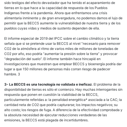
sido testigos del efecto devastador que ha tenido el acaparamiento de
tierras en lo que hace a la capacidad de respuesta de los Pueblos
Indígenas frente a la pandemia. Ahora que enfrentamos una crisis
alimentaria inminente y de gran envergadura, no podemos darnos el lujo de
permitir que la BECCS aumente la vulnerabilidad de nuestra tierra y de los
pueblos cuyas vidas y medios de sustento dependen de ella.
El informe especial de 2019 del IPCC sobre el cambio climático y la tierra
señala que si se pretende usar la BECCS al nivel “necesario para remover
CO2 de la atmósfera al ritmo de varios miles de millones de toneladas de
CO2 por año, eso podría “aumentar la presión sobre la tierra” y provocar
“degradación del suelo”. El informe también hace hincapié en
investigaciones que muestran que emplear BECCS y bioenergía podría dar
lugar a que 150 millones de personas más corran riesgo de padecer
hambre. 3
3- La BECCS es una tecnología no validada e ineficaz
. El problema de la
disponibilidad de tierras es sólo el comienzo. Hay muchas interrogantes sin
respuesta que ponen en cuestión la viabilidad de la BECCS,
particularmente referidas a: la penalidad energética* asociada a la CAC; la
cantidad neta de CO2 que podría capturarse; los impactos negativos; su
alto costo; los riesgos de fuga. A diferencia de la efectividad comprobada y
la absoluta necesidad de ejecutar reducciones verdaderas de las
emisiones, la BECCS está plagada de incertidumbres.