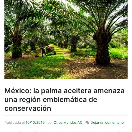
México: la palma aceitera amenaza
una región emblemática de
conservación
en
Publicada el
10/10/2019
|
por
Otros Mundos AC
|
Dejar un comentario
Méxi