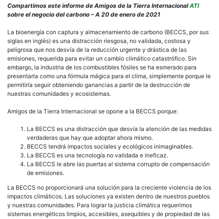
Un
Compartimos este informe de Amigos de la Tierra Internacional
ATI
salt
sobre el negocio del carbono – A 20 de enero de 2021
al
vací
La bioenergía con captura y almacenamiento de carbono (BECCS, por sus
Los
siglas en inglés) es una distracción riesgosa, no validada, costosa y
ries
peligrosa que nos desvía de la reducción urgente y drástica de las
de
emisiones, requerida para evitar un cambio climático catastrófico. Sin
la
embargo, la industria de los combustibles fósiles se ha esmerado para
bioe
presentarla como una fórmula mágica para el clima, simplemente porque le
con
permitiría seguir obteniendo ganancias a partir de la destrucción de
capt
nuestras comunidades y ecosistemas.
y
alm
Amigos de la Tierra Internacional se opone a la BECCS porque:
de
car
La BECCS es una distracción que desvía la atención de las medidas
(BE
verdaderas que hay que adoptar ahora mismo.
BECCS tendrá impactos sociales y ecológicos inimaginables.
La BECCS es una tecnología no validada e ineficaz.
La BECCS le abre las puertas al sistema corrupto de compensación
de emisiones.
La BECCS no proporcionará una solución para la creciente violencia de los
impactos climáticos. Las soluciones ya existen dentro de nuestros pueblos
y nuestras comunidades. Para lograr la justicia climática requerimos
sistemas energéticos limpios, accesibles, asequibles y de propiedad de las