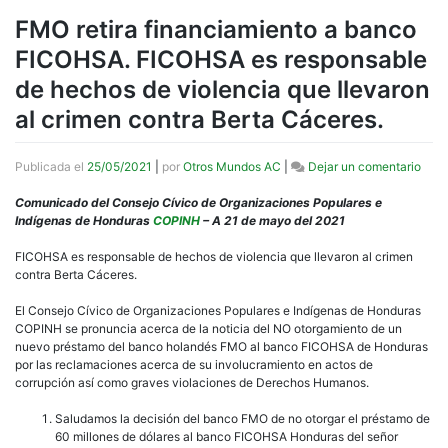
FMO retira financiamiento a banco
FICOHSA. FICOHSA es responsable
de hechos de violencia que llevaron
al crimen contra Berta Cáceres.
en
Publicada el
25/05/2021
|
por
Otros Mundos AC
|
Dejar un comentario
FMO
retir
Comunicado del Consejo Cívico de Organizaciones Populares e
fina
Indígenas de Honduras
COPINH
– A 21 de mayo del 2021
a
banc
FICOHSA es responsable de hechos de violencia que llevaron al crimen
FICO
contra Berta Cáceres.
FIC
es
El Consejo Cívico de Organizaciones Populares e Indígenas de Honduras
resp
COPINH se pronuncia acerca de la noticia del NO otorgamiento de un
de
nuevo préstamo del banco holandés FMO al banco FICOHSA de Honduras
hech
por las reclamaciones acerca de su involucramiento en actos de
de
corrupción así como graves violaciones de Derechos Humanos.
viol
que
Saludamos la decisión del banco FMO de no otorgar el préstamo de
llev
60 millones de dólares al banco FICOHSA Honduras del señor