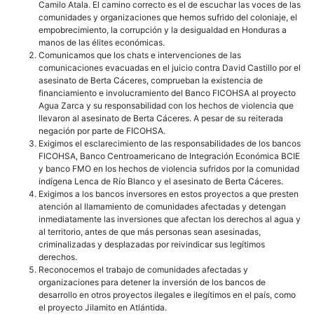
al
Camilo Atala. El camino correcto es el de escuchar las voces de las
crim
comunidades y organizaciones que hemos sufrido del coloniaje, el
cont
empobrecimiento, la corrupción y la desigualdad en Honduras a
Bert
manos de las élites económicas.
Cáce
Comunicamos que los chats e intervenciones de las
comunicaciones evacuadas en el juicio contra David Castillo por el
asesinato de Berta Cáceres, comprueban la existencia de
financiamiento e involucramiento del Banco FICOHSA al proyecto
Agua Zarca y su responsabilidad con los hechos de violencia que
llevaron al asesinato de Berta Cáceres. A pesar de su reiterada
negación por parte de FICOHSA.
Exigimos el esclarecimiento de las responsabilidades de los bancos
FICOHSA, Banco Centroamericano de Integración Económica BCIE
y banco FMO en los hechos de violencia sufridos por la comunidad
indígena Lenca de Río Blanco y el asesinato de Berta Cáceres.
Exigimos a los bancos inversores en estos proyectos a que presten
atención al llamamiento de comunidades afectadas y detengan
inmediatamente las inversiones que afectan los derechos al agua y
al territorio, antes de que más personas sean asesinadas,
criminalizadas y desplazadas por reivindicar sus legítimos
derechos.
Reconocemos el trabajo de comunidades afectadas y
organizaciones para detener la inversión de los bancos de
desarrollo en otros proyectos ilegales e ilegítimos en el país, como
el proyecto Jilamito en Atlántida.