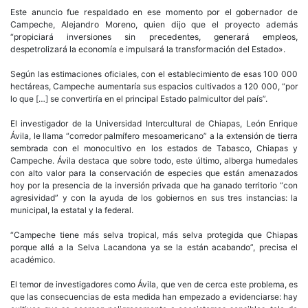
Este anuncio fue respaldado en ese momento por el gobernador de
Campeche, Alejandro Moreno, quien dijo que el proyecto además
“propiciará inversiones sin precedentes, generará empleos,
despetrolizará la economía e impulsará la transformación del Estado».
Según las estimaciones oficiales, con el establecimiento de esas 100 000
hectáreas, Campeche aumentaría sus espacios cultivados a 120 000, “por
lo que […] se convertiría en el principal Estado palmicultor del país”.
El investigador de la Universidad Intercultural de Chiapas, León Enrique
Ávila, le llama “corredor palmífero mesoamericano” a la extensión de tierra
sembrada con el monocultivo en los estados de Tabasco, Chiapas y
Campeche. Ávila destaca que sobre todo, este último, alberga humedales
con alto valor para la conservación de especies que están amenazados
hoy por la presencia de la inversión privada que ha ganado territorio “con
agresividad” y con la ayuda de los gobiernos en sus tres instancias: la
municipal, la estatal y la federal.
“Campeche tiene más selva tropical, más selva protegida que Chiapas
porque allá a la Selva Lacandona ya se la están acabando”, precisa el
académico.
El temor de investigadores como Ávila, que ven de cerca este problema, es
que las consecuencias de esta medida han empezado a evidenciarse: hay