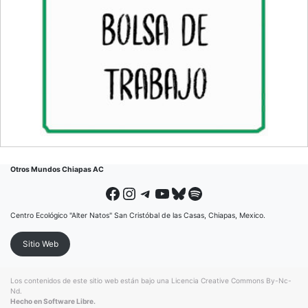
Otros Mundos Chiapas AC
Facebook
Instagram
Telegram
YouTube
Bluesky
Spotify
Centro Ecológico "Alter Natos" San Cristóbal de las Casas, Chiapas, Mexico.
Sitio Web
Los contenidos de este sitio web están bajo una
Licencia Creative Commons By-Nc-
Nd
.
Hecho en Software Libre.