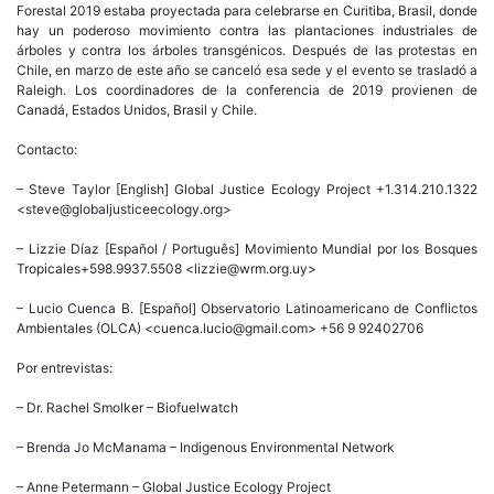
Forestal 2019 estaba proyectada para celebrarse en Curitiba, Brasil, donde
hay un poderoso movimiento contra las plantaciones industriales de
árboles y contra los árboles transgénicos. Después de las protestas en
Chile, en marzo de este año se canceló esa sede y el evento se trasladó a
Raleigh. Los coordinadores de la conferencia de 2019 provienen de
Canadá, Estados Unidos, Brasil y Chile.
Contacto:
– Steve Taylor [English] Global Justice Ecology Project +1.314.210.1322
<steve@globaljusticeecology.org>
– Lizzie Díaz [Español / Português] Movimiento Mundial por los Bosques
Tropicales+598.9937.5508 <lizzie@wrm.org.uy>
– Lucio Cuenca B. [Español] Observatorio Latinoamericano de Conflictos
Ambientales (OLCA) <cuenca.lucio@gmail.com> +56 9 92402706
Por entrevistas:
– Dr. Rachel Smolker – Biofuelwatch
– Brenda Jo McManama – Indigenous Environmental Network
– Anne Petermann – Global Justice Ecology Project