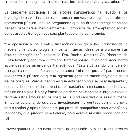
sobre la tierra, el agua, la biodiversidad, los medios de vida y las culturas”.
La creciente oposición a los árboles transgénicos ha llevado a los
investigadores y a las empresas a buscar nuevas estrategias para obtener
aprobación pública, incluso pregonando que los árboles transgénicos son
beneficiosos para el medio ambiente. El problema de la “aceptación social”
de los árboles transgénicos será planteado en la conferencia.
“La oposición a los árboles transgénicos obligó a las industrias de la
madera y la biotecnología a inventar nuevas ideas para promover sus
árboles transgénicos”, declaró la Dra. Rachel Smolker, Co-Directora de
Biofuelwatch y coautora (junto con Petermann) de un reciente documento
sobre castaños americanos transgénicos. “Están utilizando una versión
transgénica del castaño americano como “árbol de prueba” para intentar
convencer al público de que la ingeniería genética puede mejorar la salud
de los bosques. Pero el hecho es que esta tecnología es muy incipiente y
no ha sido cabalmente probada. Los castaños americanos pueden vivir
más de dos siglos. No hay forma de predecir los impactos a largo plazo que
tendrán estos árboles en los bosques, la biodiversidad o la salud humana.
El hecho adicional de que esta investigación ha contado con una amplia
participación y apoyo financiero por parte de compañías como ArborGen y
Monsanto, que pueden beneficiarse, solo agrava nuestra preocupación”.
[6]
“Investigadores e industria temen la oposición pública a los árboles