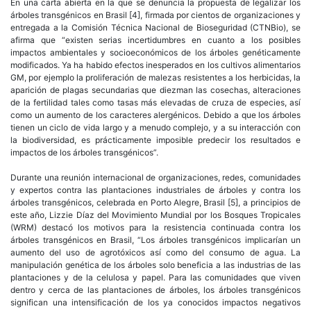
En una carta abierta en la que se denuncia la propuesta de legalizar los
árboles transgénicos en Brasil [4], firmada por cientos de organizaciones y
entregada a la Comisión Técnica Nacional de Bioseguridad (CTNBio), se
afirma que “existen serias incertidumbres en cuanto a los posibles
impactos ambientales y socioeconómicos de los árboles genéticamente
modificados. Ya ha habido efectos inesperados en los cultivos alimentarios
GM, por ejemplo la proliferación de malezas resistentes a los herbicidas, la
aparición de plagas secundarias que diezman las cosechas, alteraciones
de la fertilidad tales como tasas más elevadas de cruza de especies, así
como un aumento de los caracteres alergénicos. Debido a que los árboles
tienen un ciclo de vida largo y a menudo complejo, y a su interacción con
la biodiversidad, es prácticamente imposible predecir los resultados e
impactos de los árboles transgénicos”.
Durante una reunión internacional de organizaciones, redes, comunidades
y expertos contra las plantaciones industriales de árboles y contra los
árboles transgénicos, celebrada en Porto Alegre, Brasil [5], a principios de
este año, Lizzie Díaz del Movimiento Mundial por los Bosques Tropicales
(WRM) destacó los motivos para la resistencia continuada contra los
árboles transgénicos en Brasil, “Los árboles transgénicos implicarían un
aumento del uso de agrotóxicos así como del consumo de agua. La
manipulación genética de los árboles solo beneficia a las industrias de las
plantaciones y de la celulosa y papel. Para las comunidades que viven
dentro y cerca de las plantaciones de árboles, los árboles transgénicos
significan una intensificación de los ya conocidos impactos negativos