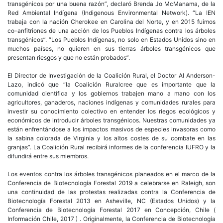
transgénicos por una buena razón”, declaró Brenda Jo McManama, de la
Red Ambiental Indígena (Indigenous Environmental Network). “La IEN
trabaja con la nación Cherokee en Carolina del Norte, y en 2015 fuimos
co-anfitriones de una acción de los Pueblos Indígenas contra los árboles
transgénicos”. “Los Pueblos Indígenas, no solo en Estados Unidos sino en
muchos países, no quieren en sus tierras árboles transgénicos que
presentan riesgos y que no están probados”.
El Director de Investigación de la Coalición Rural, el Doctor Al Anderson-
Lazo, indicó que “la Coalición Ruralcree que es importante que la
comunidad científica y los gobiernos trabajen mano a mano con los
agricultores, ganaderos, naciones indígenas y comunidades rurales para
investir su conocimiento colectivo en entender los riegos ecológicos y
económicos de introducir árboles transgénicos. Nuestras comunidades ya
están enfrentándose a los impactos masivos de especies invasoras como
la sabina colorada de Virginia y los altos costes de su combate en las
granjas”. La Coalición Rural recibirá informes de la conferencia IUFRO y la
difundirá entre sus miembros.
Los eventos contra los árboles transgénicos planeados en el marco de la
Conferencia de Biotecnología Forestal 2019 a celebrarse en Raleigh, son
una continuidad de las protestas realizadas contra la Conferencia de
Biotecnología Forestal 2013 en Asheville, NC (Estados Unidos) y la
Conferencia de Biotecnología Forestal 2017 en Concepción, Chile (
Información Chile, 2017 ) . Originalmente, la Conferencia de Biotecnología