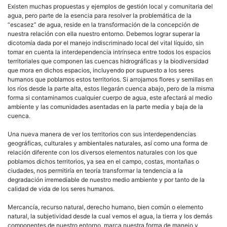
Existen muchas propuestas y ejemplos de gestión local y comunitaria del
agua, pero parte de la esencia para resolver la problemática de la
“escasez” de agua, reside en la transformación de la concepción de
nuestra relación con ella nuestro entorno. Debemos lograr superar la
dicotomía dada por el manejo indiscriminado local del vital líquido, sin
tomar en cuenta la interdependencia intrínseca entre todos los espacios
territoriales que componen las cuencas hidrográficas y la biodiversidad
que mora en dichos espacios, incluyendo por supuesto a los seres
humanos que poblamos estos territorios. Si arrojamos flores y semillas en
los ríos desde la parte alta, estos llegarán cuenca abajo, pero de la misma
forma si contaminamos cualquier cuerpo de agua, este afectará al medio
ambiente y las comunidades asentadas en la parte media y baja de la
cuenca.
Una nueva manera de ver los territorios con sus interdependencias
geográficas, culturales y ambientales naturales, así como una forma de
relación diferente con los diversos elementos naturales con los que
poblamos dichos territorios, ya sea en el campo, costas, montañas o
ciudades, nos permitiría en teoría transformar la tendencia a la
degradación irremediable de nuestro medio ambiente y por tanto de la
calidad de vida de los seres humanos.
Mercancía, recurso natural, derecho humano, bien común o elemento
natural, la subjetividad desde la cual vemos el agua, la tierra y los demás
componentes de nuestro entorno, marca nuestra forma de manejo y