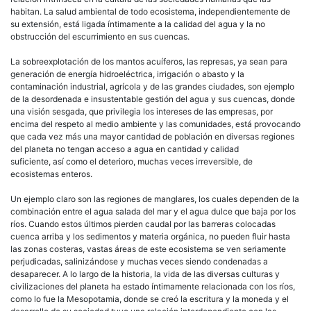
habitan. La salud ambiental de todo ecosistema, independientemente de
su extensión, está ligada íntimamente a la calidad del agua y la no
obstrucción del escurrimiento en sus cuencas.
La sobreexplotación de los mantos acuíferos, las represas, ya sean para
generación de energía hidroeléctrica, irrigación o abasto y la
contaminación industrial, agrícola y de las grandes ciudades, son ejemplo
de la desordenada e insustentable gestión del agua y sus cuencas, donde
una visión sesgada, que privilegia los intereses de las empresas, por
encima del respeto al medio ambiente y las comunidades, está provocando
que cada vez más una mayor cantidad de población en diversas regiones
del planeta no tengan acceso a agua en cantidad y calidad
suficiente, así como el deterioro, muchas veces irreversible, de
ecosistemas enteros.
Un ejemplo claro son las regiones de manglares, los cuales dependen de la
combinación entre el agua salada del mar y el agua dulce que baja por los
ríos. Cuando estos últimos pierden caudal por las barreras colocadas
cuenca arriba y los sedimentos y materia orgánica, no pueden fluir hasta
las zonas costeras, vastas áreas de este ecosistema se ven seriamente
perjudicadas, salinizándose y muchas veces siendo condenadas a
desaparecer. A lo largo de la historia, la vida de las diversas culturas y
civilizaciones del planeta ha estado íntimamente relacionada con los ríos,
como lo fue la Mesopotamia, donde se creó la escritura y la moneda y el