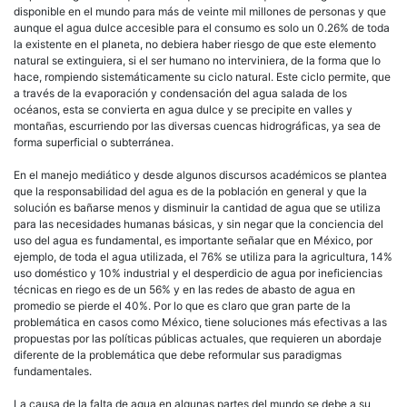
disponible en el mundo para más de veinte mil millones de personas y que
aunque el agua dulce accesible para el consumo es solo un 0.26% de toda
la existente en el planeta, no debiera haber riesgo de que este elemento
natural se extinguiera, si el ser humano no interviniera, de la forma que lo
hace, rompiendo sistemáticamente su ciclo natural. Este ciclo permite, que
a través de la evaporación y condensación del agua salada de los
océanos, esta se convierta en agua dulce y se precipite en valles y
montañas, escurriendo por las diversas cuencas hidrográficas, ya sea de
forma superficial o subterránea.
En el manejo mediático y desde algunos discursos académicos se plantea
que la responsabilidad del agua es de la población en general y que la
solución es bañarse menos y disminuir la cantidad de agua que se utiliza
para las necesidades humanas básicas, y sin negar que la conciencia del
uso del agua es fundamental, es importante señalar que en México, por
ejemplo, de toda el agua utilizada, el 76% se utiliza para la agricultura, 14%
uso doméstico y 10% industrial y el desperdicio de agua por ineficiencias
técnicas en riego es de un 56% y en las redes de abasto de agua en
promedio se pierde el 40%. Por lo que es claro que gran parte de la
problemática en casos como México, tiene soluciones más efectivas a las
propuestas por las políticas públicas actuales, que requieren un abordaje
diferente de la problemática que debe reformular sus paradigmas
fundamentales.
La causa de la falta de agua en algunas partes del mundo se debe a su