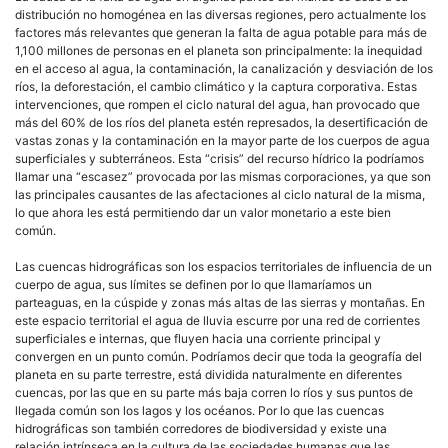
distribución no homogénea en las diversas regiones, pero actualmente los
factores más relevantes que generan la falta de agua potable para más de
1,100 millones de personas en el planeta son principalmente: la inequidad
en el acceso al agua, la contaminación, la canalización y desviación de los
ríos, la deforestación, el cambio climático y la captura corporativa. Estas
intervenciones, que rompen el ciclo natural del agua, han provocado que
más del 60% de los ríos del planeta estén represados, la desertificación de
vastas zonas y la contaminación en la mayor parte de los cuerpos de agua
superficiales y subterráneos. Esta “crisis” del recurso hídrico la podríamos
llamar una “escasez” provocada por las mismas corporaciones, ya que son
las principales causantes de las afectaciones al ciclo natural de la misma,
lo que ahora les está permitiendo dar un valor monetario a este bien
común.
Las cuencas hidrográficas son los espacios territoriales de influencia de un
cuerpo de agua, sus límites se definen por lo que llamaríamos un
parteaguas, en la cúspide y zonas más altas de las sierras y montañas. En
este espacio territorial el agua de lluvia escurre por una red de corrientes
superficiales e internas, que fluyen hacia una corriente principal y
convergen en un punto común. Podríamos decir que toda la geografía del
planeta en su parte terrestre, está dividida naturalmente en diferentes
cuencas, por las que en su parte más baja corren lo ríos y sus puntos de
llegada común son los lagos y los océanos. Por lo que las cuencas
hidrográficas son también corredores de biodiversidad y existe una
relación intrínseca en la cultura de las sociedades humanas que las