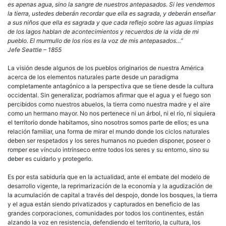
es apenas agua, sino la sangre de nuestros antepasados. Si les vendemos
la tierra, ustedes deberán recordar que ella es sagrada, y deberán enseñar
a sus niños que ella es sagrada y que cada reflejo sobre las aguas limpias
de los lagos hablan de acontecimientos y recuerdos de la vida de mi
pueblo. El murmullo de los ríos es la voz de mis antepasados…”
Jefe Seattle – 1855
La visión desde algunos de los pueblos originarios de nuestra América
acerca de los elementos naturales parte desde un paradigma
completamente antagónico a la perspectiva que se tiene desde la cultura
occidental. Sin generalizar, podríamos afirmar que el agua y el fuego son
percibidos como nuestros abuelos, la tierra como nuestra madre y el aire
como un hermano mayor. No nos pertenece ni un árbol, ni el río, ni siquiera
el territorio donde habitamos, sino nosotros somos parte de ellos; es una
relación familiar, una forma de mirar el mundo donde los ciclos naturales
deben ser respetados y los seres humanos no pueden disponer, poseer o
romper ese vínculo intrínseco entre todos los seres y su entorno, sino su
deber es cuidarlo y protegerlo.
Es por esta sabiduría que en la actualidad, ante el embate del modelo de
desarrollo vigente, la reprimarización de la economía y la agudización de
la acumulación de capital a través del despojo, donde los bosques, la tierra
y el agua están siendo privatizados y capturados en beneficio de las
grandes corporaciones, comunidades por todos los continentes, están
alzando la voz en resistencia, defendiendo el territorio, la cultura, los