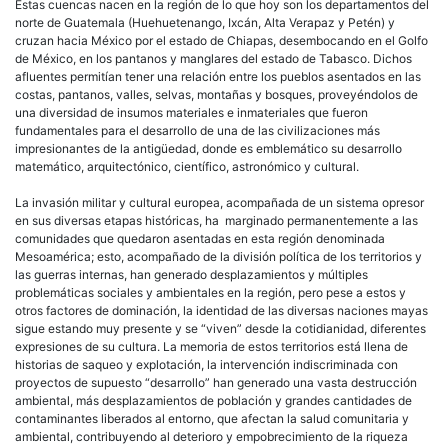
Estas cuencas nacen en la región de lo que hoy son los departamentos del
norte de Guatemala (Huehuetenango, Ixcán, Alta Verapaz y Petén) y
cruzan hacia México por el estado de Chiapas, desembocando en el Golfo
de México, en los pantanos y manglares del estado de Tabasco. Dichos
afluentes permitían tener una relación entre los pueblos asentados en las
costas, pantanos, valles, selvas, montañas y bosques, proveyéndolos de
una diversidad de insumos materiales e inmateriales que fueron
fundamentales para el desarrollo de una de las civilizaciones más
impresionantes de la antigüedad, donde es emblemático su desarrollo
matemático, arquitectónico, científico, astronómico y cultural.
La invasión militar y cultural europea, acompañada de un sistema opresor
en sus diversas etapas históricas, ha marginado permanentemente a las
comunidades que quedaron asentadas en esta región denominada
Mesoamérica; esto, acompañado de la división política de los territorios y
las guerras internas, han generado desplazamientos y múltiples
problemáticas sociales y ambientales en la región, pero pese a estos y
otros factores de dominación, la identidad de las diversas naciones mayas
sigue estando muy presente y se “viven” desde la cotidianidad, diferentes
expresiones de su cultura. La memoria de estos territorios está llena de
historias de saqueo y explotación, la intervención indiscriminada con
proyectos de supuesto “desarrollo” han generado una vasta destrucción
ambiental, más desplazamientos de población y grandes cantidades de
contaminantes liberados al entorno, que afectan la salud comunitaria y
ambiental, contribuyendo al deterioro y empobrecimiento de la riqueza