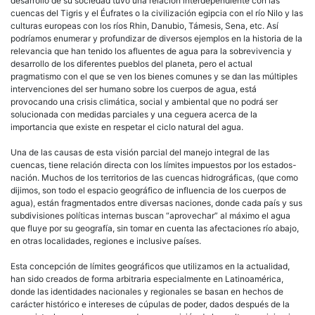
desarrollo de su sociedad tuvo una relación interdependiente con las
cuencas del Tigris y el Éufrates o la civilización egipcia con el río Nilo y las
culturas europeas con los ríos Rhin, Danubio, Támesis, Sena, etc. Así
podríamos enumerar y profundizar de diversos ejemplos en la historia de la
relevancia que han tenido los afluentes de agua para la sobrevivencia y
desarrollo de los diferentes pueblos del planeta, pero el actual
pragmatismo con el que se ven los bienes comunes y se dan las múltiples
intervenciones del ser humano sobre los cuerpos de agua, está
provocando una crisis climática, social y ambiental que no podrá ser
solucionada con medidas parciales y una ceguera acerca de la
importancia que existe en respetar el ciclo natural del agua.
Una de las causas de esta visión parcial del manejo integral de las
cuencas, tiene relación directa con los límites impuestos por los estados-
nación. Muchos de los territorios de las cuencas hidrográficas, (que como
dijimos, son todo el espacio geográfico de influencia de los cuerpos de
agua), están fragmentados entre diversas naciones, donde cada país y sus
subdivisiones políticas internas buscan “aprovechar” al máximo el agua
que fluye por su geografía, sin tomar en cuenta las afectaciones río abajo,
en otras localidades, regiones e inclusive países.
Esta concepción de límites geográficos que utilizamos en la actualidad,
han sido creados de forma arbitraria especialmente en Latinoamérica,
donde las identidades nacionales y regionales se basan en hechos de
carácter histórico e intereses de cúpulas de poder, dados después de la