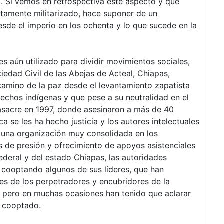
. Si vemos en retrospectiva este aspecto y que
tamente militarizado, hace suponer de un
esde el imperio en los ochenta y lo que sucede en la
es aún utilizado para dividir movimientos sociales,
edad Civil de las Abejas de Acteal, Chiapas,
camino de la paz desde el levantamiento zapatista
rechos indígenas y que pese a su neutralidad en el
asacre en 1997, donde asesinaron a más de 40
 se les ha hecho justicia y los autores intelectuales
s una organización muy consolidada en los
s de presión y ofrecimiento de apoyos asistenciales
deral y del estado Chiapas, las autoridades
, cooptando algunos de sus líderes, que han
es de los perpetradores y encubridores de la
, pero en muchas ocasiones han tenido que aclarar
o cooptado.