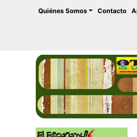
Saltar
Quiénes Somos
Contacto
A
al
contenido