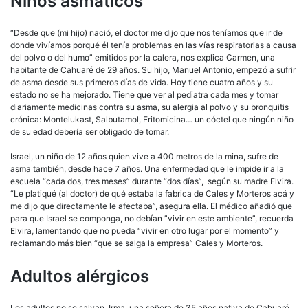
Niños asmáticos
“Desde que (mi hijo) nació, el doctor me dijo que nos teníamos que ir de
donde vivíamos porqué él tenía problemas en las vías respiratorias a causa
del polvo o del humo” emitidos por la calera, nos explica Carmen, una
habitante de Cahuaré de 29 años. Su hijo, Manuel Antonio, empezó a sufrir
de asma desde sus primeros días de vida. Hoy tiene cuatro años y su
estado no se ha mejorado. Tiene que ver al pediatra cada mes y tomar
diariamente medicinas contra su asma, su alergia al polvo y su bronquitis
crónica: Montelukast, Salbutamol, Eritomicina… un cóctel que ningún niño
de su edad debería ser obligado de tomar.
Israel, un niño de 12 años quien vive a 400 metros de la mina, sufre de
asma también, desde hace 7 años. Una enfermedad que le impide ir a la
escuela “cada dos, tres meses” durante “dos días”, según su madre Elvira.
“Le platiqué (al doctor) de qué estaba la fabrica de Cales y Morteros acá y
me dijo que directamente le afectaba”, asegura ella. El médico añadió que
para que Israel se componga, no debían ”vivir en este ambiente”, recuerda
Elvira, lamentando que no pueda “vivir en otro lugar por el momento” y
reclamando más bien “que se salga la empresa” Cales y Morteros.
Adultos alérgicos
Los adultos no se salvan. Irma, una señora de 35 años nativa de Cahuaré,