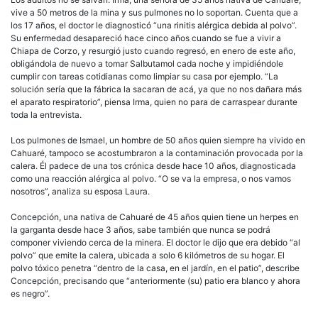
vive a 50 metros de la mina y sus pulmones no lo soportan. Cuenta que a
los 17 años, el doctor le diagnosticó “una rinitis alérgica debida al polvo”.
Su enfermedad desapareció hace cinco años cuando se fue a vivir a
Chiapa de Corzo, y resurgió justo cuando regresó, en enero de este año,
obligándola de nuevo a tomar Salbutamol cada noche y impidiéndole
cumplir con tareas cotidianas como limpiar su casa por ejemplo. “La
solución sería que la fábrica la sacaran de acá, ya que no nos dañara más
el aparato respiratorio”, piensa Irma, quien no para de carraspear durante
toda la entrevista.
Los pulmones de Ismael, un hombre de 50 años quien siempre ha vivido en
Cahuaré, tampoco se acostumbraron a la contaminación provocada por la
calera. Él padece de una tos crónica desde hace 10 años, diagnosticada
como una reacción alérgica al polvo. “O se va la empresa, o nos vamos
nosotros”, analiza su esposa Laura.
Concepción, una nativa de Cahuaré de 45 años quien tiene un herpes en
la garganta desde hace 3 años, sabe también que nunca se podrá
componer viviendo cerca de la minera. El doctor le dijo que era debido “al
polvo” que emite la calera, ubicada a solo 6 kilómetros de su hogar. El
polvo tóxico penetra “dentro de la casa, en el jardín, en el patio”, describe
Concepción, precisando que “anteriormente (su) patio era blanco y ahora
es negro”.