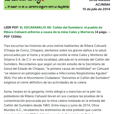
AC/REMA
15 de julio de 2014
LEER PDF:
EL ESCARAMUJO 48: Cañón del Sumidero: el pueblo de
Ribera Cahuaré enfermo a causa de la mina Cales y Morteros
(4 págs. -
PDF 135Kb)
Tras escuchar las historias de unos treinta habitantes de Ribera Cahuaré
(Chiapa de Corzo, Chiapas), alertamos sobre los graves daños a la salud
provocados por el humo y el polvo que emite la mina Cales y Morteros de
Grijalva S.A. de C.V. en esta localidad, ubicada en la entrada del Cañón del
Sumidero. Recordamos que según un recién estudio de la Secretaria de
Salud del Estado de Chiapas, “la primera causa de morbilidad” en Cahuaré
“se observó en patologías asociadas a Infecciones Respiratorias Agudas”
(IRA). Por ello el Movimiento Ciudadano “Salvemos el Cañón del Sumidero”
exigimos el cierre definitivo de las actividades de la calera.
Asma, herpes en la garganta, rinitis alérgica o manchas en la piel: los
pobladores de Ribera Cahuaré llevan en sus cuerpos las pruebas de la
contaminación provocada por la mina calera instalada en la entrada del
Cañón del Sumidero desde 1963. Entre mayo y junio de 2014, Otros
Mundos A.C., recabamos los testimonios de este poblado que cuenta