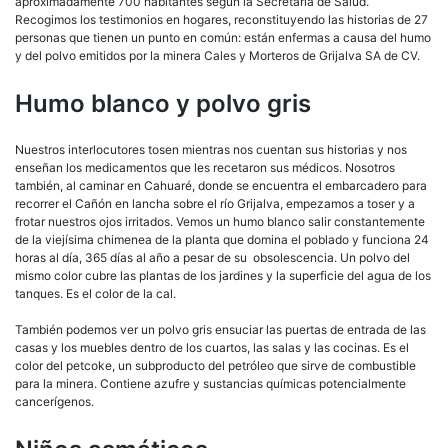
aproximadamente 700 habitantes según la Secretaria de Salud.
Recogimos los testimonios en hogares, reconstituyendo las historias de 27
personas que tienen un punto en común: están enfermas a causa del humo
y del polvo emitidos por la minera Cales y Morteros de Grijalva SA de CV.
Humo blanco y polvo gris
Nuestros interlocutores tosen mientras nos cuentan sus historias y nos
enseñan los medicamentos que les recetaron sus médicos. Nosotros
también, al caminar en Cahuaré, donde se encuentra el embarcadero para
recorrer el Cañón en lancha sobre el río Grijalva, empezamos a toser y a
frotar nuestros ojos irritados. Vemos un humo blanco salir constantemente
de la viejísima chimenea de la planta que domina el poblado y funciona 24
horas al día, 365 días al año a pesar de su obsolescencia. Un polvo del
mismo color cubre las plantas de los jardines y la superficie del agua de los
tanques. Es el color de la cal.
También podemos ver un polvo gris ensuciar las puertas de entrada de las
casas y los muebles dentro de los cuartos, las salas y las cocinas. Es el
color del petcoke, un subproducto del petróleo que sirve de combustible
para la minera. Contiene azufre y sustancias químicas potencialmente
cancerígenos.