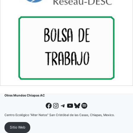
Otros Mundos Chiapas AC
Facebook
Instagram
Telegram
YouTube
Bluesky
Spotify
Centro Ecológico "Alter Natos" San Cristóbal de las Casas, Chiapas, Mexico.
Sitio Web