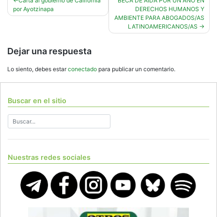
Navegación
Carta al gobierno de California
BECA DE AIDA POR UN AÑO EN
por Ayotzinapa
DERECHOS HUMANOS Y
de
AMBIENTE PARA ABOGADOS/AS
entradas
LATINOAMERICANOS/AS
Dejar una respuesta
Lo siento, debes estar
conectado
para publicar un comentario.
Buscar en el sitio
Nuestras redes sociales