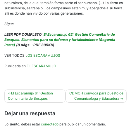
naturaleza, de la cual también forma parte el ser humano. (…) La tierra es
subsistencia, es trabajo. Los campesinos están muy apegados a su tierra,
allí es donde han vivido por varias generaciones.
Sigue…
LEER PDF COMPLETO:
El Escaramujo 62: Gestión Comunitaria de
Bosques. Elementos para su defensa y fortalecimiento (Segunda
Parte)
(8 págs. -PDF 395Kb)
VER TODOS
LOS ESCARAMUJOS
Publicada en
EL ESCARAMUJO
Navegación
El Escaramujo 61: Gestión
CDMCH convoca para puesto de
Comunitaria de Bosques I
Comunicóloga y Educadora
de
entradas
Dejar una respuesta
Lo siento, debes estar
conectado
para publicar un comentario.