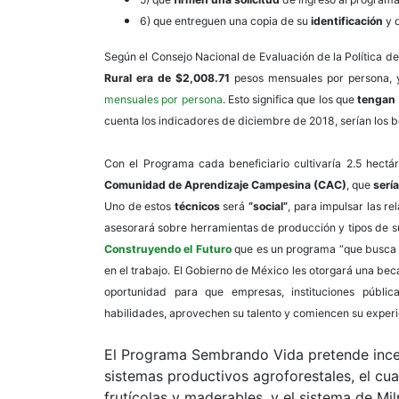
6) que entreguen una copia de su
identificación
y 
Según el Consejo Nacional de Evaluación de la Política de
Rural
era de $2,008.71
pesos mensuales por persona, 
mensuales por persona
. Esto significa que los que
tengan 
cuenta los indicadores de diciembre de 2018, serían los b
Con el Programa cada beneficiario cultivaría 2.5 hectá
Comunidad de Aprendizaje Campesina (CAC)
, que
serí
Uno de estos
técnicos
será
“social”
, para impulsar las r
asesorará sobre herramientas de producción y tipos de 
Construyendo el Futuro
que es un programa “que busca 
en el trabajo. El Gobierno de México les otorgará una be
oportunidad para que empresas, instituciones públic
habilidades, aprovechen su talento y comiencen su experi
El Programa Sembrando Vida pretende ince
sistemas productivos agroforestales, el cua
frutícolas y maderables, y el sistema de Mil