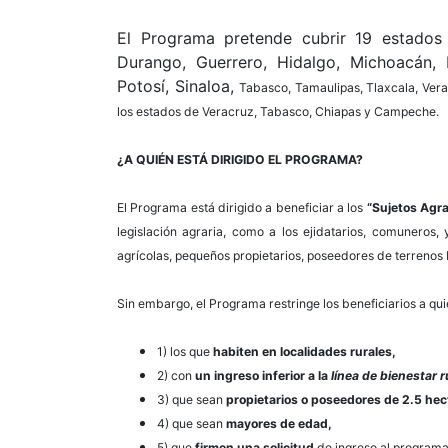
El Programa pretende cubrir 19 estados
Durango, Guerrero, Hidalgo, Michoacán,
Potosí, Sinaloa,
Tabasco, Tamaulipas, Tlaxcala, Ver
los estados de Veracruz, Tabasco, Chiapas y Campeche.
¿A QUIÉN ESTÁ DIRIGIDO EL PROGRAMA?
El Programa está dirigido a beneficiar a los
“Sujetos Agra
legislación agraria, como a los ejidatarios, comuneros,
agrícolas, pequeños propietarios, poseedores de terrenos 
Sin embargo, el Programa restringe los beneficiarios a qui
1) los que
habiten en localidades rurales,
2) con
un ingreso inferior a la
línea de bienestar r
3) que sean
propietarios o poseedores de 2.5 hec
4) que sean
mayores de edad,
5) que
firmen una solicitud
de ingreso al programa