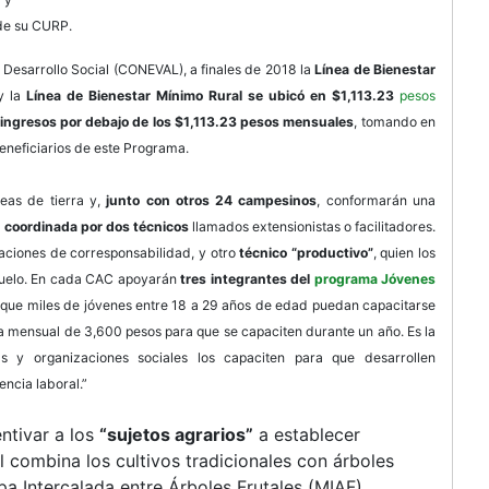
de su CURP.
 Desarrollo Social (CONEVAL), a finales de 2018 la
Línea de Bienestar
y la
Línea de Bienestar Mínimo Rural se ubicó en $1,113.23
pesos
ingresos por debajo de los $1,113.23 pesos mensuales
, tomando en
eneficiarios de este Programa.
reas de tierra y,
junto con otros 24 campesinos
, conformarán una
a coordinada por dos técnicos
llamados extensionistas o facilitadores.
elaciones de corresponsabilidad, y otro
técnico “productivo”
, quien los
suelo. En cada CAC apoyarán
tres integrantes del
programa Jóvenes
que miles de jóvenes entre 18 a 29 años de edad puedan capacitarse
ca mensual de 3,600 pesos para que se capaciten durante un año. Es la
as y organizaciones sociales los capaciten para que desarrollen
encia laboral.”
ntivar a los
“sujetos agrarios”
a establecer
l combina los cultivos tradicionales con árboles
pa Intercalada entre Árboles Frutales (MIAF).