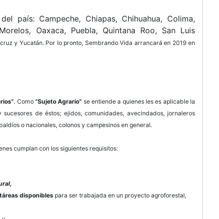
 del país: Campeche, Chiapas, Chihuahua, Colima,
 Morelos, Oaxaca, Puebla, Quintana Roo, San Luis
acruz y Yucatán. Por lo pronto, Sembrando Vida arrancará en 2019 en
rios”
. Como
“Sujeto Agrario”
se entiende a quienes les es aplicable la
 y sucesores de éstos; ejidos, comunidades, avecindados, jornaleros
baldíos o nacionales, colonos y campesinos en general.
enes cumplan con los siguientes requisitos:
ural
,
táreas disponibles
para ser trabajada en un proyecto agroforestal,
 y